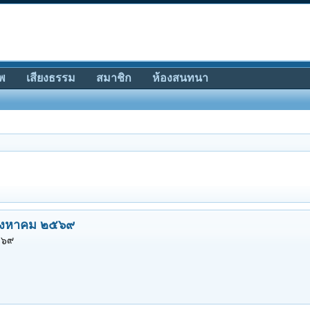
พ
เสียงธรรม
สมาชิก
ห้องสนทนา
 สิงหาคม ๒๕๖๙
๒๕๖๙