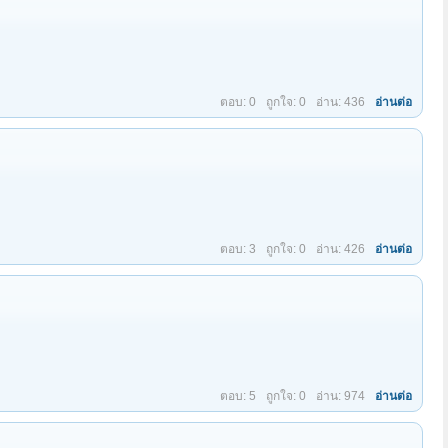
ยะธาพุทโมนะ
ชา หรือว่าวันอัฏฐมีบูชาก็ตาม ในแต่ละวันนั้นเราท่านทั้งหลายจักมี
เพื่อความหลุดพ้นจากกองทุกข์โดยไม่ประมาท
ตอบ: 0
ถูกใจ: 0
อ่าน: 436
อ่านต่อ
iamfu
ตอบ: 3
ถูกใจ: 0
อ่าน: 426
อ่านต่อ
iamfu
ตอบ: 5
ถูกใจ: 0
อ่าน: 974
อ่านต่อ
ยะธาพุทโมนะ