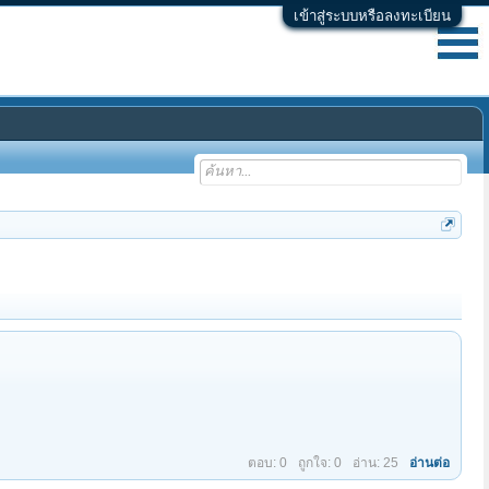
เข้าสู่ระบบหรือลงทะเบียน
iamfu
ตอบ: 0
ถูกใจ: 0
อ่าน: 25
อ่านต่อ