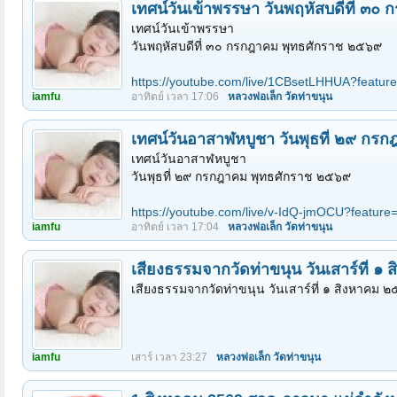
เทศน์วันเข้าพรรษา วันพฤหัสบดีที่ ๓
เทศน์วันเข้าพรรษา
วันพฤหัสบดีที่ ๓๐ กรกฎาคม พุทธศักราช ๒๕๖๙
https://youtube.com/live/1CBsetLHHUA?featur
iamfu
อาทิตย์ เวลา 17:06
หลวงพ่อเล็ก วัดท่าขนุน
เทศน์เริ่มนาทีที่ ๕๔.๐๐
นะโม ตัสสะ ภะคะวะโต อะระหะโต สัมมาสัมพุทธ
เทศน์วันอาสาฬหบูชา วันพุธที่ ๒๙ ก
นะโม ตัสสะ ภะคะวะโต อะระหะโต สัมมาสัมพุทธ
เทศน์วันอาสาฬหบูชา
นะโม ตัสสะ ภะคะวะโต อะระหะโต สัมมาสัมพุทธ
วันพุธที่ ๒๙ กรกฎาคม พุทธศักราช ๒๕๖๙
อิมสฺมิํ อาวาเส อิมํ เตมาสํ วสฺสํ อุเปมีติฯ
https://youtube.com/live/v-IdQ-jmOCU?feature
iamfu
อาทิตย์ เวลา 17:04
หลวงพ่อเล็ก วัดท่าขนุน
เทศน์เริ่มนาทีที่ ๐๑.๑๕.๐๐
ณ บัดนี้ อาตมภาพรับหน้าที่วิสัชนาในวัสสกถา ว่าด
เนื่องในวันเข้าพรรษา ณ วัดท่าขนุนแห่งนี้
นะโม ตัสสะ ภะคะวะโต อะระหะโต สัมมาสัมพุทธ
เสียงธรรมจากวัดท่าขนุน วันเสาร์ที่ 
นะโม ตัสสะ ภะคะวะโต อะระหะโต สัมมาสัมพุทธ
เสียงธรรมจากวัดท่าขนุน วันเสาร์ที่ ๑ สิงหาคม 
ญาติโยมพุทธบริษัททั้งหลาย ในเบื้องต้นนั้นพระพุ
นะโม ตัสสะ ภะคะวะโต อะระหะโต สัมมาสัมพุทธ
หลังเมื่อพระภิกษุสงฆ์ทั้งหลายมีมากขึ้น บรรดาพุ
ถวาย
เทฺวเม ภิกฺขเว อนฺตา ปพฺพชิเตน น เสวิตพฺพา ติฯ
iamfu
เสาร์ เวลา 23:27
หลวงพ่อเล็ก วัดท่าขนุน
ณ บัดนี้ อาตมภาพรับหน้าที่วิสัชนาในธัมมจักกัปปว
ในวันอาสาฬหบูชา ณ วัดท่าขนุนแห่งนี้