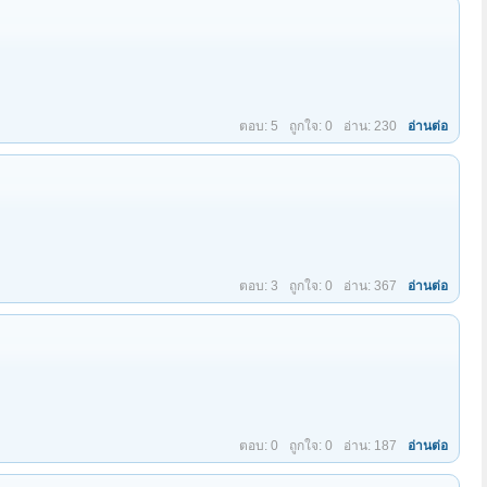
iamfu
ตอบ: 5
ถูกใจ: 0
อ่าน: 230
อ่านต่อ
iamfu
ตอบ: 3
ถูกใจ: 0
อ่าน: 367
อ่านต่อ
ยะธาพุทโมนะ
ตอบ: 0
ถูกใจ: 0
อ่าน: 187
อ่านต่อ