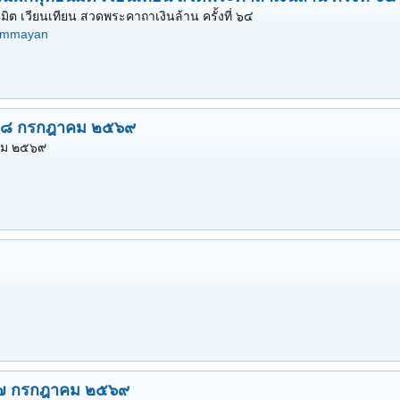
ิต เวียนเทียน สวดพระคาถาเงินล้าน ครั้งที่ ๖๔
rommayan
ี่ ๒๘ กรกฎาคม ๒๕๖๙
าคม ๒๕๖๙
่ ๒๗ กรกฎาคม ๒๕๖๙