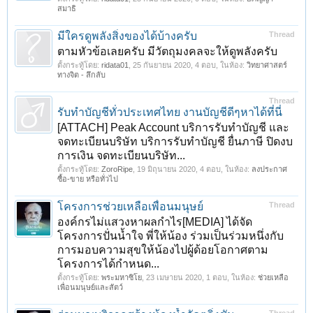
สมาธิ
มีใครดูพลังสิ่งของได้บ้างครับ
Thread
ตามหัวข้อเลยครับ มีวัตถุมงคลจะให้ดูพลังครับ
ตั้งกระทู้โดย:
ridata01
,
25 กันยายน 2020
, 4 ตอบ, ในห้อง:
วิทยาศาสตร์
ทางจิต - ลึกลับ
Thread
รับทำบัญชีทั่วประเทศไทย งานบัญชีดีๆหาได้ที่นี่
[ATTACH] Peak Account บริการรับทำบัญชี และ
จดทะเบียนบริษัท บริการรับทำบัญชี ยื่นภาษี ปิดงบ
การเงิน จดทะเบียนบริษัท...
ตั้งกระทู้โดย:
ZoroRipe
,
19 มิถุนายน 2020
, 4 ตอบ, ในห้อง:
ลงประกาศ
ซื้อ-ขาย หรือทั่วไป
โครงการช่วยเหลือเพื่อนมนุษย์
Thread
องค์กรไม่แสวงหาผลกำไร[MEDIA] ได้จัด
โครงการปั่นน้ำใจ พี่ให้น้อง ร่วมเป็นร่วมหนึ่งกับ
การมอบความสุขให้น้องไปผู้ด้อยโอกาศตาม
โครงการได้กำหนด...
ตั้งกระทู้โดย:
พระมหาซิโย
,
23 เมษายน 2020
, 1 ตอบ, ในห้อง:
ช่วยเหลือ
เพื่อนมนุษย์และสัตว์