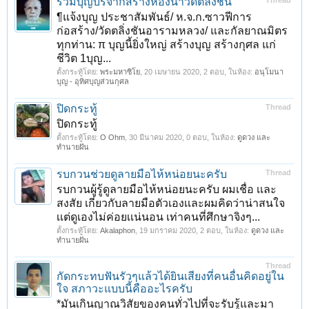
ร่วมบุญบริจากสร้างห้องน้ำวัดตลิ่งชัน
Thread
¶แจ้งบุญ ประชาสัมพันธ์/ ห.จ.ก.ซาวฟีการ
ก่อสร้าง/วัดตลิ่งชันอารามหลวง/ และกัลยาณมิตร
ทุกท่าน: π บุญนี้ยิ่งใหญ่ สร้างบุญ สร้างกุศล แก่
ชีวิต 1บุญ...
ตั้งกระทู้โดย:
พระมหาซิโย
,
20 เมษายน 2020
, 2 ตอบ, ในห้อง:
อนุโมนา
บุญ - อุทิศบุญส่วนกุศล
ปิดกระทู้
Thread
ปิดกระทู้
ตั้งกระทู้โดย:
O Ohm
,
30 มีนาคม 2020
, 0 ตอบ, ในห้อง:
ดูดวง และ
ทำนายฝัน
รบกวนช่วยดูลายมือไห้หน่อยนะครับ
Thread
รบกวนผู้รู้ดูลายมือไห้หน่อยนะครับ ผมเชื่อ เเละ
สงสัย เกี่ยวกับลายมือตัวเองเเละผมคิดว่าน่าสนใจ
เเต่ดูเองไม่ค่อยเเน่นอน เท่าคนที่ศึกษาจิงๆ...
ตั้งกระทู้โดย:
Akalaphon
,
19 มกราคม 2020
, 2 ตอบ, ในห้อง:
ดูดวง และ
ทำนายฝัน
Thread
กัดกระทบฟันรัวๆแล้วได้ยินเสียงที่คนอื่นคิดอยู่ใน
ใจ สภาวะแบบนี้คืออะไรครับ
*มันเกินญาณวิสัยของคนทั่วไปที่จะรับรู้และมา