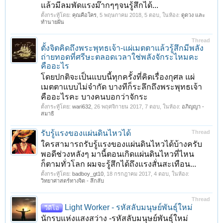
แล้วมีลมพัดแรงม๊ากๆๆจนรู้สึกได้...
ตั้งกระทู้โดย:
คุณคือใคร
,
5 พฤษภาคม 2018
, 5 ตอบ, ในห้อง:
ดูดวง และ
ทำนายฝัน
Thread
ตั้งจิตคิดถึงพระพุทธเจ้า-แผ่เมตตาแล้วรู้สึกมีพลัง
ถ่ายทอดที่ศรีษะตลอดเวลาใช่พลังจักระไหมคะ
คืออะไร
โดยปกติจะเป็นแบบนี้ทุกครั้งที่คิดเรื่องกุศล แผ่
เมตตาแบบไม่จำกัด บางทีก็ระลึกถึงพระพุทธเจ้า
คืออะไรคะ บางคนบอกว่าจักระ
ตั้งกระทู้โดย:
wari632
,
26 พฤศจิกายน 2017
, 7 ตอบ, ในห้อง:
อภิญญา -
สมาธิ
รับรู้แรงของแผ่นดินไหวได้
Thread
ใครสามารถรับรู้แรงของแผ่นดินไหวได้บ้างครับ
พอดีช่วงหลังๆ มานี้ตอนเกิดแผ่นดินไหวที่ไหน
ก็ตามทั่วโลก ผมจะรู้สึกได้ถึงแรงสั่นสะเทือน...
ตั้งกระทู้โดย:
badboy_gt10
,
18 กรกฎาคม 2017
, 4 ตอบ, ในห้อง:
วิทยาศาสตร์ทางจิต - ลึกลับ
Thread
Light Worker - รหัสลับมนุษย์พันธุ์ใหม่
วีดีโอ
นักรบแห่งแสงสว่าง -รหัสลับมนุษย์พันธุ์ใหม่