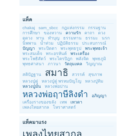
แท็ค
chakaj
sam_sbcc
กฎแห่งกรรม
กรรมฐาน
การศึกษา
ของหวาน
ความรัก
คาถา
ดวง
ดูดวง
ทาน
ทำบุญ
ธรรมทาน
ธรรมะ
นรก
นิพพาน
น้ำท่วม
ปฏิบัติธรรม
ประสบการณ์
ปัญญา
พระปิดตา
พระพุทธรูป
พระพุทธเจ้า
พระสมเด็จ
พระอรหันต์
พระเครื่อง
พระโพธิสัตว์
พระไตรปิฎก
พลังจิต
พุทธภูมิ
พุทธศาสนา
ภาวนา
วัตถุมงคล
วิญญาณ
สมาธิ
สติปัฏฐาน
สวรรค์
สุขภาพ
หลวงปู่ดู่
หลวงปู่ดู่ พรหมปัญโญ
หลวงปู่ทิม
หลวงปู่มั่น
หลวงพ่อปาน
หลวงพ่อฤาษีลิงดำ
อภิญญา
เครื่องรางของขลัง
เทพ
เทวดา
เพลงไทยสากล
โหราศาสตร์
แท็คมาแรง
เพลงไทยสากล