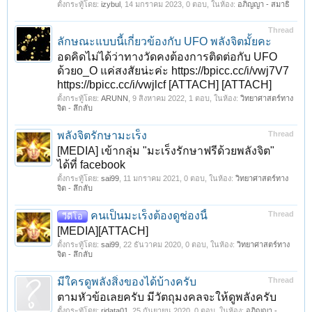
ตั้งกระทู้โดย:
izybul
,
14 มกราคม 2023
, 0 ตอบ, ในห้อง:
อภิญญา - สมาธิ
Thread
ลักษณะแบบนี้เกี่ยวข้องกับ UFO พลังจิตมั้ยคะ
อดคิดไม่ได้ว่าทางวัดคงต้องการติดต่อกับ UFO
ด้วยo_O แค่สงสัยน่ะค่ะ https://bpicc.cc/i/vwj7V7
https://bpicc.cc/i/vwjlcf [ATTACH] [ATTACH]
ตั้งกระทู้โดย:
ARUNN
,
9 สิงหาคม 2022
, 1 ตอบ, ในห้อง:
วิทยาศาสตร์ทาง
จิต - ลึกลับ
พลังจิตรักษามะเร็ง
Thread
[MEDIA] เข้ากลุ่ม "มะเร็งรักษาฟรีด้วยพลังจิต"
ได้ที่ facebook
ตั้งกระทู้โดย:
sai99
,
11 มกราคม 2021
, 0 ตอบ, ในห้อง:
วิทยาศาสตร์ทาง
จิต - ลึกลับ
คนเป็นมะเร็งต้องดูช่องนี้
Thread
วีดีโอ
[MEDIA][ATTACH]
ตั้งกระทู้โดย:
sai99
,
22 ธันวาคม 2020
, 0 ตอบ, ในห้อง:
วิทยาศาสตร์ทาง
จิต - ลึกลับ
มีใครดูพลังสิ่งของได้บ้างครับ
Thread
ตามหัวข้อเลยครับ มีวัตถุมงคลจะให้ดูพลังครับ
ตั้งกระทู้โดย:
ridata01
,
25 กันยายน 2020
, 0 ตอบ, ในห้อง:
อภิญญา -