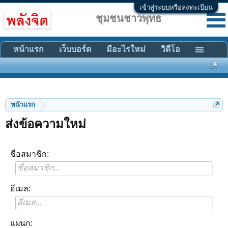
เข้าสู่ระบบหรือลงทะเบียน
ชุมชนชาวพุทธ
หน้าแรก
เว็บบอร์ด
มีอะไรใหม่
วิดีโอ
หน้าแรก
ส่งข้อความใหม่
ชื่อสมาชิก:
อีเมล:
แผนก: