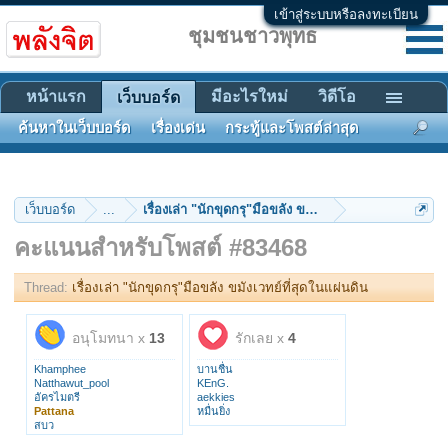
เข้าสู่ระบบหรือลงทะเบียน
ชุมชนชาวพุทธ
หน้าแรก
มีอะไรใหม่
วิดีโอ
เว็บบอร์ด
ค้นหาในเว็บบอร์ด
เรื่องเด่น
กระทู้และโพสต์ล่าสุด
เว็บบอร์ด
...
เรื่องเล่า "นักขุดกรุ"มือขลัง ขมังเวทย์ที่สุดในแผ่นดิน
คะแนนสำหรับโพสต์ #83468
Thread:
เรื่องเล่า "นักขุดกรุ"มือขลัง ขมังเวทย์ที่สุดในแผ่นดิน
อนุโมทนา x
13
รักเลย x
4
Khamphee
บานชื่น
Natthawut_pool
KEnG.
อัครไมตรี
aekkies
Pattana
หมื่นยิ่ง
สบว
tap206