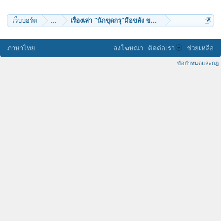
kom48
chaivat chinkidjakar
ศรีอุบล๑
เว็บบอร์ด
...
เรื่องเล่า "นักขุดกรุ"มือขลัง ขมังเวทย์ที่สุดในแผ่นดิน
pass6998
Chutha
nott17
บัวแรกแย้ม
ภาษาไทย
ลงโฆษณา
ติดต่อเรา
ช่วยเหลือ
ข้อกำหนดและกฎ