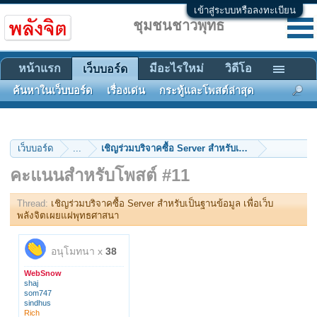
เข้าสู่ระบบหรือลงทะเบียน
ชุมชนชาวพุทธ
หน้าแรก
มีอะไรใหม่
วิดีโอ
เว็บบอร์ด
ค้นหาในเว็บบอร์ด
เรื่องเด่น
กระทู้และโพสต์ล่าสุด
เว็บบอร์ด
...
เชิญร่วมบริจาค
คะแนนสำหรับโพสต์ #11
Thread:
เชิญร่วมบริจาคซื้อ Server สำหรับเป็นฐานข้อมูล เพื่อเว็บ
พลังจิตเผยแผ่พุทธศาสนา
อนุโมทนา x
38
WebSnow
shaj
som747
sindhus
Rich