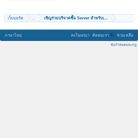
เบเบ้
supatorn
makigochan
chaivat chinkidjakar
เว็บบอร์ด
...
เชิญร่วมบริจาค
eakvega
Pattarakorn2010
kandab
kromrun
ภาษาไทย
ลงโฆษณา
ติดต่อเรา
ช่วยเหลือ
Cheewin...
ธรรมวิวัฒน์
ข้อกำหนดและกฎ
สบว
พุทธเจริญ
บูลย์อ้อมน้อย
stone67_th
กรฤต ระวังผิด
บุญทรงพระเครื่อง
Kasemsukboon
ดนุน
Diamond Samui
nanbatakeshi
ice_jade
freedomis
Wickilish
AF_1
ชย ชย
คนหลงทาง
singhol
somphop.k
na_krub
ลูกหลานพระโพธิสัตย์
ฉางเอ๋อ
ไก่กา หน้าทน