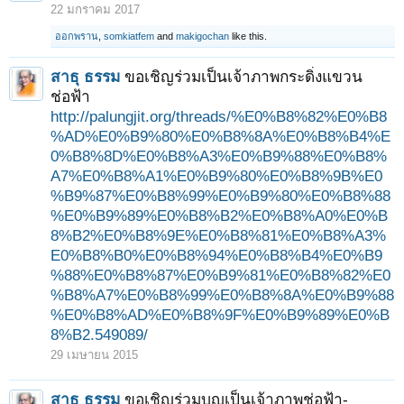
22 มกราคม 2017
ออกพราน
,
somkiatfem
and
makigochan
like this.
สาธุ ธรรม
ขอเชิญร่วมเป็นเจ้าภาพกระดิ่งแขวน
ช่อฟ้า
http://palungjit.org/threads/%E0%B8%82%E0%B8
%AD%E0%B9%80%E0%B8%8A%E0%B8%B4%E
0%B8%8D%E0%B8%A3%E0%B9%88%E0%B8%
A7%E0%B8%A1%E0%B9%80%E0%B8%9B%E0
%B9%87%E0%B8%99%E0%B9%80%E0%B8%88
%E0%B9%89%E0%B8%B2%E0%B8%A0%E0%B
8%B2%E0%B8%9E%E0%B8%81%E0%B8%A3%
E0%B8%B0%E0%B8%94%E0%B8%B4%E0%B9
%88%E0%B8%87%E0%B9%81%E0%B8%82%E0
%B8%A7%E0%B8%99%E0%B8%8A%E0%B9%88
%E0%B8%AD%E0%B8%9F%E0%B9%89%E0%B
8%B2.549089/
29 เมษายน 2015
สาธุ ธรรม
ขอเชิญร่วมบุญเป็นเจ้าภาพช่อฟ้า-