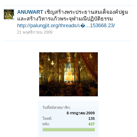
ANUWART
เชิญสร้างพระประธานสมเด็จองค์ปฐม
และสร้างวิหารแก้วพระจุฬามณีปฏิบัติธรรม
http://palungjit.org/threads/เ�...153668.23/
21 พฤศจิกายน 2009
วันที่สมัครสมาชิก:
8 กรกฎาคม 2009
โพสต์:
135
พลัง:
437