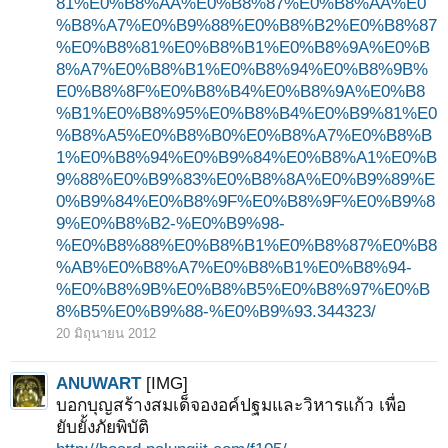
81%E0%B8%AA%E0%B8%87%E0%B8%AA%E0
%B8%A7%E0%B9%88%E0%B8%B2%E0%B8%87
%E0%B8%81%E0%B8%B1%E0%B8%9A%E0%B
8%A7%E0%B8%B1%E0%B8%94%E0%B8%9B%
E0%B8%8F%E0%B8%B4%E0%B8%9A%E0%B8
%B1%E0%B8%95%E0%B8%B4%E0%B9%81%E0
%B8%A5%E0%B8%B0%E0%B8%A7%E0%B8%B
1%E0%B8%94%E0%B9%84%E0%B8%A1%E0%B
9%88%E0%B9%83%E0%B8%8A%E0%B9%89%E
0%B9%84%E0%B8%9F%E0%B8%9F%E0%B9%8
9%E0%B8%B2-%E0%B9%98-
%E0%B8%88%E0%B8%B1%E0%B8%87%E0%B8
%AB%E0%B8%A7%E0%B8%B1%E0%B8%94-
%E0%B8%9B%E0%B8%B5%E0%B8%97%E0%B
8%B5%E0%B9%88-%E0%B9%93.344323/
20 มิถุนายน 2012
ANUWART
[IMG]
บอกบุญสร้างสมเด็จองอค์ปฐมและวิหารแก้ว เพื่อ
ยับยั้งภัยพิบัติ