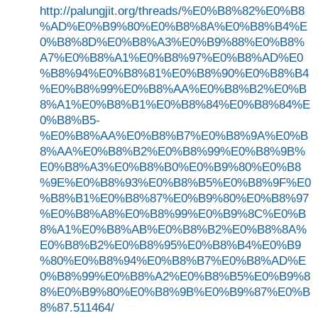
http://palungjit.org/threads/%E0%B8%82%E0%B8
%AD%E0%B9%80%E0%B8%8A%E0%B8%B4%E
0%B8%8D%E0%B8%A3%E0%B9%88%E0%B8%
A7%E0%B8%A1%E0%B8%97%E0%B8%AD%E0
%B8%94%E0%B8%81%E0%B8%90%E0%B8%B4
%E0%B8%99%E0%B8%AA%E0%B8%B2%E0%B
8%A1%E0%B8%B1%E0%B8%84%E0%B8%84%E
0%B8%B5-
%E0%B8%AA%E0%B8%B7%E0%B8%9A%E0%B
8%AA%E0%B8%B2%E0%B8%99%E0%B8%9B%
E0%B8%A3%E0%B8%B0%E0%B9%80%E0%B8
%9E%E0%B8%93%E0%B8%B5%E0%B8%9F%E0
%B8%B1%E0%B8%87%E0%B9%80%E0%B8%97
%E0%B8%A8%E0%B8%99%E0%B9%8C%E0%B
8%A1%E0%B8%AB%E0%B8%B2%E0%B8%8A%
E0%B8%B2%E0%B8%95%E0%B8%B4%E0%B9
%80%E0%B8%94%E0%B8%B7%E0%B8%AD%E
0%B8%99%E0%B8%A2%E0%B8%B5%E0%B9%8
8%E0%B9%80%E0%B8%9B%E0%B9%87%E0%B
8%87.511464/