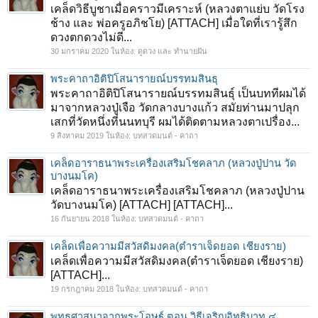
เคล็ดวิธีบูชาเมื่อคราวมีเคราะห์ (หลวงตาแย่บ วัดโรง
ช้าง และ พ่อครูอภิชโย) [ATTACH] เมื่อใดที่เรารู้สึก
ดวงตกดวงไม่ดี...
30 มกราคม 2020
ในห้อง:
ดูดวง และ ทำนายฝัน
พระคาถาอิติปิโสนารายณ์บรรทมสินธุ
พระคาถาอิติปิโสนารายณ์บรรทมสินธุ์ เป็นบททีผมได้
มาจากหลวงปู่เจือ วัดกลางบางแก้ว สมัยท่านมาปลุก
เสกที่วัดหนึ่งที่นนทบุรี ผมได้ติดตามหลวงตาเปรื่อง...
9 สิงหาคม 2019
ในห้อง:
บทสวดมนต์ - คาถา
เคล็ดอาราธนาพระเครื่องเสริมโชคลาภ (หลวงปู่ปาน วัด
บางนมโค)
เคล็ดอาราธนาพระเครื่องเสริมโชคลาภ (หลวงปู่ปาน
วัดบางนมโค) [ATTACH] [ATTACH]...
16 กันยายน 2018
ในห้อง:
บทสวดมนต์ - คาถา
เคล็ดเพื่อความมีสวัสดิมงคล(ตำราเจ็ดยอด เชียงราย)
เคล็ดเพื่อความมีสวัสดิมงคล(ตำราเจ็ดยอด เชียงราย)
[ATTACH]...
19 กรกฎาคม 2018
ในห้อง:
บทสวดมนต์ - คาถา
พุทธศาสนาจากพระโอษฐ์ ตอน วิธีเจริญอิทธิบาท ๔