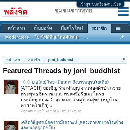
เข้าสู่ระบบหรือลงทะเบียน
ชุมชนชาวพุทธ
หน้าแรก
เว็บบอร์ด
มีอะไรใหม่
สมาชิก
Moderators
โปรไฟล์ที่ถูกโพสต์ล่าสุด
...
หน้าแรก
สมาชิก
joni_buddhist
Featured Threads by joni_buddhist
《 ♤ บุญใหญ่ ไทย-เมียนมา ถึงบรรพบุรุษโยเดีย》
[ATTACH] ขอเชิญ ร่วมทำบุญ งานทอดผ้าป่า ถวาย
พระพุทธชินราช และ พระศรีอริยเมตไตรย
ประดิษฐาน ณ วัดสุขะกลาง หมู่บ้านสุขะ (หมู่บ้าน
ทายาทโยเดีย)...
2 ตุลาคม 2022
ในห้อง:
กฐิน - ผ้าป่า - งานวัด
เคล็ดวิธีบูชาเมื่อคราวมีเคราะห์ (หลวงตาแย่บ วัดโรงช้าง
และ พ่อครูอภิชโย)