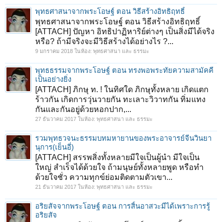
พุทธศาสนาจากพระโอษฐ์ ตอน วิธีสร้างอิทธิฤทธิ์
พุทธศาสนาจากพระโอษฐ์ ตอน วิธีสร้างอิทธิฤทธิ์
[ATTACH] ปัญหา อิทธิปาฏิหาริย์ต่างๆ เป็นสิ่งมีได้จริง
หรือ? ถ้ามีจริงจะมีวิธีสร้างได้อย่างไร ?...
9 มกราคม 2018
ในห้อง:
พุทธศาสนา และ ธรรมะ
พุทธธรรมจากพระโอษฐ์ ตอน ทรงพอพระทัยความสามัคคี
เป็นอย่างยิ่ง
[ATTACH] ภิกษุ ท. ! ในทิศใด ภิกษุทั้งหลาย เกิดแตก
ร้าวกัน เกิดการวุ่นวายกัน ทะเลาะวิวาทกัน ทิ่มแทง
กันและกันอยู่ด้วยหอกปาก,...
27 ธันวาคม 2017
ในห้อง:
พุทธศาสนา และ ธรรมะ
รวมพุทธวจนะธรรมบทมหายานของพระอาจารย์จีนวินยา
นุการ(เย็นอี่)
[ATTACH] สรรพสิ่งทั้งหลายมีใจเป็นผู้นำ มีใจเป็น
ใหญ่ สำเร็จได้ด้วยใจ ถ้ามนุษย์ทั้งหลายพูด หรือทำ
ด้วยใจชั่ว ความทุกข์ย่อมติดตามตัวเขา...
21 ธันวาคม 2017
ในห้อง:
พุทธศาสนา และ ธรรมะ
อริยสัจจากพระโอษฐ์ ตอน การสิ้นอาสวะมีได้เพราะการรู้
อริยสัจ