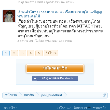
10 ตุลาคม 2017
ในห้อง:
พุทธศาสนา และ ธรรมะ
เรื่องเล่าในพระธรรมบท ตอน . เรื่องพระขานุโกณฑัญญ
พระเถระตอไม้
เรื่องเล่าในพระธรรมบท ตอน . เรื่องพระขานุโกณ
ฑัญญเถระผู้ปราบโจรด้วยใจเมตตา [ATTACH] พระ
ศาสดา เมื่อประทับอยู่ในพระเชตวัน ทรงปรารภพระ
ขานุโกณฑัญญเถระ...
2 ตุลาคม 2017
ในห้อง:
พุทธศาสนา และ ธรรมะ
สมัครสมาชิก
เข้าสู่ระบบด้วย Facebook
หน้าแรก
สมาชิก
joni_buddhist
ภาษาไทย
ลงโฆษณา
ติดต่อเรา
ช่วยเหลือ