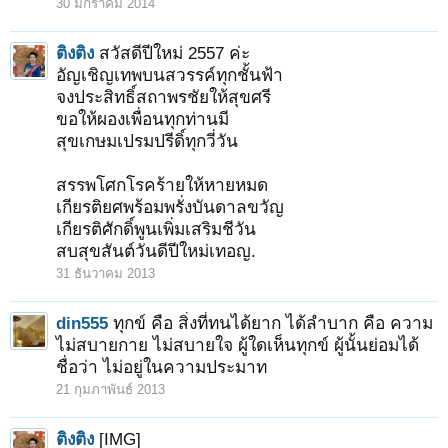
30 มกราคม 2014
ติงติง
สวัสดีปีใหม่ 2557 ค่ะ
อัญเชิญเทพบนสวรรค์ทุกชั้นฟ้า
จงประสิทธิ์สถาพรชัยให้สุขศรี
ขอให้ผองเพื่อนทุกท่านมี
สุขเกษมเปรมปรีดิ์ทุกวี่วัน
สรรพโศกโรคร้ายให้หายหมด
เกียรติยศพร้อมพรั่งบันดาลขวัญ
เกียรติศักดิ์พูนเพิ่มเสริมชีวัน
สบสุขสันต์วันดีปีใหม่เทอญ.
31 ธันวาคม 2013
din555
ทุกข์ คือ สิ่งที่ทนได้ยาก ได้ลำบาก คือ ความ
ไม่สบายกาย ไม่สบายใจ ผู้ใดเห็นทุกข์ ผู้นั้นย่อมได้
ชื่อว่า ไม่อยู่ในความประมาท
21 กุมภาพันธ์ 2013
ติงติง
[IMG]