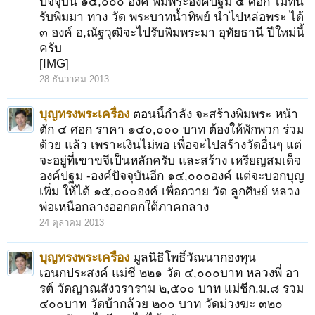
ปัจจุบัน ๑๕,๐๐๐ องค์ พิมพระองค์ปฐม ๔ ศอก ไม่ทัน
รับพิมมา ทาง วัด พระบาทน้ำทิพย์ นำไปหล่อพระ ได้
๓ องค์ อ,ณัฐวุฒิจะไปรับพิมพระมา อุทัยธานี ปีใหม่นี้
ครับ
[IMG]
28 ธันวาคม 2013
บุญทรงพระเครื่อง
ตอนนี้กำลัง จะสร้างพิมพระ หน้า
ตัก ๔ ศอก ราคา ๑๔๐,๐๐๐ บาท ต้องให้พักพวก ร่วม
ด้วย แล้ว เพราะเงินไม่พอ เพื่อจะไปสร้างวัดอื่นๆ แต่
จะอยู่ที่เขาขจีเป็นหลักครับ และสร้าง เหรียญสมเด็จ
องค์ปฐม -องค์ปัจจุบันอีก ๑๔,๐๐๐องค์ แต่จะบอกบุญ
เพิ่ม ให้ได้ ๑๕,๐๐๐องค์ เพื่อถวาย วัด ลูกศิษย์ หลวง
พ่อเหนือกลางออกตกใต้ภาคกลาง
24 ตุลาคม 2013
บุญทรงพระเครื่อง
มูลนิธิโพธิ์วัณนากองทุน
เอนกประสงค์ แม่ชี ๒๒๑ วัด ๔,๐๐๐บาท หลวงพี่ อา
รต์ วัดญาณสังวราราม ๒,๕๐๐ บาท แม่ชีก.ม.๘ รวม
๔๐๐บาท วัดบ้ากล้วย ๒๐๐ บาท วัดม่วงฆะ ๓๒๐