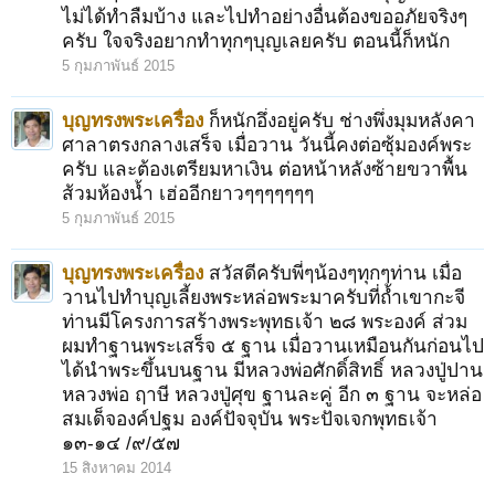
ไม่ได้ทำลืมบ้าง และไปทำอย่างอื่นต้องขออภัยจริงๆ
ครับ ใจจริงอยากทำทุกๆบุญเลยครับ ตอนนี้ก็หนัก
5 กุมภาพันธ์ 2015
บุญทรงพระเครื่อง
ก็หนักอึ่งอยู่ครับ ช่างพึ่งมุมหลังคา
ศาลาตรงกลางเสร็จ เมื่อวาน วันนี้คงต่อซุ้มองค์พระ
ครับ และต้องเตรียมหาเงิน ต่อหน้าหลังซ้ายขวาพื้น
ส้วมห้องน้ำ เฮ่ออีกยาวๆๆๆๆๆๆๆ
5 กุมภาพันธ์ 2015
บุญทรงพระเครื่อง
สวัสดีครับพี่ๆน้องๆทุกๆท่าน เมื่อ
วานไปทำบุญเลี้ยงพระหล่อพระมาครับที่ถ้ำเขากะจี
ท่านมีโครงการสร้างพระพุทธเจ้า ๒๘ พระองค์ ส่วม
ผมทำฐานพระเสร็จ ๕ ฐาน เมื่อวานเหมือนกันก่อนไป
ได้นำพระขึ้นบนฐาน มีหลวงพ่อศักดิ์สิทธิ์ หลวงปู่ปาน
หลวงพ่อ ฤาษี หลวงปู่ศุข ฐานละคู่ อีก ๓ ฐาน จะหล่อ
สมเด็จองค์ปฐม องค์ปัจจุบัน พระปัจเจกพุทธเจ้า
๑๓-๑๔ /๙/๕๗
15 สิงหาคม 2014