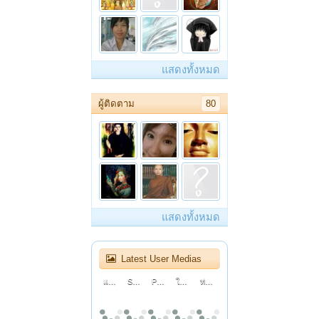
แสดงทั้งหมด
ผู้ติดตาม
80
แสดงทั้งหมด
Latest User Medias
แก๊งเก๋าเขย่าครัว : ตอนที่ 1 : เบ๊โภชนา
Sarah Hardwig’s Powerful Audition Leaves The Judges INSPIRED! | Auditions | AGT 2026
Pynk Beard Nearly Quit Music... Then He Bet On Himself | Auditions | AGT 2026
ใช้เก้าอี้เพื่อสุขภาพครั้งแรกในชีวิต คุ้มไหม?
ท่าน ว.วชิรเมธี บรรยาย Mother ผู้หญิงที่น่ากอดตลอดกาล
ละครธรรมนำชีวิต | ตอนตุ๊กตาไม้...ของชายชรา
เพลงจีบสาวสไตล์ 90
How to Use After Effects Tricks in CapCut to Hook Your Viewers! (Advanced)
ละครธรรมนำชีวิต | ตอนสำนึกที่ไร้ค่า