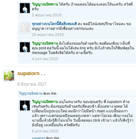
วิญญาณนิพพาน
ได้ครับ ถ้าผมตอบได้ผมจะตอบให้นะครับ สวัสดี
ครับ
5 พฤษภาคม 2019
ทุกอย่างบนโลกนี้คือสิ่งสมมติ
ค่ะ พอมีไลน์เฟสปรึกษาไหมคะ ขอ
อนุญาต เราอยากมีเพื่อนทางธรรมนะคะ
26 พฤษภาคม 2019
วิญญาณนิพพาน
ยังไงต้องขออภัยด้วยครับ พอดีผมเพิ่งมาเห็นที่
คุณ post ต่อวันนี้ ผมไม่ได้เล่น line ครับ ยังไงถ้าสนใจก็พิมพ์คุยใน
message ในพลังจิตได้ครับ ตามนี้ครับ
4 มกราคม 2020
supatorn
. .
8 มิถุนายน 2017
วิญญาณนิพพาน
likes this.
วิญญาณนิพพาน
อนุโมทนาครับ ขอบคุณครับ พี่ supatorn ด้วย
เช่นกันครับ ต้องขออภัยด้วยครับที่ตอบช้า ตั้งแต่ทาง www ได้
เปลี่ยนเป็นรูปแบบใหม่ ผมนึกว่าไม่มีหน้า main แบบนี้ของเรา
แล้ว เพราะแต่ก่อนเหมือนเคยจะกดหา แต่หาไม่เจอ เพิ่งมาเจอไม่
นานนี้แล้วยังรู้สึกไม่แน่ใจ วันนี้เลยลอง click เข้ามา แล้วก็เพิ่งรู้ว่า
ยังมีอยู่ งงเหมือนกัน สวัสดีครับ
6 มกราคม 2018
supatorn
likes this.