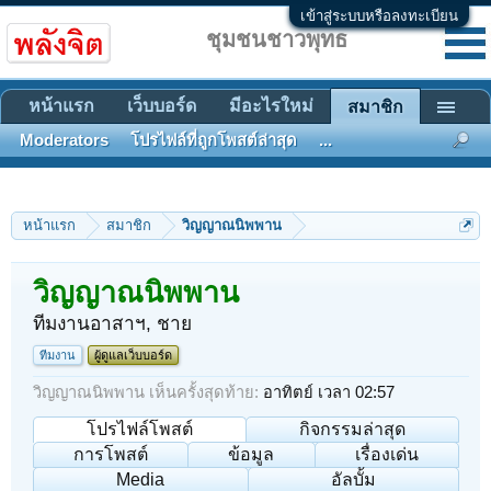
เข้าสู่ระบบหรือลงทะเบียน
ชุมชนชาวพุทธ
หน้าแรก
เว็บบอร์ด
มีอะไรใหม่
สมาชิก
Moderators
โปรไฟล์ที่ถูกโพสต์ล่าสุด
...
หน้าแรก
สมาชิก
วิญญาณนิพพาน
วิญญาณนิพพาน
ทีมงานอาสาฯ
, ชาย
ทีมงาน
ผู้ดูแลเว็บบอร์ด
วิญญาณนิพพาน เห็นครั้งสุดท้าย:
อาทิตย์ เวลา 02:57
โปรไฟล์โพสต์
กิจกรรมล่าสุด
การโพสต์
ข้อมูล
เรื่องเด่น
Media
อัลบั้ม