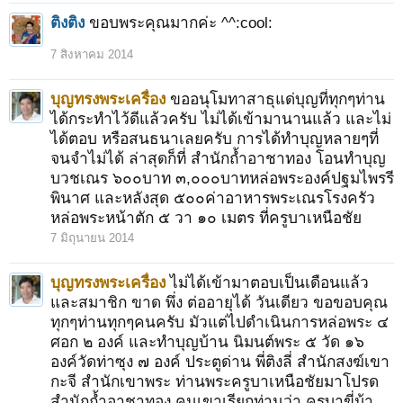
ติงติง
ขอบพระคุณมากค่ะ ^^:cool:
7 สิงหาคม 2014
บุญทรงพระเครื่อง
ขออนุโมทาสาธุแด่บุญที่ทุกๆท่าน
ได้กระทำไว้ดีแล้วครับ ไม่ได้เข้ามานานแล้ว และไม่
ได้ตอบ หรือสนธนาเลยครับ การได้ทำบุญหลายๆที่
จนจำไม่ได้ ล่าสุดก็ที่ สำนักถ้ำอาชาทอง โอนทำบุญ
บวชเณร ๖๐๐บาท ๓,๐๐๐บาทหล่อพระองค์ปฐมไพรรี
พินาศ และหลังสุด ๕๐๐ค่าอาหารพระเณรโรงครัว
หล่อพระหน้าตัก ๕ วา ๑๐ เมตร ที่ครูบาเหนือชัย
7 มิถุนายน 2014
บุญทรงพระเครื่อง
ไม่ได้เข้ามาตอบเป็นเดือนแล้ว
และสมาชิก ขาด พึ่ง ต่ออายุได้ วันเดียว ขอขอบคุณ
ทุกๆท่านทุกๆคนครับ มัวแต่ไปดำเนินการหล่อพระ ๔
ศอก ๒ องค์ และทำบุญบ้าน นิมนต์พระ ๕ วัด ๑๖
องค์วัดท่าซุง ๗ องค์ ประตูด่าน พี่ติงลี่ สำนักสงฆ์เขา
กะจี สำนักเขาพระ ท่านพระครูบาเหนือชัยมาโปรด
สำนักถ้ำอาชาทอง คนเขาเรียกท่านว่า ครูบาขี่ม้า