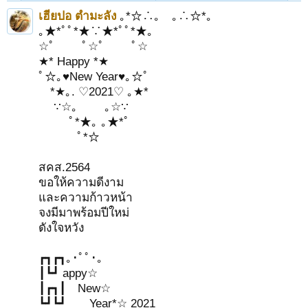
เฮียปอ ตำมะลัง
｡*☆∴｡ ｡∴☆*｡
｡★*ﾟﾟ*★∵★*ﾟﾟ*★｡
☆ﾟ ﾟ☆ﾟ ﾟ☆
★* Happy *★
ﾟ☆｡♥New Year♥｡☆ﾟ
*★｡. ♡2021♡ ｡★*
∵☆｡ ｡☆∵
ﾟ*★｡ ｡★*ﾟ
ﾟ*☆
สคส.2564
ขอให้ความดีงาม
และความก้าวหน้า
จงมีมาพร้อมปีใหม่
ดังใจหวัง
┏┓┏┓｡･ﾟﾟ･｡
┃┗┛ appy☆
┃┏┓┃ New☆
┗┛┗┛ Year*☆ 2021