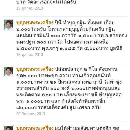
บาท วัดอะไรอีกจะไม่ได้ครับ
15 ตุลาคม 2013
บุญทรงพระเครื่อง
ปีนี้ ทำบุญกฐิน ทั้งหมด เกือบ
๒,๐๐๐วัดครับ โมทนาสาธุบุญด้วยกันครับ กฐิน
แหม่มเยอรมันนี ๑๐๐ กว่าวัด ๑,๕๐๐ บาท อ.สายทอง
นครปฐม ๓๐๐ กว่าวัด ไปทอดทางภาคเหนือ
๖,๕๐๐บาท คุณจารุ ๑,๑๔๕ วัด ๕,๐๐๐บาท มูลนิธิ
15 ตุลาคม 2013
บุญทรงพระเครื่อง
ปล่อยปลาดุก ๒ กิโล สังฆทาน
ชุด๒,๐๐๐ บาท๑ชุด ถวาย ท่านเจ้าคุณอนันท์
๑,๐๐๐บาทงาน ๒๑ ปีมรณะหลวงพ่อ ฤาษี วัดท่าซุง
ถวายพระลำดับ ๑๐๐ องค์ ๒,๐๐๐บาทพ่อหนุนและ
พระติดตาม ๕๐๐ บาท เลี้ยงพระเขาขจี ทำบุญหล่อ
พระ ๑,๐๐๐บาท และ กำลังสั่งทำพิมพระอีก
๘๐,๐๐๐บาทสมเด็จองค์ปฐม ๔ศอก ครับ
29 กันยายน 2013
บุญทรงพระเครื่อง
ผมได้ทำบุญสังฆทานต่ออีก ชุด