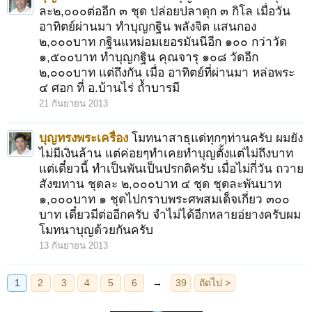
ละ๒,๐๐๐ต่ออีก ๓ ชุด ปล่อยปลาดุก ๓ กิโล เมื่อวัน
อาทิตย์ผ่านมา ทำบุญกฐิน พลังจิต แสนกอง
๒,๐๐๐บาท กฐินแหม่อมเยอรมันนีอีก ๑๐๐ กว่าวัด
๑,๕๐๐บาท ทำบุญกฐิน คุณจารุ ๑๐๘ วัดอีก
๒,๐๐๐บาท แต่ถึงกัน เมื่อ อาทิตย์ที่ผ่านมา หล่อพระ
๔ ศอก ที่ อ.บ้านไร่ ถ้ำบารมี
21 กันยายน 2013
บุญทรงพระเครื่อง
โมทนาสาธุแด่ทุกๆท่านครับ ผมยัง
ไม่มีเงินล้าน แต่ค่อยๆทำเคยทำบุญตั้งแต่ไม่ถึงบาท
แต่เดี๋ยวนี้ ทำเป็นพันเป็นปรกติครับ เมื่อไม่กี่วัน ถวาย
สังฆทาน ชุดละ ๒,๐๐๐บาท ๔ ชุด ชุดละพันบาท
๑,๐๐๐บาท ๑ ชุดไปกราบพระศพสมเด็จเกี่ยว ๓๐๐
บาท เดี๋ยวมีต่ออีกครับ จำไม่ได้อีกหลายอ่ยางครับผม
โมทนาบุญด้วยกันครับ
13 กันยายน 2013