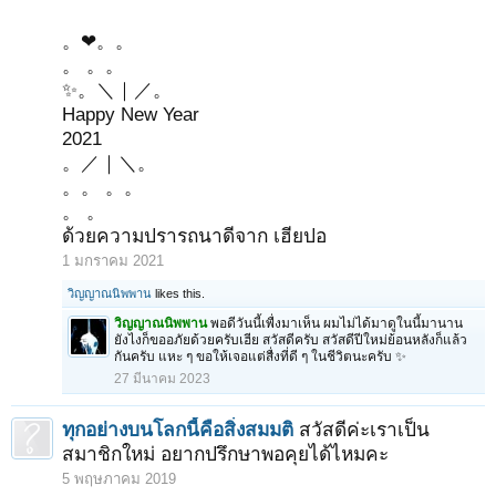
。❤。。
。 。。
✨。＼｜／。
Happy New Year
2021
。／｜＼。
。。 。。
。 。
ด้วยความปรารถนาดีจาก เฮียปอ
1 มกราคม 2021
วิญญาณนิพพาน
likes this.
วิญญาณนิพพาน
พอดีวันนี้เพื่งมาเห็น ผมไม่ได้มาดูในนี้มานาน
ยังไงก็ขออภัยด้วยครับเฮีย สวัสดีครับ สวัสดีปีใหม่ย้อนหลังก็แล้ว
กันครับ แหะ ๆ ขอให้เจอแต่สื่งที่ดี ๆ ในชีวิตนะครับ ✨
27 มีนาคม 2023
ทุกอย่างบนโลกนี้คือสิ่งสมมติ
สวัสดีค่ะเราเป็น
สมาชิกใหม่ อยากปรึกษาพอคุยได้ไหมคะ
5 พฤษภาคม 2019