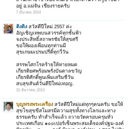
อยู่ อ.แม่จัน เชียงรายครับ
7 มีนาคม 2014
ติงติง
สวัสดีปีใหม่ 2557 ค่ะ
อัญเชิญเทพบนสวรรค์ทุกชั้นฟ้า
จงประสิทธิ์สถาพรชัยให้สุขศรี
ขอให้ผองเพื่อนทุกท่านมี
สุขเกษมเปรมปรีดิ์ทุกวี่วัน
สรรพโศกโรคร้ายให้หายหมด
เกียรติยศพร้อมพรั่งบันดาลขวัญ
เกียรติศักดิ์พูนเพิ่มเสริมชีวัน
สบสุขสันต์วันดีปีใหม่เทอญ.
31 ธันวาคม 2013
1
2
3
4
5
6
→
39
ถัดไป >
บุญทรงพระเครื่อง
สวัสดีปีใหม่แด่ทุกๆคนครับ ขอให้
สุขโขสุขขีสโมสรมีความสุขทั้งทางโลกและทาง
ธรรมครับ ทำสำเร็จแล้ว ถวายวัดครอบครุมทั่ว
ประเทศเกือบ ๑๐๐เปอร์เซ็นพระสมเด็จองค์ปฐม-องค์