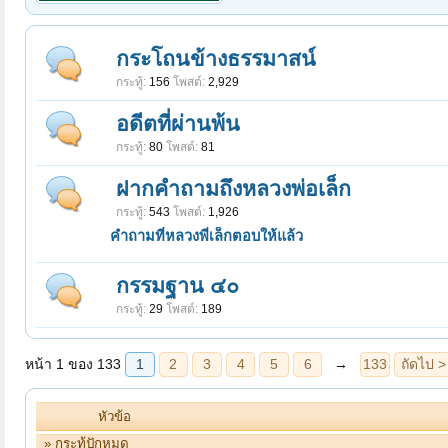
หน้า 1 ของ 133
1
2
3
4
5
6
→
133
ถัดไป >
กระโถนข้างธรรมาสน์
กระทู้:
156
โพสต์:
2,929
อดีตที่ผ่านพ้น
กระทู้:
80
โพสต์:
81
ฝากคำถามถึงหลวงพ่อเล็ก
กระทู้:
543
โพสต์:
1,926
คำถามที่หลวงพี่เล็กตอบให้แล้ว
กรรมฐาน ๔๐
กระทู้:
29
โพสต์:
189
หัวข้อ
» กระทู้ปักหมุด