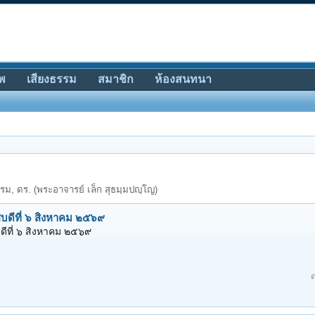
พ
เสียงธรรม
สมาชิก
ห้องสนทนา
 ดร. (พระอาจารย์ เล็ก สุธมฺมปญฺโญ)
ย์ที่ ๒ สิงหาคม ๒๕๖๙
์ที่ ๒ สิงหาคม ๒๕๖๙
ตอ