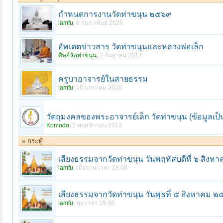
กำหนดการงานวัดท่าขนุน ๒๕๖๙
iamfu
,
6 กุมภาพันธ์ 2026
อัพเดตข่าวสาร วัดท่าขนุนและหลวงพ่อเล็ก
ศิษย์วัดท่าขนุน
,
2 กันยายน 2017
ครูบาอาจารย์ในสายธรรม
iamfu
,
16 มกราคม 2020
วัตถุมงคลของพระอาจารย์เล็ก วัดท่าขนุน (ข้อมูลเป็
Komodo
,
2 พฤศจิกายน 2013
» กระทู้
เสียงธรรมจากวัดท่าขนุน วันพฤหัสบดีที่ ๖ สิง
iamfu
,
เมื่อวาน เวลา 18:06
เสียงธรรมจากวัดท่าขนุน วันพุธที่ ๕ สิงหาคม 
iamfu
,
พุธ เวลา 19:48