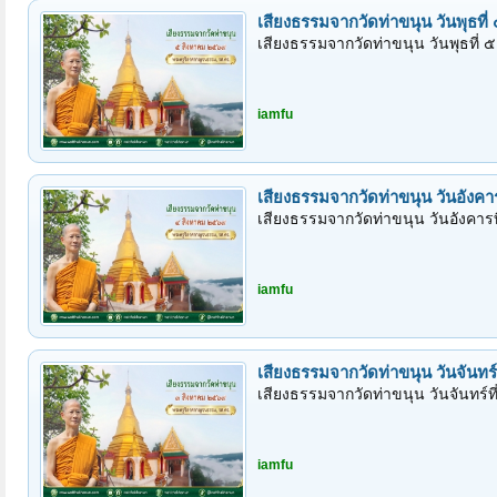
เทศน์วันเข้าพรรษา วันพฤหัสบดี
เทศน์วันเข้าพรรษา วันพฤหัสบดีที
หะโต สัมมาสัมพุทธัสสะ นะโม ตัส
สัมพุทธัสสะ อิมสฺมิํ อาวาเส อิมํ เตมาส
iamfu
เทศน์วันอาสาฬหบูชา วันพุธที่ 
เทศน์วันอาสาฬหบูชา วันพุธที่ ๒๙
หะโต สัมมาสัมพุทธัสสะ นะโม ตัส
สัมพุทธัสสะ เทฺวเม ภิกฺขเว อนฺตา ปพ
iamfu
เสียงธรรมจากวัดท่าขนุน วันเสาร์
เสียงธรรมจากวัดท่าขนุน วันเสาร์ท
iamfu