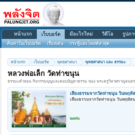
หน้าแรก
มีอะไรใหม่
วิดีโอ
รูปภา
เว็บบอร์ด
ค้นหาในเว็บบอร์ด
เรื่องเด่น
กระทู้และโพสต์ล่าสุด
หน้าแรก
เว็บบอร์ด
พุทธศาสนา
พุทธศาสนา และ ธรรมะ
หลวงพ่อเล็ก วัดท่าขนุน
ธรรมะคำสอน กิจกรรมบุญและตอบปัญหาธรรม ของ พระครูวิลาศกาญจนธรรม,
เสียงธรรมจากวัดท่าขนุน วันอาทิต
เสียงธรรมจากวัดท่าขนุน วันอาทิตย
iamfu