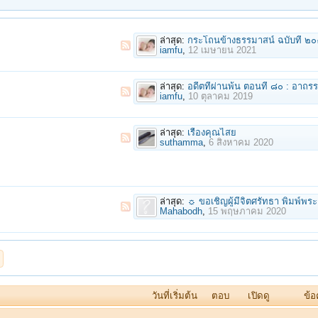
ล่าสุด:
กระโถนข้างธรรมาสน์ ฉบับที่ ๒๐๑ เดือนเมษายน พุทธ
iamfu
,
12 เมษายน 2021
ล่าสุด:
อดีตที่ผ่านพ้น ตอนที่ ๘๐ : อาถรร
iamfu
,
10 ตุลาคม 2019
ล่าสุด:
เรื่องคุณไสย
suthamma
,
6 สิงหาคม 2020
ล่าสุด:
☼ ขอเชิญผู้มีจิตศรัทธา พิมพ์พระกรรมฐาน๔๐ กอง เทศน์โดย
Mahabodh
,
15 พฤษภาคม 2020
วันที่เริ่มต้น
ตอบ
เปิดดู
ข้อ