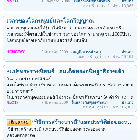
โดยใช้อุบายธรรมพิจารณาเหตุผลในทีละอย่าง
NoOTa
11 สิงหาคม 2009
ในหลวงกับพุทธศาสนา
อ่านต่อ
ในปีนี้ได้เวียนมาบรรจบครบ ๖ รอบ ๗๒ พรรษาตลอดเวลา ๕๔ ปีที่
ตอบ: 5
ถูกใจ: 3
อ่าน: 13,865
จนท่านก็ประสบความสำเร็จ เนื้อความในหนังสือที่ยกมากล่าวอ้างนี้
ทรงดำรงพระอิสริยยศเป็นสมเด็จพระราชินี พระองค์ได้ทรงบำเพ็ญ
ความว่า
พระราชกุศล เป็นคุณประโยชน์แก่ประเทศชาติและประชาชนชาว
เวลาของโลกมนุษย์และโลกวิญญาณ
ไทยเป็นอเนกประการ สุดจะนับจะประมาณได้
วันหนึ่ง หลวงปู่แหวนได้มาพักบำเพ็ญอยู่ที่บ้านนาสอง เป็นหมู่บ้านที่
โดยเฉพาะในฐานะของพุทธศาสนิกชน ทรงมีพระราชศรัทธาในพระ
พวก เราทุกคนเคยได้รู้มาได้ฟังมาว่า เวลาของสวรรค์ นรก หรือ
ใหญ่พอสมควร
บวรพระพุทธศาสนามาตั้งแต่ทรงพระเยาว์ ด้วยทรงมีพื้นฐานจาก
เวลาของผู้ที่ตายไปนั้นช้ากว่าเวลาของโลกเรามากๆเช่น 1000ปีบน
พวกชาวบ้านถิ่นนั้นมีแปลกอยู่อย่างคือ
ครอบครัวของพระองค์ปลูกฝังให้ทรงเคารพนอบน้อมในพระพุทธ พระ
โลกมนุษย์อาจเท่ากับ1วันบนสวรรค์ เป็นต้น
เวลาเห็นพระไปบิณฑบาต พวกเขาจะป่าวร้องกันมาใส่บาตรว่า
ธรรมและพระสงฆ์ ทรงบำเพ็ญกุศลทาน เช่น ทรงบาตรในยามเช้า
ทรงจัดดอกไม้บูชาพระด้วยพระองค์เองในเวลาเย็นทุกวัน ครั้นกลาง
HONGTAY
9 สิงหาคม 2009
ภพภูมิ-สวรรค์ นรก
อ่านต่อ
หรือการที่มีคน บอกว่าคนตายกว่าจะรู้ตัวเองว่าตายไปนั้นก็ตั้ง3วัน
ตอบ: 28
ถูกใจ: 57
อ่าน: 46,169
“มาเน้อมาใส่บาตร ญาธรรมมาแล้ว
คืนก็ทรงสวดมนต์บูชาพระรัตนตรัยมิได้ขาด ในฐานะสมเด็จ
7วัน มีบ้างบางคนที่ฟื้นขึ้นมาเขาบอกว่าเวลาที่เขานอนหลับไป7วัน
หาน้ำอ้อยน้ำตาลมาใส่บาตร ญาธรรมมาแล้ว ท่านชอบของหวาน”
พระบรมราชินีนาถ ทรงมีพระราชหฤหัยใฝ่ในการพระศาสนา
นั้นน่ะ เขายังไม่ได้ไปไหนเลยเพียงแค่เห็นหมู่คนมากมายคุยกันยังไม่
มากมายนานัปการ ปรากฏเป็นที่สรรเสริญและเจริญรอยตามของ
“แม่”พระราชนิพนธ์...สมเด็จพระกนิษฐาธิราชเจ้า กรมสมเด็จพระเทพรัตนราชสุดาฯ สยามบรมราชกุมารี
กี่คำก็ฟึ้นขึ้น มา
เมื่อได้ยินคนร้องประกาศเช่นนั้น ต่างก็เอาของมาใส่บาตรจนเต็ม
ทวยราษฎร์ตามแหล่งข้อมูลต่างๆ พอสังเขป ดังนี้
“แม่”รวมพระราชนิพนธ์...
พวกนี้เหมือนกับพวกไทยใหญ่ ไทยใหญ่ถ้าเห็นพระไปบิณฑบาต...
ทรงศึกษาและปฏิบัติตามหลักธรรม
และจริงๆแล้วเรื่องเวลาที่แตกต่างกันนี้พระพุทธองค์ก็ได้พูดถึง
สมเด็จพระกนิษฐาธิราชเจ้า กรมสมเด็จพระเทพรัตนราชสุดาฯ สยาม
มากว่า2500 ปีแล้วดังที่เราจะเห็นได้ในพระไตรปิฎก
บรมราชกุมารี
สมเด็จพระนางเจ้าฯ พระบรมราชินีนาถ ทรงศึกษาธรรมทาง
จริงๆแล้วก็มีคำอธิบายทางวิทยาศาสตร์ที่ยอมรับกันในปจุบันที่ไอส
ในบรรดาคำพูดของมนุษย์ ไม่ว่าจะเป็นชาติใดภาษาใด คำว่า "แม่" ดู
พระพุทธศาสนาใน ๓ ลักษณะ คือ
ไตน์ได้อธิบายไว้
NoOTa
7 สิงหาคม 2009
ในหลวงกับพุทธศาสนา
อ่านต่อ
จะเป็นคำศักดิ์สิทธิ์ที่มีมนต์ขลัง มีความหมายกินใจอย่างลึกลับและลึก
ตอบ: 9
ถูกใจ: 0
อ่าน: 15,861
แต่ก่อนอื่นเราต้องเข้าใจดังนี้ก่อนนะครับว่า
ซึ้งมากที่สุด
๑....
นักวิทยาศาสตร์อาจทำใจยอมรับวิญญาณได้ หากมองว่าวิญญาณ
เพราะอะไร? ทุกคนย่อมมี "แม่" ผู้ให้กำเนิดเป็นเพื่อนเราคนแรกใน
เป็น พลังงานอย่างหนึ่ง
“วิธีการสร้างบารมี”และประวัติย่อของหลวงพ่ออลงกต
โลกทีเดียว
เสียงธรรม
“วิธีการสร้างบารมี”และประวัติย่อของหลวงพ่ออลงกต
และหากเรามองเหมือนนักวิทยาศาตร์ว่าวิญญาณคือ พลังงานอย่าง
องค์สมเด็จพระบรมศาสดาสัมมาสัมพุทธเจ้า ซึ่งเป็น "ครู" ที่เรา
หลวงพ่ออลงกต