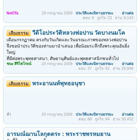
หนึ่ง
เคารพและยึดมั่นในพระปัญญาคุณ พระกรุณาธิคุณและพระบริสุทธิ
ผมจะอธิบายด้วยตัวอย่างง่ายๆนะครับ ซึ่งอัลเบิร์ต ไอสไตน์ พูดถึง
คุณ แม้ว่าท่านจะเสียพระพุทธมารดาตั้งแต่ประสูติได้ 7 วัน ท่าน
เรื่องพลังงานดังนี้ครับ
คงจะมีความรู้สึกเกี่ยวกับแม่ไม่ต่างจากบุคคลอื่น
NoOTa
29 กรกฎาคม 2009
ประวัติและนิทานธรรมะ
อ่านต่อ
ตอบ: 6
ถูกใจ: 23
อ่าน: 9,143
สังเกตได้จากคำสอนในพุทธศาสนาที่เกี่ยวกับแม่ทั่วๆ ไปที่จะยกขึ้นมา
1.วัตถุ ใดมีขนาดเล็กมากไปถึงขนาดของอะตอม เรียกวัตถุนั้นว่า
ก่อนที่จะกล่าวถึงแม่ "แม่" ของข้าพเจ้าคนเดียว
พลังงาน เช่นถ้าเราสามารถย่อตัวเราให้เล็กลงไปถึงขนาดอะตอม ตัว
พระพุทธองค์ทรงแสดงพระธรรมเทศนาเกี่ยวกับแม่ไว้หลายครั้ง บ้าง
วีดิโอประวัติหลวงพ่อปาน วัดบางนมโค
เสียงธรรม
เราก็จะถูกเป็นพลังงานเช่นกันครับ...
ก็เอ่ยถึงพ่อแม่ควบกันไป บ้างก็เอ่ยเฉพาะแม่โดดๆ เช่นในโสณนนท
เดือนกรกฏาคม ตรงกับวันเกิดและวันมรณะภาพของหลวงพ่อปาน
ชาตกมีคาถาที่กล่าวไว้ว่า
จึงขอนำประวัติของท่านมานำเสนอ เพื่อน้อมระลึกถึงพระคุณอันยิ่ง
ใหญ่
สุหทา มาตา มารดาเป็นผู้ใจดี
ที่มีต่อพระพุทธศาสนา, ศิษยานุศิษย์และพุทธศาสนิกชนทั่วไป
ชยนฺตี มาตา มารดาเป็นผู้ให้เกิด
ชนะ สิริไพโรจน์
24 กรกฎาคม 2009
ประวัติและนิทานธรรมะ
อ่านต่อ
ตอบ: 37
ถูกใจ: 62
อ่าน: 26,948
โปเสนฺตี มาตา มารดาเป็นผู้เลี้ยงดู
ประวัติหลวงพ่อปาน วัดบางนมโค บูรพาจารย์หลวงพ่อฤาษี วัดท่าซุง
โคเปนฺตี มาตา มารดาเป็นผู้คุ้มครองรักษา
- PaLungJit.com
วิหญฺญนฺติ มาตา มารดาเป็นผู้เดือดร้อนเป็นห่วงเป็นใย
พระอานนท์พุทธอนุชา
เสียงธรรม
อนุกมฺปกา...
ล้ำ
20 กรกฎาคม 2009
ประวัติและนิทานธรรมะ
อ่านต่อ
ตอบ: 88
ถูกใจ: 94
อ่าน: 50,432
อารมณ์ฌานโลกุตตระ : พระราชพรหมยาน