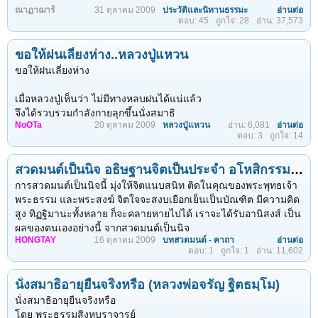
หลายหัว แบบนี้มันไม่ถูก ลูกที่นั่งฟังทั้งหมดจะสงสัยไหมว่า ถ้าสมมติ
ณาฏาฌาร์
31 ตุลาคม 2009
ประวัติและนิทานธรรมะ
อ่านต่อ
ด้วยรักบันดาล นิทานสีขาว ทั้ง ๔ เล่ม
ตอบ: 45
ถูกใจ: 28
อ่าน: 37,573
ว่าพระยานาคท่านนั้นไม่มาแผ่พังพานให้พระพุทธเจ้า ฝนตกลงมา
พระพุทธเจ้าจะเปียกไหม อันนี้เราต้องไปคิดว่า พระโมคคัลลาน์ เวลา
ของ ดร.อาจอง ชุมสาย ณ อยุธยา
ไม่ต้องการให้ฝนเปียก ท่านจะเปียกไหม มันก็ไม่เปียก ไม่ต้องการให้
ขอให้ฝนเลี่ยงห่าง..หลวงปู่แหวน
คุณสุพัตรา แซ่ลิ่ม รวบรวม/เรียบเรียง
แดดถูกตัวท่าน แดดก็ไม่ถูก
(เสียงอ่านโดย ณาฏาฌาร์ เกสรดอกจาน)
ขอให้ฝนเลี่ยงห่าง
ตอนนี้เราก็มาดูพระพุทธเจ้า พระพุทธเจ้าเป็นครูของพระโมคคัลลาน์
เมื่อหลวงปู่เห็นว่า ไม่มีทางหลบฝนได้แน่แล้ว
ในเมื่อลูกศิษย์ทำได้อาจารย์จะทำได้ไหม เพราะวิชาทั้งหลายเหล่านั้น
จึงได้รวบรวมกำลังกายลุกขึ้นนั่งสมาธิ
ไปจากอาจารย์ เป็นอันว่าเป็นความดีของพระยานาคที่ท่าน
NoOTa
20 ตุลาคม 2009
หลวงปู่แหวน
อ่าน: 6,081
อ่านต่อ
ตั้งสัจจาธิษฐานอ้างเอาคุณพระพุทธ พระธรรม พระสงฆ์
ตอบ: 3
ถูกใจ: 14
สงเคราะห์ แต่บังเอิญถ้าพระยานาคท่านไม่สงเคราะห์...
อ้างถึงบุญบารมีที่ได้บำเพ็ญตนด้วยดีมา ตั้งแต่บวชว่า
สวดมนต์เป็นนิจ อธิษฐานจิตเป็นประจำ อโหสิกรรมก่อนค่อยแผ่เมตตา
" ข้าพเจ้าบวชอุทิศตนต่อพระพุทธ ต่อพระธรรม ต่อพระสงฆ์
วันนี้ ข้าพเจ้าเดินทางมาเพื่อ จะไปลำปาง เกิดอาการไข้
การสวดมนต์เป็นนิจนี้ มุ่งให้จิตแนบสนิท ติดในคุณของพระพุทธเจ้า
หมดกำลังที่จะไปข้างหน้า ถ้าบุญบารมีของข้าพเจ้ามีอยู่
พระธรรม และพระสงฆ์ จิตใจจะสงบเยือกเย็นเป็นบัณฑิต มีความคิด
พอที่จะได้ บำเพ็ญพรหมจรรย์เืพื่อทำที่สุดแห่งทุกข์แล้ว
สูง ทิฏฐิมานะทั้งหลาย ก็จะคลายหายไปได้ เราจะได้รับอานิสงส์ เป็น
ขอฝนอย่าได้ตกลงมาตรงที่ข้าพเจ้าอยู่นี้เลย"
ผลของตนเองอย่างนี้ จากสวดมนต์เป็นนิจ
แล้วหลวงปู่ก็แผ่เมตตาต่อเทพารักษ์ สิ่งที่เจ้าที่ทางอธิษฐาน
HONGTAY
16 ตุลาคม 2009
บทสวดมนต์ - คาถา
อ่านต่อ
ตอบ: 1
ถูกใจ: 1
อ่าน: 11,602
บอกกล่าวแก่เขาว่า
การอธิษฐานจิตเป็นประจำนั้น มุ่งหมายเพื่อแก้กรรมของผู้มีกรรม
จากการกระทำครั้งอดีต ที่เรารำลึกได้ และจะแก้กรรมในปัจจุบัน เพื่อ
นั่งสมาธิอายุยืนจริงหรือ (หลวงพ่อจรัญ ฐิตธมฺโม)
สู่อนาคต ก่อนที่จะมีเวรมีกรรม ก่อนอื่นใด เราทราบเราเข้าใจแล้ว
" ข้าแต่เทพารักษ์ ผู้ศักดิ์สิทธิ์ เจ้าที่เ้จ้าทาง ตลอดจนนาค ครุฑ
โปรดอโหสิกรรมแก่สัตว์ทั้งหลาย เราจะไม่ก่อเวรก่อกรรมก่อภัยพิบัติ
นั่งสมาธิอายุยืนจริงหรือ
ผู้มีอำนาจทั้งหลายก็ดี วันนี้ ข้าพเจ้าเดินทางมาจะไปลำปาง มาป่วยอ
ไม่มีเสนียดจัญไรติดตัวไปเรียกว่า เปล่า ปราศจากทุกข์ ถึงบรมสุข คือ
โดย พระธรรมสิงหบุราจารย์