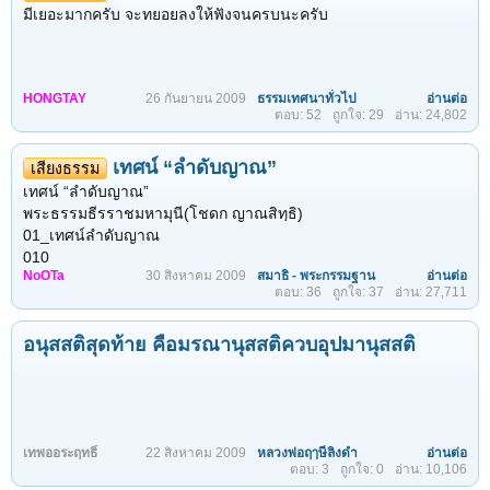
ของการทำสมาธิครั้งนี้...
คคตะ" ในสมัยพระพุทธเจ้าทรงพระนามว่า "พระปทุมมุตระ" เวลานั้น
มีเยอะมากครับ จะทยอยลงให้ฟังจนครบนะครับ
พระพุทธเจ้าของเรา เกิดเป็นคนจนอย่างยิ่ง เป็นทาสของคหบดี เวลา
นั้น...
HONGTAY
26 กันยายน 2009
ธรรมเทศนาทั่วไป
อ่านต่อ
ตอบ: 52
ถูกใจ: 29
อ่าน: 24,802
เทศน์ “ลำดับญาณ”
เสียงธรรม
เทศน์ “ลำดับญาณ”
พระธรรมธีรราชมหามุนี(โชดก ญาณสิทฺธิ)
01_เทศน์ลำดับญาณ
010
NoOTa
30 สิงหาคม 2009
สมาธิ - พระกรรมฐาน
อ่านต่อ
011
ตอบ: 36
ถูกใจ: 37
อ่าน: 27,711
012
013
อนุสสติสุดท้าย คือมรณานุสสติควบอุปมานุสสติ
014
015
016
เทพออระฤทธิ์
22 สิงหาคม 2009
หลวงพ่อฤๅษีลิงดำ
อ่านต่อ
ตอบ: 3
ถูกใจ: 0
อ่าน: 10,106