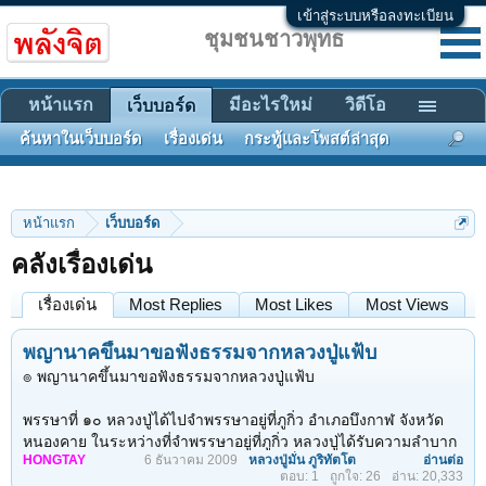
เข้าสู่ระบบหรือลงทะเบียน
ชุมชนชาวพุทธ
หน้าแรก
มีอะไรใหม่
วิดีโอ
เว็บบอร์ด
ค้นหาในเว็บบอร์ด
เรื่องเด่น
กระทู้และโพสต์ล่าสุด
หน้าแรก
เว็บบอร์ด
คลังเรื่องเด่น
เรื่องเด่น
Most Replies
Most Likes
Most Views
พญานาคขึ้นมาขอฟังธรรมจากหลวงปู่แฟ้บ
๏ พญานาคขึ้นมาขอฟังธรรมจากหลวงปู่แฟ้บ
พรรษาที่ ๑๐ หลวงปู่ได้ไปจำพรรษาอยู่ที่ภูกิ่ว อำเภอบึงกาฬ จังหวัด
หนองคาย ในระหว่างที่จำพรรษาอยู่ที่ภูกิ่ว หลวงปู่ได้รับความลำบาก
HONGTAY
6 ธันวาคม 2009
หลวงปู่มั่น ภูริทัตโต
อ่านต่อ
และขัดสนในเรื่องของอาหารมาก แต่การภาวนาขณะที่อยู่ที่นี่ หลวง
ตอบ: 1
ถูกใจ: 26
อ่าน: 20,333
ปู่ได้ปัญญาธรรมให้พิจารณาถึงความทุกข์ที่ทำให้ต้องวนเวียนอยู่ใน