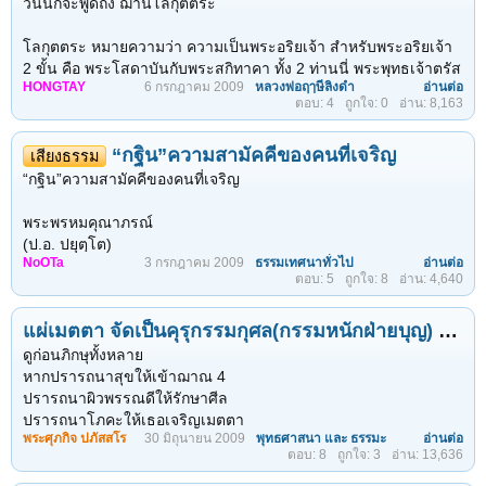
วันนี้ก็จะพูดถึง ฌานโลกุตตระ
โลกุตตระ หมายความว่า ความเป็นพระอริยเจ้า สำหรับพระอริยเจ้า
2 ขั้น คือ พระโสดาบันกับพระสกิทาคา ทั้ง 2 ท่านนี่ พระพุทธเจ้าตรัส
HONGTAY
6 กรกฎาคม 2009
หลวงพ่อฤๅษีลิงดำ
อ่านต่อ
ว่า
ตอบ: 4
ถูกใจ: 0
อ่าน: 8,163
เป็นผู้มีปัญญาเล็กน้อย แล้วก็มีสมาธิเล็กน้อย แต่เป็นผู้มั่นอยู่ในศีล
< ย้อนกลับ
1
←
446
447
448
449
450
451
ถัดไป >
เป็นผู้ทรงอธิศีล
“กฐิน”ความสามัคคีของคนที่เจริญ
เสียงธรรม
คำว่า อธิ นี่แปลว่า ยิ่ง หรือว่า ใหญ่ หรือว่าทับทรงอธิศีล ก็
“กฐิน”ความสามัคคีของคนที่เจริญ
หมายความว่า ทรงศีลอย่างยิ่ง ที่ยอมตัวตายดีกว่าศีลขาด หรือ
สำหรับพระโสดาบัน มีอะไรบ้าง
พระพรหมคุณาภรณ์
ถ้าว่ากันตาม สังโยชน์ ก็คือ
(ป.อ. ปยุตฺโต)
1. สักกายทิฏฐิ
NoOTa
3 กรกฎาคม 2009
ธรรมเทศนาทั่วไป
อ่านต่อ
นามเดิม ประยุทธ์ อารยางกูร เกิดเมื่อวันพฤหัสบดีที่ ๑๒ มกราคม
ตอบ: 5
ถูกใจ: 8
อ่าน: 4,640
2. วิจิกิจฉา
๒๔๘๑ ณ ตลาดศรีประจันต์ อ.ศรีประจันต์ จ.สุพรรณบุรี บรรพชา
3. สีลัพพตปรามาส
เป็นสามเณรเมื่ออายุ ๑๒ ปี ที่วัดบ้านกร่าง อ.ศรีประจันต์ และ
แผ่เมตตา จัดเป็นคุรุกรรมกุศล(กรรมหนักฝ่ายบุญ) หมั่นกระทำย่อมส่งผลเร็วให้ผลก่อน
อุปสมบทในพระบรมราชานุเคราะห์(นาคหลวง) ณ วัดพระ
พระสกิทาคามี ก็มีเท่ากัน สำหรับปัญญาในด้านสักกายทิฏฐิ เห็นไม่ลึก
ศรีรัตนศาสดาราม เมื่อวันที่ ๒๔ ก.ค. ๒๕๐๔ สำเร็จการศึกษาชั้น
ดูก่อนภิกษุทั้งหลาย
ยังเห็นตื้น ๆ นั่นก็คือว่ามีความรู้สึกอยู่อย่างเดียวว่า การเกิดเป็นทุกข์
น.ธ.เอก ป.ธ.๙ (ขณะเป็นสามเณร) และพุทธศาสตร์บัณฑิต
หากปรารถนาสุขให้เข้าฌาณ 4
การทรงชีวิตอยู่นี่มันเป็นทุกข์ และในที่สุดชีวิตของเราก็จะต้องตาย
(เกียรตินิยมอันดับ ๑)
ปรารถนาผิวพรรณดีให้รักษาศีล
ท่านที่เป็นพระโสดาบัน ท่านไม่ลืมความตาย แต่ไม่ใช่ว่านึกถึงความ
ปรารถนาโภคะให้เธอเจริญเมตตา
ตายทุกลมหายใจเข้าออกอย่างที่พระพุทธเจ้าทรงตรัสถามพระอานนท์
ปัจจุบันเป็นเจ้าอาวาสวัดญาณเวศกวัน ต.บางกระทึก อ.สามพราน
พระศุภกิจ ปภัสสโร
30 มิถุนายน 2009
พุทธศาสนา และ ธรรมะ
อ่านต่อ
๑. ให้ทานกับสัตว์เดียรฉาน ๑๐๐ ครั้ง เท่ากับให้ทานกับมนุษย์ชั้นเลว
ตอบ: 8
ถูกใจ: 3
อ่าน: 13,636
ว่าอานันทะ ดูก่อนอานนท์ เธอนึกถึงความตายวันละกี่ครั้ง
จ.นครปฐม
ไม่มีคุณธรรม ๑ ครั้ง
พระอานนท์ก็ตอบว่า วันละประมาณ 7 ครั้ง พระพุทธเจ้าข้า
๒. ให้ทานแก่มนุษย์ชั้นเลว ๑๐๐ ครั้ง เท่ากับให้ทานแก่มนุษย์ที่รักษา