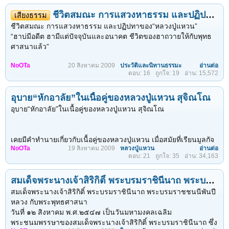
ชีวิตสมณะ การแสวงหาธรรม และปฏิปทาของ“หลวงปู่แหวน”
เสียงธรรม
ชีวิตสมณะ การแสวงหาธรรม และปฏิปทาของ“หลวงปู่แหวน”
“ฮาบ่มีอดีต ฮามีแต่ปัจจุบันและอนาคต ชีวิตของฮาถวายให้กับพุทธ
ศาสนาแล้ว”
NoOTa
20 สิงหาคม 2009
ประวัติและนิทานธรรมะ
อ่านต่อ
ตอบ: 16
ถูกใจ: 19
อ่าน: 15,572
อุบาย“หักอาลัย”ในเนื้อคู่ของหลวงปู่แหวน สุจิณโณ
อุบาย“หักอาลัย”ในเนื้อคู่ของหลวงปู่แหวน สุจิณโณ
เคยมีคำทำนายเกี่ยวกับเนื้อคู่ของหลวงปู่แหวน เมื่อสมัยที่เรียนมูลกัจ
NoOTa
19 สิงหาคม 2009
หลวงปู่แหวน
อ่านต่อ
จายน์ที่จังหวัดอุบลราชธานี
ตอบ: 21
ถูกใจ: 35
อ่าน: 34,163
ได้มีหมอดูทำนายว่าเนื้อคู่ของท่าน
จะมีรูปร่างสันทัด ผิวเนื้อขาวเหลือง ใบหน้ารูปใบโพธิ์ แต่ท่านก็ไม่ได้
สมเด็จพระนางเจ้าสิริกิติ์ พระบรมราชินีนาถ พระบรมราชชนนีพันปีหลวง กับพระพุทธศาสนา
สนใจอะไร
ด้วยชีวิตนี้ท่านได้อุทิศทั้งชีวิตเพื่อพระศาสนาแล้ว
สมเด็จพระนางเจ้าสิริกิติ์ พระบรมราชินีนาถ พระบรมราชชนนีพันปี
จึงขอกล่าวถึงข้อความตอนหนึ่งในหนังสืออนุสรณ์หลวงปู่แหวน
หลวง กับพระพุทธศาสนา
เกี่ยวกับในช่วงที่จิตของท่านนึกเห็นแต่หน้าของหญิงนางนั้น
วันที่ ๑๒ สิงหาคม พ.ศ.๒๕๔๗ เป็นวันมหามงคลเฉลิม
ที่สุดท่านก็ได้บังคับจิตของท่านให้หลุดออกจากห้วงนั้น
พระชนมพรรษาของสมเด็จพระนางเจ้าสิริกิติ์ พระบรมราชินีนาถ ซึ่ง