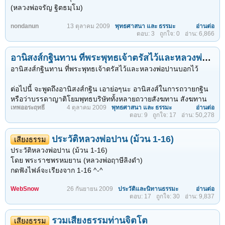
ยุ่กลางป่า
นิพพานได้ เราจะรู้ได้ว่ากรรมติดตามมา และเราจะแก้กรรมอย่างไร
(หลวงพ่อจรัญ ฐิตธมฺโม)
หมดกำลังที่จะไปข้างหน้า ขอให้ท่านทั้งหลาย อาศัยความเอ็นดู
ในเมื่อกรรม ตามมาทันถึงตัวเรา เราจะรู้ตัวได้อย่างไร เราจะแก้
ข้าพเจ้า
อย่างไร เพราะมันเป็นเรื่องที่แล้ว ๆ มา
nondanun
13 ตุลาคม 2009
พุทธศาสนา และ ธรรมะ
อ่านต่อ
จากหนังสือกฎแห่งกรรม เล่ม ๗
ตอบ: 3
ถูกใจ: 0
อ่าน: 6,866
ขอได้โปรดบันดาลด้วยอำนาจฤทธิ์ของตนๆ ให้ฝนซึ่งกำลังตกมานี้
ได้เว้นตรงที่ข้าพเจ้าอยู่ตรงนี้ ขอไห้เปลี่ยนทิศทางไปทางอื่น
การอโหสิกรรม หมายความว่า เราไม่โกรธ ไม่เกลียด เรามีเวรกรรม
การที่จะห้ามฝนไม่ให้ตกนั้นมิใช่ฐานะ
ต่อกันก็ให้อภัยกัน อโหสิกันเสีย อย่างที่ท่านมาอโหสิกรรม ณ บัดนี้ ให้
อานิสงส์กฐินทาน ที่พระพุทธเจ้าตรัสไว้และหลวงพ่อปานบอกไว้ (หลวงพ่อฤาษีลิงดำ)
ประโยชน์ของการนั่งสมาธิ การปฏิบัติวิปัสสนากรรมฐานมีมากมาย
แต่ขออย่าได้ตกลงมาตรงที่ข้าพเจ้าอยู่ ขอให้ผ่าน ไปทางอื่น "
อภัยซึ่งกันและกัน พอให้อภัยได้ ท่านก็แผ่เมตตาได้ ถ้าท่านมี อารมณ์
เป็นที่น่ายินดีว่าได้มีการศึกษาวิจัยที่น่าเชื่อถือได้ ลองพิจารณา
อานิสงส์กฐินทาน ที่พระพุทธเจ้าตรัสไว้และหลวงพ่อปานบอกไว้
ค้างอยู่ในใจ เสียสัจจะ ผูกใจโกรธ อิจฉาริษยา อาสวะไม่สิ้น ไหนเลย
บทความเรื่อง “ชีวิตก้าวหน้า” ของนิวตรอน ดังต่อไปนี้
เป็นที่น่าอัศจรรย์...
ล่ะท่านจะแผ่เมตตาออกได้...
ต่อไปนี้ จะพูดถึงอานิสงส์กฐิน เอาย่อๆนะ อานิสงส์ในการถวายกฐิน
พิสูจน์ได้แล้ว การทำสมาธิ ทำจิตใจให้ว่าง เป็นยาอายุวัฒนะ ทำให้
หรือว่าบรรดาญาติโยมพุทธบริษัททั้งหลายถวายสังฆทาน สังฆทาน
ยังคงดูหนุ่มสาว ชั่วแต่เพียงทำให้ได้วันละแค่ ๒๐ นาทีเท่านั้น
เทพออระฤทธิ์
4 ตุลาคม 2009
พุทธศาสนา และ ธรรมะ
อ่านต่อ
วันนี้เป็นสังฆทานของกฐิน การถวายสังฆทานทุกอย่างมีผลควบกับ
ตอบ: 9
ถูกใจ: 17
อ่าน: 50,278
กฐิน เพราะเป็นวันของกฐิน ความจริงการทอดกฐิน ไม่ใช่ประเพณี
รายงานการศึกษาอันน่าตื่นใจ เปิดเผยในวารสารเวชศาสตร์
นิยม เป็นพระวินัยที่พระพุทธเจ้าทรงบัญญัติไว้ว่า ผ้ากฐินทาน จะรับ
พฤติกรรม เล่มใหม่ กล่าวว่า ผู้ทำสมาธิจะมีปริมาณฮอร์โมนอายุยืน
ประวัติหลวงพ่อปาน (ม้วน 1-16)
ได้ก็ต่อเมื่อถึงวันแรม 1 ค่ำ เดือน 11 ถึงกลางเดือน 12 หลังจากนั้น
เสียงธรรม
ในร่างกาย มากเท่ากับผู้ที่หนุ่มสาวกว่าตั้ง ๕ - ๑๐ ปี พร้อมกับสอนว่า
จะทอดขนาดไหนก็ตาม จะไม่เป็นกฐิน ฉะนั้น กฐินมีเวลากาลจำกัด
ประวัติหลวงพ่อปาน (ม้วน 1-16)
เพียงแค่หาที่นั่งสมาธิตามมุมสงบ จะนั่งเก้าอี้หรือนั่งกับพื้นก็ได้ ปล่อย
ทีนี้ ว่าถึงอานิสงส์กฐิน อานิสงส์กฐินนี้ หลวงพ่อปาน วัดบางนมโค
โดย พระราชพรหมยาน (หลวงพ่อฤาษีลิงดำ)
ตัวตามสบาย นั่งหลังตั้งตรง แล้วทำจิตใจให้ว่างเท่านั้น
อ.เสนา จ.พระนครศรีอยุธยา ท่านเคยเทศน์ และก็เทศน์ตามบาลี
กดฟังไฟล์จะเรียงจาก 1-16 ^-^
ท่านพูดถึงอานิสงส์ให้ทราบ ฉะนั้น การถวายวันนี้ทั้งหมด เมื่อวานก็ดี
“การนั่งสมาธิทำให้เรารู้จักชีวิต มีขันติ และจิตใจสบาย” หมอเจย์
วันนี้ก็ดี จะเป็นเงินก็ตาม จะเป็นของก็ตาม ถือว่าทุกอย่าง เป็น
WebSnow
26 กันยายน 2009
ประวัติและนิทานธรรมะ
อ่านต่อ
ตอบ: 17
ถูกใจ: 30
อ่าน: 9,837
แกลเซอร์ ที่ศูนย์สาธารณสุข ที่เมืองแลงคาสเตอร์ รัฐแมสซาจูเส็ตต์
อานิสงส์กฐิน
กล่าวและบอกว่า “ความแก่ชรานี้ก็ไม่ใช่อะไรอื่น มันก็คือ
ต่อไปนี้ก็โปรดทราบ จะนำพระสูตรตามที่ท่านกล่าวไว้ในบาลีให้
ความเครียดที่ฝังสะสมอยู่มานานนั่นเอง” การศึกษาคุณประโยชน์
ทราบ ตามที่พระพุทธเจ้าทรงตรัสว่า ในสมัยพระองค์เกิดเป็น"มหาทุ
รวมเสียงธรรมท่านจิตโต
เสียงธรรม