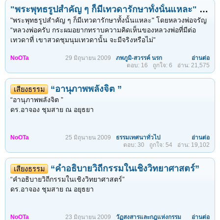
พระพุทธเจ้าตรัสว่า
ผลงานอันเลื่องชื่อที่ท่านมอบไว้เป็นมรดกแก่ชาวโลกคือ หนังสือ
"พระพุทธรูปสำคัญ ๆ ก็มีเทวดารักษาทั้งนั้นแหละ" โดยหลวงพ่อจรัญ
ศีลห้า ๑ ข้อ ๑ คน
ยังห่างมากอานนท์ ตถาคตนึกถึงความตายทุกลมหายใจเข้าออก...
"พุทธธรรม" และงานนิพนธ์อันทรงคุณค่าอีกไม่ต่ำกว่า ๓๕๐ เล่ม
๓. ให้ทานแก่มนุษย์มีศีล ๑ ข้อ ๑๐๐ คน เท่ากับให้ทานกับมนุษย์ที่
"พระพุทธรูปสำคัญ ๆ ก็มีเทวดารักษาทั้งนั้นแหละ" โดยหลวงพ่อจรัญ
พ.ศ. ๒๕๓๗ องค์การยูเนสโกได้น้อมถวายรางวัล การศึกษาเพื่อ
รักษาศีลห้า ๒ ข้อ ๑ คน
“หลวงพ่อครับ กระผมอยากทราบความคิดเห็นของหลวงพ่อที่มีต่อ
สันติภาพ แก่พระธรรมปิฎก (ป.อ. ปยุตฺโต) ซึ่งท่านเป็นคนไทยคนแรก
๔. ให้ทานกับมนุษย์มีศีลห้า ๒ ข้อ ๑๐๐ คน เท่ากับให้ทานกับมนุษย์
เทวดาที่ เขาสวดชุมนุมเทวดานั้น จะมีจริงหรือไม่”
และคนเอเชียคนที่ ๑๔ ที่ได้รับรางวัลอันทรงเกียรติยิ่งนี้
รักษาศีลห้า๓ ข้อ ๑ คน
๕. ให้ทานกับมนุษย์ที่มีศีลห้า ๓ ข้อ ๑๐๐ คน เท่ากับให้ทานกับมนุษย์ที่
NoOTa
29 มิถุนายน 2009
ภพภูมิ-สวรรค์ นรก
อ่านต่อ
หลวงพ่อจรัญท่านตอบในทันทีว่า “อาตมาเชื่อ ทำไมจึงเชื่อ อาตมาจะ
ตอบ: 16
ถูกใจ: 6
อ่าน: 21,575
รักษาศีลห้า ๔ ข้อ ๑ คน
เล่าให้ฟัง”
๖. ให้ทานกับมนุษย์ที่มีศีลห้า ๔ ข้อ ๑๐๐ คน เท่ากับให้ทานกับมนุษย์ที่
รักษาศีลห้า ๕ ข้อ ๑ คน
“อานุภาพพลังจิต ”
แต่เดิมนั้นอาตมาไม่เคยเชื่อเรื่องเทวดา เพราะอาตมาไม่เคยสัมผัสนี่
เสียงธรรม
๗. ให้ทานกับมนุษย์มีศีลห้า ๕ ข้อ ๑๐๐ คน เท่ากับให้ทานกับ พระ
แล้วอาตมาจะไปเชื่ออย่างไร ในเมื่อแม่ชีก้อนทอง ปานเณร อายุ ๘๗
“อานุภาพพลังจิต ”
โสดาบัน ๑ องค์
ปี มาบอกกับอาตมาว่า เทวดามาสอนสวดมนต์
ดร.อาจอง ชุมสาย ณ อยุธยา
๘. ให้ทานกับพระโสดาบัน ๑๐๐ องค์ เท่ากับให้ทานกับ พระสกทา
คามี ๑ องค์
แม่ชีมาเรียนกรรมฐาน อาตมาสอนให้เดินจงกรม ให้พิจารณาเห็น
๙. ให้ทานกับพระสกทาคามี ๑๐๐ องค์ เท่ากับให้ทานกับ พระอนาคามี
หนอ แต่แม่ชีเดินจงกรมแล้วไปคิดถึงเทวดา ไปเพ่งเทวดาเข้า เทวดา
NoOTa
25 มิถุนายน 2009
ธรรมเทศนาทั่วไป
อ่านต่อ
ตอบ: 30
ถูกใจ: 54
อ่าน: 19,102
๑ องค์
ก็มา แกก็เก็บเงียบไว้ แต่แล้วในที่สุดแกก็เก็บไม่ไหวต้องการให้มีใคร
๑๐. ให้ทานกับ พระอนาคามี ๑๐๐ องค์ เท่ากับถวายทานกับ พระ
สักคนได้รับรู้เอาไว้ แกจึงมาบอกอาตมาว่า
อรหันต์ขีณาสพ ๑ องค์
“คำอธิบายวิถีกรรมในเชิงวิทยาศาสตร์”
เสียงธรรม
๑๑. ถวายทานกับ พระอรหันต์ขีณาสพ ๑๐๐ องค์ เท่ากับถวายทานกับ
“หลวงพ่อ ดิฉันเห็นเทวดาเจ้าค่ะ มาสอนสวดมนต์ให้ด้วยเจ้าค่ะ”
“คำอธิบายวิถีกรรมในเชิงวิทยาศาสตร์”
พระปัจเจกพุทธเจ้า ๑...
ดร.อาจอง ชุมสาย ณ อยุธยา
“เทวดาที่ไหนกับแม่ชีเอ๊ย อาตมาไม่เชื่อหรอก”
แต่แม่ชีก็ว่าไม่ได้โกหก อาตมาถามว่า “เทวดามาตอนไหนเล่า” แม่ชี
บอกว่า
NoOTa
23 มิถุนายน 2009
วัฏสงสารและกฎแห่งกรรม
อ่านต่อ