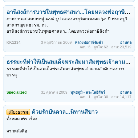
วัฏฏะสงสารนี้มากมาย และมีอยู่คืนหนึ่งขณะกำลังภาวนาอยู่
อานิสงส์การบวชในพุทธศาสนา...โดยหลวงพ่อฤาษีลิงดำ
พญานาค ๓ ตัวมากราบนมัสการและสนทนาธรรมกับหลวงปู่ตลอด
คืน หลวงปู่ได้บอกถึงลักษณะของพญานาคที่ได้เห็นไว้ว่า มีลักษณะ
ภาพงานอุปสมบทหมู่ ๑๐๘ รูป ฉลองอายุวัฒนมงคล ๖๐ ปี พระครูวิ
คล้ายงูจงอาง แต่มีขนาดตัวยาวและใหญ่มาก ประมาณต้นมะพร้าว
ลาศกาญจนธรรม, ดร.
มีเกล็ดคล้ายแก้วสีฟ้าใส มีสีสวยงามมาก
อานิสงส์การบวชในพุทธศาสนา...โดยหลวงพ่อฤาษีลิงดำ
ในพรรษานั้น มีโยมจากบ้านโพนไคและบ้านจาร อำเภอบ้านม่วง ได้
KK1234
3 พฤศจิกายน 2009
หลวงพ่อฤๅษีลิงดำ
อ่านต่อ
อานิสงส์การบวช ต่อแต่นี้ไป จะนำเอาพระธรรมคำสั่งสอนขององค์
ตอบ: 6
ถูกใจ: 62
อ่าน: 23,519
ตามไปนิมนต์ให้กลับมาวัดป่าดงหวาย ดังนั้นเมื่อออกพรรษาแล้วจึง
สมเด็จพระประทีปแก้วบรมศาสดาสัมมาสัมพุทธ เจ้า ว่าด้วยเรื่อง
กลับมาที่วัดป่าดงหวาย
อานิสงส์การบรรพชา มาคุยกับบรรดาท่านพุทธบริษัท ความมีว่า
รูปปั้นพญานาค หน้าโรงแรมบ้านกะรนบุรี รีสอร์ท หาดกะรน
ธรรมะที่ทำให้เป็นสมเด็จพระสัมมาสัมพุทธเจ้าตามลำดับของการบรรลุ
จ.ภูเก็ต
องค์สมเด็จพระทรงสวัสดิโสภาคย์เมื่อทรงพระชนม์อยู่ องค์สมเด็จ
ธรรมะที่ทำให้เป็นสมเด็จพระสัมมาสัมพุทธเจ้าตามลำดับของการ
พรรษาที่ ๑๑ จนถึงปัจจุบัน การก่อสร้างศาลาของวัดป่าดงหวายยังไม่
พระบรมปรารถเรื่องการอุปสมบทบรรพชาในพระพุทธศาสนา องค์
บรรลุ
สำเร็จ เมื่อหลวงปู่กลับมาที่วัดป่าดงหวายในครั้งนี้ หลวงปู่ได้ดำเนิน
สมเด็จพระบรมศาสดาตรัสว่า การอุปสมบทบรรพชานี้มีอานิสงส์
การก่อสร้างศาลาต่อจนแล้วเสร็จ และสร้างกุฏิเพิ่มขึ้นอีกหลายหลัง
พิเศษ อานิสงส์ อย่างอื่น มีการสร้างวิหารทานก็ดี การถวายสังฆทาน
แต่การปฏิบัติภาวนาของหลวงปู่ก็ไม่ได้ย่อหย่อนลงเลย...
ก็ดี ทอดกฐินผ้าป่าก็ดี จัดว่าเป็นอานิสงส์สำคัญ แต่อานิสงส์นี้นั้น
Specialized
31 ตุลาคม 2009
พุทธภูมิ - พระโพธิสัตว์
อ่านต่อ
ตอบ: 1
ถูกใจ: 30
อ่าน: 14,117
บุคคลที่จะพึ่งได้ต้องโมทนาก่อน หมายความว่า ถ้าบุตรธิดาของตน
วันที่พระพุทธเจ้า ทรงบรรลุอภิเษกสัมมาสัมโพธิญาณ ตอนนั้นก็มี
บำเพ็ญกุศล บิดามารดาไม่โมทนาย่อมไม่ได้ แต่ว่าการอุปสมบม
เรื่องอัศจรรย์ตอนที่พระพุทธเจ้าประทับตัดสินพระทัย ว่าจะต้องการ
บรรพชานี้แปลกกว่านั้น องค์สมเด็จพระทรงธรรม์บรมศาสดาสัมมา
ด้วยรักบันดาล...นิทานสีขาว
บรรลุอภิเษกสัมมาสัมโพธิญาณที่นี่ เป็นวันกลางเดือนหก เป็นฤดูฝน
เสียงธรรม
สัมพุทธเจ้าทรงแสดงไว้ว่า สมมุติว่า บุตรชายของท่านผู้ใดออกจาก
มาวันหนึ่งมีคนบอกว่ามีฝนตกลงมา พระยานาคมาขดตัวเป็นแท่น
ทั้งหมด ๙๗ เรื่อง
ครรภ์มารดาวันนั้น บิดามารดาก็จากกัน ลูกกับพ่อ ลูกกับแม่ย่อมไม่รู้
แล้วก็แผ่พังพานป้องกันฝนไม่ให้ถูกองค์สมเด็จพระทศพล คนเกิดวัน
จักกัน เวลาที่บรรพชานั้น บิดามารดาก็ไม่ทราบ แต่ทว่า ถึงอย่างก็ดี
เสาร์จึงทำพระนาคปรก แต่รู้สึกนาคจะมีหัวมากไปสักหน่อย เนื้อ
จากหนังสือ
องค์สมเด็จพระชินศรีตรัสว่า...
แท้จริง ๆ นาคมีหัวเดียวแผ่พังพานออกไม่ใช่แผ่ให้หัวงอกออกมาตั้ง