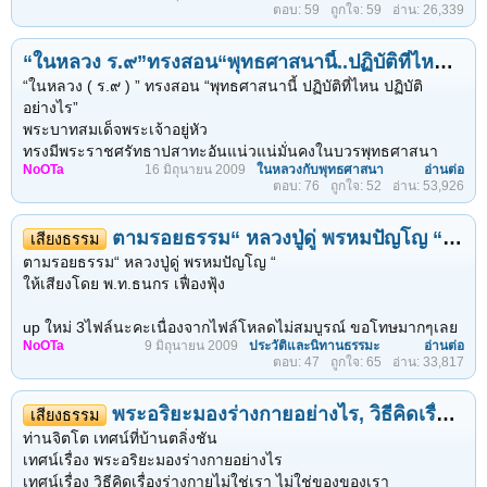
ตอบ: 59
ถูกใจ: 59
อ่าน: 26,339
“พอดิฉันได้ยินนาฬิกาตี ๑๒ เป็นเวลาเที่ยงคืนเทวดาก็ปรากฏให้ดิฉัน
เห็นไม่ได้มาเ ปล่านะคะ มาสอนให้ดิฉันสวดมนต์บทเมตตาใหญ่
“ในหลวง ร.๙”ทรงสอน“พุทธศาสนานี้..ปฏิบัติที่ไหน..ปฏิบัติอย่างไร”
ดิฉันจึงสวดได้”
“ในหลวง ( ร.๙ ) ” ทรงสอน “พุทธศาสนานี้ ปฏิบัติที่ไหน ปฏิบัติ
อาตมาก็บอกให้แม่ชีไปถามเทวดาว่าอยู่ที่ไหน...
อย่างไร”
พระบาทสมเด็จพระเจ้าอยู่หัว
ทรงมีพระราชศรัทธาปสาทะอันแน่วแน่มั่นคงในบวรพุทธศาสนา
NoOTa
16 มิถุนายน 2009
ในหลวงกับพุทธศาสนา
อ่านต่อ
โดยได้เสด็จออกทรงพระผนวช
ตอบ: 76
ถูกใจ: 52
อ่าน: 53,926
ระหว่างวันที่ 22 ตุลาคม-5 พฤศจิกายน พ.ศ.2499
ในระหว่างนั้นได้ทรง ศึกษาและปฏิบัติตามพระธรรมวินัย
ตามรอยธรรม“ หลวงปู่ดู่ พรหมปัญโญ “( MP3 )
อย่างเคร่งครัด ดังที่สมเด็จพระญาณสังวร สมเด็จพระสังฆราช
เสียงธรรม
สกลมหาสังฆปริณายก ได้ทรงเล่าถึงพระราชจริยวัตร
ตามรอยธรรม“ หลวงปู่ดู่ พรหมปัญโญ “
ของพระบาทสมเด็จพระเจ้าอยู่หัวขณะทรงพระผนวชว่า
ให้เสียงโดย พ.ท.ธนกร เฟื่องฟุ้ง
ภาพนี้ปลื้มพระองค์ท่านที่สุด ^_^
up ใหม่ 3ไฟล์นะคะเนื่องจากไฟล์โหลดไม่สมบูรณ์ ขอโทษมากๆเลย
NoOTa
9 มิถุนายน 2009
ประวัติและนิทานธรรมะ
อ่านต่อ
ลืมดู รีบด้วยอ่ะตอนนั้น
ตอบ: 47
ถูกใจ: 65
อ่าน: 33,817
mp3_095_1.mp3 ~>ประวัติหลวงปู่ดู่
“...พระภิกษุพระบาทสมเด็จพระเจ้าอยู่หัว
mp3_095_2.mp3 ~>ตามรอยธรรมหลวงปู่ดู่ ๑
จะได้ทรงพระผนวชตามราชประเพณีเพียงอย่างเดียวเท่านั้นหามิได้
พระอริยะมองร่างกายอย่างไร, วิธีคิดเรื่องร่างกายไม่ใช่เรา ไม่ใช่ของของเรา
mp3_095_3.mp3 ~>ตามรอยธรรมหลวงปู่ดู่ ๒ (upให้ใหม่แล้ว)
เสียงธรรม
แต่ทรงพระผนวชด้วยพระราชศรัทธา
mp3_095_4.mp3 ~>ตามรอยธรรมหลวงปู่ดู่ ๓
ท่านจิตโต เทศน์ที่บ้านตลิ่งชัน
ที่ตั้งมั่นในพระพุทธศาสนาอย่างแท้จริง
mp3_095_5.mp3 ~>ตามรอยธรรมหลวงปู่ดู่ ๔ (upให้ใหม่แล้ว)
เทศน์เรื่อง พระอริยะมองร่างกายอย่างไร
มิได้เป็นบุคคลจำพวกที่เรียกว่า “หัวใหม่” ไม่เห็นศาสนาเป็นสำคัญ
mp3_095_6.mp3 ~>ตามรอยธรรมหลวงปู่ดู่ ๕ (upให้ใหม่แล้ว)
เทศน์เรื่อง วิธีคิดเรื่องร่างกายไม่ใช่เรา ไม่ใช่ของของเรา