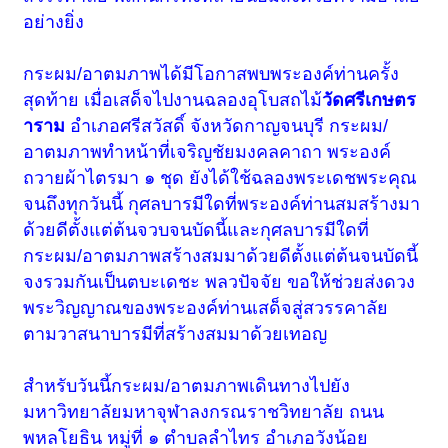
อย่างยิ่ง
กระผม/อาตมภาพได้มีโอกาสพบพระองค์ท่านครั้ง
สุดท้าย เมื่อเสด็จไปงานฉลองอุโบสถไม้
วัดศรีเกษตร
าราม
อำเภอศรีสวัสดิ์ จังหวัดกาญจนบุรี กระผม/
อาตมภาพทำหน้าที่เจริญชัยมงคลคาถา พระองค์
ถวายผ้าไตรมา ๑ ชุด ยังได้ใช้ฉลองพระเดชพระคุณ
จนถึงทุกวันนี้ กุศลบารมีใดที่พระองค์ท่านสมสร้างมา
ด้วยดีตั้งแต่ต้นจวบจนบัดนี้และกุศลบารมีใดที่
กระผม/อาตมภาพสร้างสมมาด้วยดีตั้งแต่ต้นจนบัดนี้
จงรวมกันเป็นตบะเดชะ พลวปัจจัย ขอให้ช่วยส่งดวง
พระวิญญาณของพระองค์ท่านเสด็จสู่สวรรคาลัย
ตามวาสนาบารมีที่สร้างสมมาด้วยเทอญ
สำหรับวันนี้กระผม/อาตมภาพเดินทางไปยัง
มหาวิทยาลัยมหาจุฬาลงกรณราชวิทยาลัย ถนน
พหลโยธิน หมู่ที่ ๑ ตำบลลำไทร อำเภอวังน้อย