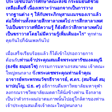
ประโยชน์ในการศึกษาคณะสงฆ์ กระผมยินดีช่วย
เหลือเต็มที่ เนื่องเพราะว่านอกจากเป็นการวาง
รากฐานต่าง ๆ ให้กับพระภิกษุสามเณรของเราแล้ว
ต่อให้ท่านทั้งหลายสึกหาลาเพศไป การสึกหาลาเพศ
ไปเป็นฆราวาสที่มีความรู้ ก็ยังดีกว่าสึกหาลาเพศไป
เป็นฆราวาสโดยไม่มีความรู้เพิ่มเติมอะไร"
ทุกท่าน
คุยกันไปก็ฉันเพลกันไป
เมื่อเสร็จเรียบร้อยแล้ว ก็ได้เข้าไปรอถวายการ
ต้อนรับ
ท่านเจ้าประคุณสมเด็จพระมหารัชมงคลมุนี
(ธงชัย ธมฺมธโช)
กรรมการมหาเถรสมาคม เจ้าคณะ
ใหญ่หนกลาง ซึ่ง
พระเดชพระคุณท่านเจ้าคุณ
อาจารย์พระพรหมวัชรธีราจารย์, ศ.ดร. (สมจินต์ สมฺ
มาปญฺโญ, ป.ธ. ๙)
อธิการบดีมหาวิทยาลัยมหาจุฬา
ลงกรณราชวิทยาลัยเมตตาให้นั่งข้างท่าน จึงกลาย
เป็นว่าตัวกระผม/อาตมภาพนั้นไปอยู่ใกล้ตาของท่าน
เจ้าประคุณสมเด็จเจ้าคณะใหญ่หนกลาง