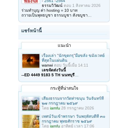
- 2561 -2564
ธรรมวิวัฒน์
ตอบ
1 สิงหาคม 2026
ร่วมทำบุญ ค่า hosting = 10 บาท
ถวายเป็นพุทธบูชา ธรรมบูชา สังฆบูชา…
แชร์หน้านี้
แนะนำ
เรื่องเล่า "นักขุดกรุ"มือขลัง ขมังเวทย์
ที่สุดในแผ่นดิน
wanwi
ตอบ
วันนี้เมื่อ 14:11
เลขจัดส่งวันนี้
--ED 4449 9183 5 TH นนทบุรี
…
กระทู้ที่น่าสนใจ
เสียงธรรมจากวัดท่าขนุน วันจันทร์ที่
๒๗ กรกฎาคม ๒๕๖๙
โดย
iamfu
28 กรกฎาคม 2026
เทศน์วันเข้าพรรษา วันพฤหัสบดีที่ ๓๐
กรกฎาคม พุทธศักราช ๒๕๖๙
โดย
iamfu
อาทิตย์ เวลา 17:06