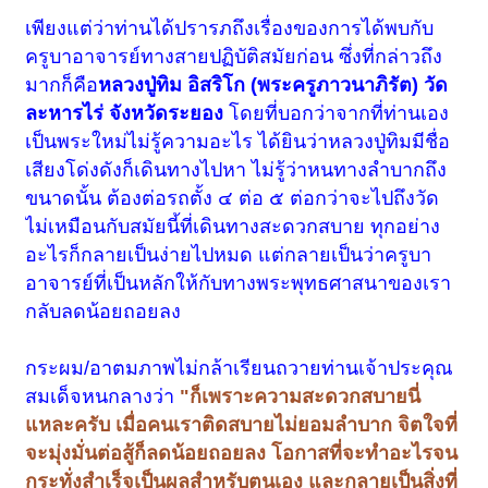
เพียงแต่ว่าท่านได้ปรารภถึงเรื่องของการได้พบกับ
ครูบาอาจารย์ทางสายปฏิบัติสมัยก่อน ซึ่งที่กล่าวถึง
มากก็คือ
หลวงปู่ทิม อิสริโก (พระครูภาวนาภิรัต) วัด
ละหารไร่ จังหวัดระยอง
โดยที่บอกว่าจากที่ท่านเอง
เป็นพระใหม่ไม่รู้ความอะไร ได้ยินว่าหลวงปู่ทิมมีชื่อ
เสียงโด่งดังก็เดินทางไปหา ไม่รู้ว่าหนทางลำบากถึง
ขนาดนั้น ต้องต่อรถตั้ง ๔ ต่อ ๕ ต่อกว่าจะไปถึงวัด
ไม่เหมือนกับสมัยนี้ที่เดินทางสะดวกสบาย ทุกอย่าง
อะไรก็กลายเป็นง่ายไปหมด แต่กลายเป็นว่าครูบา
อาจารย์ที่เป็นหลักให้กับทางพระพุทธศาสนาของเรา
กลับลดน้อยถอยลง
กระผม/อาตมภาพไม่กล้าเรียนถวายท่านเจ้าประคุณ
สมเด็จหนกลางว่า
"ก็เพราะความสะดวกสบายนี่
แหละครับ เมื่อคนเราติดสบายไม่ยอมลำบาก จิตใจที่
จะมุ่งมั่นต่อสู้ก็ลดน้อยถอยลง โอกาสที่จะทำอะไรจน
กระทั่งสำเร็จเป็นผลสำหรับตนเอง และกลายเป็นสิ่งที่