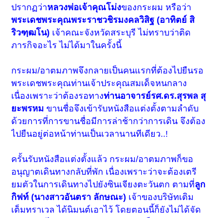
ปรากฏว่า
หลวงพ่อเจ้าคุณโม่ง
ของกระผม หรือว่า
พระเดชพระคุณพระราชวชิรมงคลวิสิฐ (อาทิตย์ สิ
ริวฑฺฒโน)
เจ้าคณะจังหวัดสระบุรี ไม่ทราบว่าติด
ภารกิจอะไร ไม่ได้มาในครั้งนี้
กระผม/อาตมภาพจึงกลายเป็นคนแรกที่ต้องไปยืนรอ
พระเดชพระคุณท่านเจ้าประคุณสมเด็จหนกลาง
เนื่องเพราะว่าต้องรอทาง
ท่านอาจารย์รศ.ดร.สุรพล สุ
ยะพรหม
ขานชื่อจึงเข้ารับหนังสือแต่งตั้งตามลำดับ
ด้วยการที่การขานชื่อมีการล่าช้ากว่าการเดิน จึงต้อง
ไปยืนอยู่ต่อหน้าท่านเป็นเวลานานทีเดียว..!
ครั้นรับหนังสือแต่งตั้งแล้ว กระผม/อาตมภาพก็ขอ
อนุญาตเดินทางกลับที่พัก เนื่องเพราะว่าจะต้องเตรี
ยมตัวในการเดินทางไปยังซินเจียงตะวันตก ตามที่
ลูก
กิฟท์ (นางสาวอันตรา ลักษณะ)
เจ้าของบริษัทเติม
เต็มทราเวล ได้นิมนต์เอาไว้ โดยตอนนี้ก็ยังไม่ได้จัด