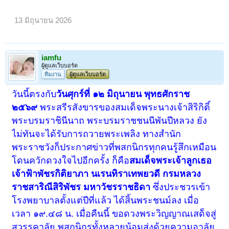
13 มิถุนายน 2026
iamfu
ผู้ดูแลเว็บบอร์ด
ทีมงาน
ผู้ดูแลเว็บบอร์ด
วันนี้ตรงกับ
วันศุกร์ที่ ๑๒ มิถุนายน พุทธศักราช
๒๕๖๙
พระสรีรสังขารของสมเด็จพระนางเจ้าสิริกิติ์
พระบรมราชินีนาถ พระบรมราชชนนีพันปีหลวง ยัง
ไม่ทันจะได้รับการถวายพระเพลิง ทางสำนัก
พระราชวังก็ประกาศข่าวที่พสกนิกรทุกคนรู้สึกเหมือน
โดนควักดวงใจไปอีกครั้ง ก็คือ
สมเด็จพระเจ้าลูกเธอ
เจ้าฟ้าพัชรกิติยาภา นเรนทิราเทพยวดี กรมหลวง
ราชสาริณีสิริพัชร มหาวัชรราชธิดา
ซึ่งประชวรเข้า
โรงพยาบาลตั้งแต่ปีที่แล้ว ได้สิ้นพระชนม์ลง เมื่อ
เวลา ๑๙.๔๘ น. เมื่อคืนนี้ ขอดวงพระวิญญาณเสด็จสู่
สวรรคาลัย พสกนิกรทั้งหลายน้อมส่งด้วยความอาลัย