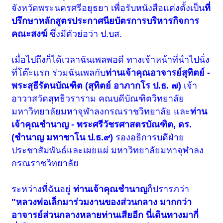
จังหวัดพระนครศรีอยุธยา เพื่อรับหนังสือแต่งตั้งเป็น
ที่
ปรึกษาหลักสูตรประกาศนียบัตรการบริหารกิจการ
คณะสงฆ์
ซึ่งมีตัวย่อว่า ป.บส.
เมื่อไปถึงก็ได้เวลาฉันเพลพอดี ทางเจ้าหน้าที่นำไปนั่ง
ที่โต๊ะแรก ร่วมฉันเพลกับ
ท่านเจ้าคุณอาจารย์สุทิตย์ -
พระสุธีรัตนบัณฑิต (สุทิตย์ อาภากโร ป.ธ. ๗)
เจ้า
อาวาสวัดสุทธิวราราม คณบดีบัณฑิตวิทยาลัย
มหาวิทยาลัยมหาจุฬาลงกรณราชวิทยาลัย และ
ท่าน
เจ้าคุณชำนาญ - พระศรีวัชรศาสตรบัณฑิต, ดร.
(ชำนาญ มหาชาโน ป.ธ.๙)
รองอธิการบดีฝ่าย
ประชาสัมพันธ์และเผยแผ่ มหาวิทยาลัยมหาจุฬาลง
กรณราชวิทยาลัย
ระหว่างที่ฉันอยู่
ท่านเจ้าคุณชำนาญ
ก็ปรารภว่า
"หลวงพ่อเล็กมาร่วมงานของส่วนกลาง มากกว่า
อาจารย์ส่วนกลางหลายท่านเสียอีก นี่เดินทางมากี่