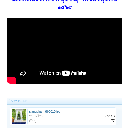
๒๕๖๙
ไฟล์ที่แนบมา:
siangdham 690613.jpg
ขนาดไฟล์:
272 KB
เปิดดู:
77