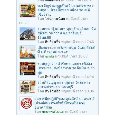
โดย
Maewfah
พฤหัสบดี เวลา 00:13
ขอเชิญร่วมบุญเป็นเจ้าภาพถวายพระ
อุปคุต 9 นิ้ว เนื้อทองเหลือง วัดปงค์
เชียงราย
โดย
ไข่หวานน้อย
พฤหัสบดี เวลา
08:23
ร่วมทอดกฐินสมทบทุนสร้างอุโบสถ วัด
สุพีรอนวนาราม จ.ปราจีนบุรี
15พย.69
โดย
ศิษย์รุ่นจิ๋ว
พฤหัสบดี เวลา 17:45
เสียงธรรมจากวัดท่าขนุน วันพฤหัสบดี
ที่ ๖ สิงหาคม ๒๕๖๙
โดย
iamfu
พฤหัสบดี เวลา 18:06
ร่วมบุญถวายค่ารักษาและยา เพื่อสง
เคราะพระสงฆ์อาพาธ วัดต้นปัน จ.ลํา
พูน
โดย
ศิษย์รุ่นจิ๋ว
พฤหัสบดี เวลา 14:14
ร่วมทําบุญบูรณะกุฏิพระ วัดละหาร
อ.บางบัวทอง จ.นนทบุรี
โดย
ศิษย์รุ่นจิ๋ว
พฤหัสบดี เวลา 10:36
ผลการฝึกปฎิบัติของ คุณนัทลียา ดรอดส์
(ม่วงอ่อน) ทรงกำลังใจระดับ พระ
อนาคามีผล
โดย
ยะธาพุทโมนะ
พฤหัสบดี เวลา