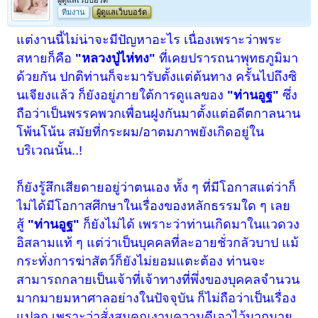
ผู้ดูแลเว็บบอร์ด
ทีมงาน
ผู้ดูแลเว็บบอร์ด
แต่งานนี้ไม่น่าจะมีปัญหาอะไร เนื่องเพราะว่าพระ
สหายก็คือ
"หลวงปู่ไห่ทง"
ที่เคยปรารถนาพุทธภูมิมา
ด้วยกัน ปกติท่านก็จะมารับตั้งแต่ต้นทาง ครั้นไปถึงซิ
นเจียงแล้ว ก็ยังอยู่ภายใต้การดูแลของ
"ท่านอูฐ"
ซึ่ง
ถือว่าเป็นพรรคพวกเพื่อนฝูงกันมาตั้งแต่อดีตกาลนาน
โพ้นโน้น สมัยที่กระผม/อาตมภาพยังเกิดอยู่ใน
บริเวณนั้น..!
ก็ยังรู้สึกเสียดายอยู่ว่าตนเอง ทั้ง ๆ ที่มีโอกาสแต่ว่าก็
ไม่ได้มีโอกาสศึกษาในเรื่องของหลักธรรมใด ๆ เลย
สู้
"ท่านอูฐ"
ก็ยังไม่ได้ เพราะว่าท่านเกิดมาในแวดวง
อิสลามแท้ ๆ แต่ว่าเป็นบุคคลที่ละอายชั่วกลัวบาป แม้
กระทั่งการฆ่าสัตว์ก็ยังไม่ยอมแตะต้อง ท่านจะ
สามารถกลายเป็นเจ้าที่เจ้าทางที่พึ่งของบุคคลจำนวน
มากมายมหาศาลอย่างในปัจจุบัน ก็ไม่ถือว่าเป็นเรื่อง
แปลก เพราะว่าสั่งสมคุณงามความดีเอาไว้มากมาย