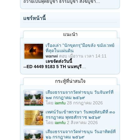
ถวายเป็นพุทธบูชา ธรรมบูชา สังฆบูชา…
แชร์หน้านี้
แนะนำ
เรื่องเล่า "นักขุดกรุ"มือขลัง ขมังเวทย์
ที่สุดในแผ่นดิน
wanwi
ตอบ
เมื่อวาน เวลา 14:11
เลขจัดส่งวันนี้
--ED 4449 9183 5 TH นนทบุรี
…
กระทู้ที่น่าสนใจ
เสียงธรรมจากวัดท่าขนุน วันจันทร์ที่
๒๗ กรกฎาคม ๒๕๖๙
โดย
iamfu
28 กรกฎาคม 2026
เทศน์วันเข้าพรรษา วันพฤหัสบดีที่ ๓๐
กรกฎาคม พุทธศักราช ๒๕๖๙
โดย
iamfu
2 สิงหาคม 2026
เสียงธรรมจากวัดท่าขนุน วันอาทิตย์ที่
๒๖ กรกฎาคม ๒๕๖๙