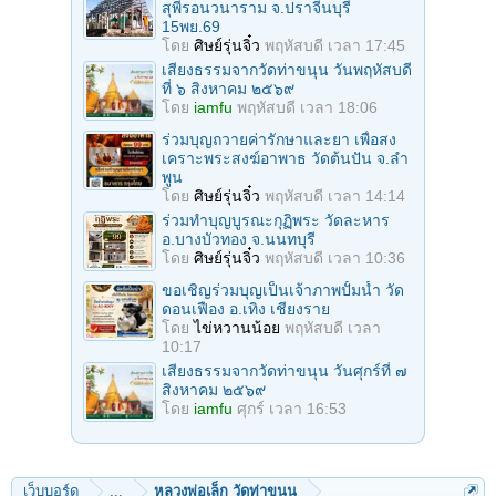
สุพีรอนวนาราม จ.ปราจีนบุรี
15พย.69
โดย
ศิษย์รุ่นจิ๋ว
พฤหัสบดี เวลา 17:45
เสียงธรรมจากวัดท่าขนุน วันพฤหัสบดี
ที่ ๖ สิงหาคม ๒๕๖๙
โดย
iamfu
พฤหัสบดี เวลา 18:06
ร่วมบุญถวายค่ารักษาและยา เพื่อสง
เคราะพระสงฆ์อาพาธ วัดต้นปัน จ.ลํา
พูน
โดย
ศิษย์รุ่นจิ๋ว
พฤหัสบดี เวลา 14:14
ร่วมทําบุญบูรณะกุฏิพระ วัดละหาร
อ.บางบัวทอง จ.นนทบุรี
โดย
ศิษย์รุ่นจิ๋ว
พฤหัสบดี เวลา 10:36
ขอเชิญร่วมบุญเป็นเจ้าภาพปั้มน้ำ วัด
ดอนเฟือง อ.เทิง เชียงราย
โดย
ไข่หวานน้อย
พฤหัสบดี เวลา
10:17
เสียงธรรมจากวัดท่าขนุน วันศุกร์ที่ ๗
สิงหาคม ๒๕๖๙
โดย
iamfu
ศุกร์ เวลา 16:53
เว็บบอร์ด
...
หลวงพ่อเล็ก วัดท่าขนุน