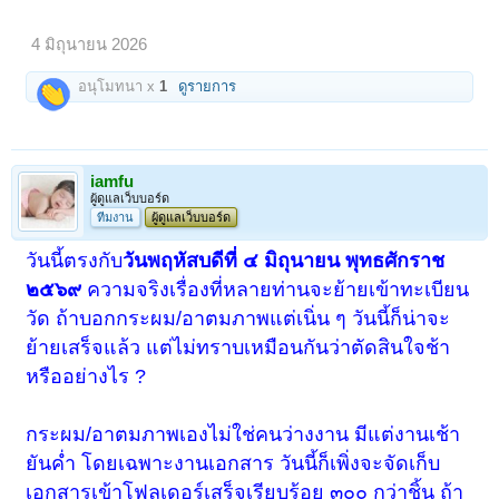
4 มิถุนายน 2026
อนุโมทนา x
1
ดูรายการ
iamfu
ผู้ดูแลเว็บบอร์ด
ทีมงาน
ผู้ดูแลเว็บบอร์ด
วันนี้ตรงกับ
วันพฤหัสบดีที่ ๔ มิถุนายน พุทธศักราช
๒๕๖๙
ความจริงเรื่องที่หลายท่านจะย้ายเข้าทะเบียน
วัด ถ้าบอก
กระผม/อาตมภาพ
แต่เนิ่น ๆ วันนี้ก็น่าจะ
ย้ายเสร็จแล้ว แต่ไม่ทราบเหมือนกันว่าตัดสินใจช้า
หรืออย่างไร ?
กระผม/อาตมภาพเองไม่ใช่คนว่างงาน มีแต่งานเช้า
ยันค่ำ โดยเฉพาะงานเอกสาร วันนี้ก็เพิ่งจะจัดเก็บ
เอกสารเข้าโฟลเดอร์เสร็จเรียบร้อย ๓๐๐ กว่าชิ้น ถ้า