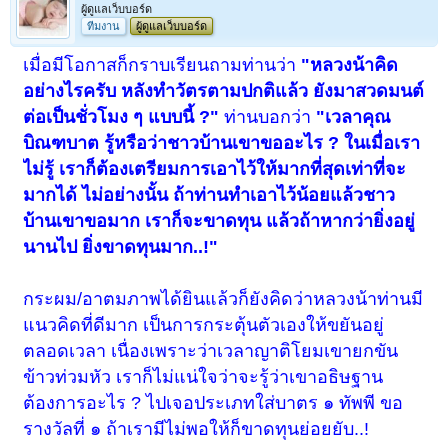
ผู้ดูแลเว็บบอร์ด
ทีมงาน
ผู้ดูแลเว็บบอร์ด
เมื่อมีโอกาสก็กราบเรียนถามท่านว่า
"หลวงน้าคิด
อย่างไรครับ หลังทำวัตรตามปกติแล้ว ยังมาสวดมนต์
ต่อเป็นชั่วโมง ๆ แบบนี้ ?"
ท่านบอกว่า
"เวลาคุณ
บิณฑบาต รู้หรือว่าชาวบ้านเขาขออะไร ? ในเมื่อเรา
ไม่รู้ เราก็ต้องเตรียมการเอาไว้ให้มากที่สุดเท่าที่จะ
มากได้ ไม่อย่างนั้น ถ้าท่านทำเอาไว้น้อยแล้วชาว
บ้านเขาขอมาก เราก็จะขาดทุน แล้วถ้าหากว่ายิ่งอยู่
นานไป ยิ่งขาดทุนมาก..!"
กระผม/อาตมภาพได้ยินแล้วก็ยังคิดว่าหลวงน้าท่านมี
แนวคิดที่ดีมาก เป็นการกระตุ้นตัวเองให้ขยันอยู่
ตลอดเวลา เนื่องเพราะว่าเวลาญาติโยมเขายกขัน
ข้าวท่วมหัว เราก็ไม่แน่ใจว่าจะรู้ว่าเขาอธิษฐาน
ต้องการอะไร ? ไปเจอประเภทใส่บาตร ๑ ทัพพี ขอ
รางวัลที่ ๑ ถ้าเรามีไม่พอให้ก็ขาดทุนย่อยยับ..!