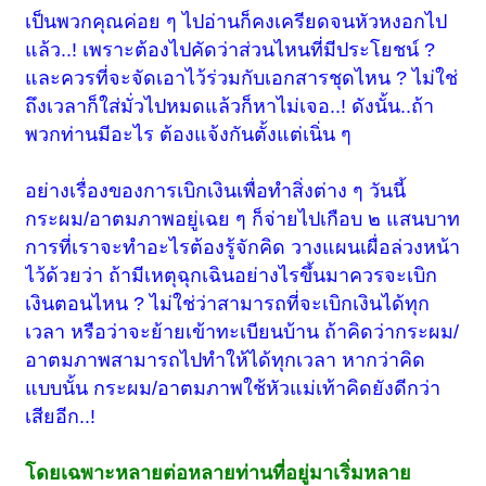
เป็นพวกคุณค่อย ๆ ไปอ่านก็คงเครียดจนหัวหงอกไป
แล้ว..! เพราะต้องไปคัดว่าส่วนไหนที่มีประโยชน์ ?
และควรที่จะจัดเอาไว้ร่วมกับเอกสารชุดไหน ? ไม่ใช่
ถึงเวลาก็ใส่มั่วไปหมดแล้วก็หาไม่เจอ..! ดังนั้น..ถ้า
พวกท่านมีอะไร ต้องแจ้งกันตั้งแต่เนิ่น ๆ
อย่างเรื่องของการเบิกเงินเพื่อทำสิ่งต่าง ๆ วันนี้
กระผม/อาตมภาพอยู่เฉย ๆ ก็จ่ายไปเกือบ ๒ แสนบาท
การที่เราจะทำอะไรต้องรู้จักคิด วางแผนเผื่อล่วงหน้า
ไว้ด้วยว่า ถ้ามีเหตุฉุกเฉินอย่างไรขึ้นมาควรจะเบิก
เงินตอนไหน ? ไม่ใช่ว่าสามารถที่จะเบิกเงินได้ทุก
เวลา หรือว่าจะย้ายเข้าทะเบียนบ้าน
ถ้าคิดว่ากระผม/
อาตมภาพ
สามารถไปทำให้ได้ทุกเวลา หากว่าคิด
แบบนั้น
กระผม/อาตมภาพ
ใช้หัวแม่เท้าคิดยังดีกว่า
เสียอีก..!
โดยเฉพาะหลายต่อหลายท่านที่อยู่มาเริ่มหลาย