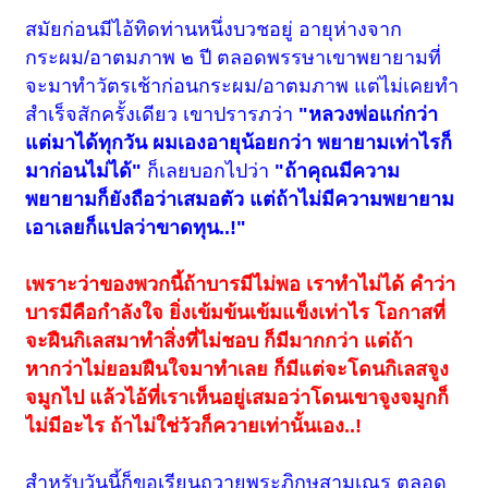
สมัยก่อนมีไอ้ทิดท่านหนึ่งบวชอยู่ อายุห่างจาก
กระผม/อาตมภาพ ๒ ปี ตลอดพรรษาเขาพยายามที่
จะมาทำวัตรเช้าก่อน
กระผม/อาตมภาพ
แต่ไม่เคยทำ
สำเร็จสักครั้งเดียว เขาปรารภว่า
"หลวงพ่อแก่กว่า
แต่มาได้ทุกวัน ผมเองอายุน้อยกว่า พยายามเท่าไรก็
มาก่อนไม่ได้"
ก็เลยบอกไปว่า
"ถ้าคุณมีความ
พยายามก็ยังถือว่าเสมอตัว แต่ถ้าไม่มีความพยายาม
เอาเลยก็แปลว่าขาดทุน..!"
เพราะว่าของพวกนี้ถ้าบารมีไม่พอ เราทำไม่ได้ คำว่า
บารมีคือกำลังใจ ยิ่งเข้มข้นเข้มแข็งเท่าไร โอกาสที่
จะฝืนกิเลสมาทำสิ่งที่ไม่ชอบ ก็มีมากกว่า แต่ถ้า
หากว่าไม่ยอมฝืนใจมาทำเลย ก็มีแต่จะโดนกิเลสจูง
จมูกไป แล้วไอ้ที่เราเห็นอยู่เสมอว่าโดนเขาจูงจมูกก็
ไม่มีอะไร ถ้าไม่ใช่วัวก็ควายเท่านั้นเอง..!
สำหรับวันนี้ก็ขอเรียนถวายพระภิกษุสามเณร ตลอด