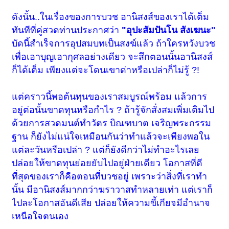
ดังนั้น..ในเรื่องของการบวช อานิสงส์ของเราได้เต็ม
ทันทีที่คู่สวดท่านประกาศว่า
"อุปะสัมปันโน สังเฆนะ"
บัดนี้สำเร็จการอุปสมบทเป็นสงฆ์แล้ว ถ้าใครหวังบวช
เพื่อเอาบุญเอากุศลอย่างเดียว จะสึกตอนนั้นอานิสงส์
ก็ได้เต็ม เพียงแต่จะโดนเขาด่าหรือเปล่าก็ไม่รู้ ?!
แต่คราวนี้พอต้นทุนของเราสมบูรณ์พร้อม แล้วการ
อยู่ต่อนั้นขาดทุนหรือกำไร ? ถ้ารู้จักสั่งสมเพิ่มเติมไป
ด้วยการสวดมนต์ทำวัตร บิณฑบาต เจริญพระกรรม
ฐาน ก็ยังไม่แน่ใจเหมือนกันว่าทำแล้วจะเพียงพอใน
แต่ละวันหรือเปล่า ? แต่ก็ยังดีกว่าไม่ทำอะไรเลย
ปล่อยให้ขาดทุนย่อยยับไปอยู่ฝ่ายเดียว โอกาสที่ดี
ที่สุดของเราก็คือตอนที่บวชอยู่ เพราะว่าสิ่งที่เราทำ
นั้น มีอานิสงส์มากกว่าฆราวาสทำหลายเท่า แต่เราก็
ไปละโอกาสอันดีเสีย ปล่อยให้ความขี้เกียจมีอำนาจ
เหนือใจตนเอง