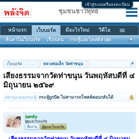
เข้าสู่ระบบหรือลงทะเบียน
ชุมชนชาวพุทธ
หน้าแรก
มีอะไรใหม่
วิดีโอ
เว็บบอร์ด
ค้นหาในเว็บบอร์ด
เรื่องเด่น
กระทู้และโพสต์ล่าสุด
เว็บบอร์ด
...
หลวงพ่อเล็ก วัดท่าขนุน
เสียงธรรมจากวัดท่าขนุน วันพฤหัสบดีที่ ๔
มิถุนายน ๒๕๖๙
สถานะของกระทู้:
กระทู้ถูกปิด ไม่สามารถโพสต์ตอบกลับได้
iamfu
ผู้ดูแลเว็บบอร์ด
ทีมงาน
ผู้ดูแลเว็บบอร์ด
เสียงธรรมจากวัดท่าขนุน วันพฤหัสบดีที่ ๔ มิถุนายน