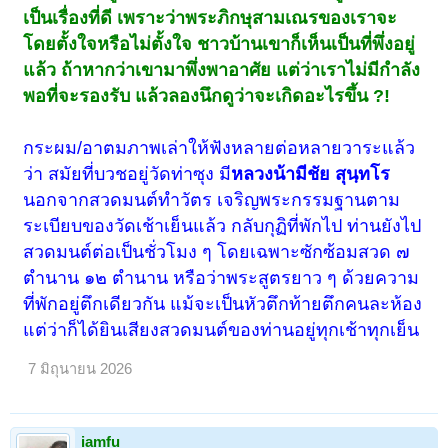
เป็นเรื่องที่ดี เพราะว่าพระภิกษุสามเณรของเราจะ
โดยตั้งใจหรือไม่ตั้งใจ ชาวบ้านเขาก็เห็นเป็นที่พึ่งอยู่
แล้ว ถ้าหากว่าเขามาพึ่งพาอาศัย แต่ว่าเราไม่มีกำลัง
พอที่จะรองรับ แล้วลองนึกดูว่าจะเกิดอะไรขึ้น ?!
กระผม/อาตมภาพเล่าให้ฟังหลายต่อหลายวาระแล้ว
ว่า สมัยที่บวชอยู่วัดท่าซุง มี
หลวงน้ามีชัย สุนฺทโร
นอกจากสวดมนต์ทำวัตร เจริญพระกรรมฐานตาม
ระเบียบของวัดเช้าเย็นแล้ว กลับกุฏิที่พักไป ท่านยังไป
สวดมนต์ต่อเป็นชั่วโมง ๆ โดยเฉพาะซักซ้อมสวด ๗
ตำนาน ๑๒ ตำนาน หรือว่าพระสูตรยาว ๆ ด้วยความ
ที่พักอยู่ตึกเดียวกัน แม้จะเป็นหัวตึกท้ายตึกคนละห้อง
แต่ว่าก็ได้ยินเสียงสวดมนต์ของท่านอยู่ทุกเช้าทุกเย็น
7 มิถุนายน 2026
iamfu