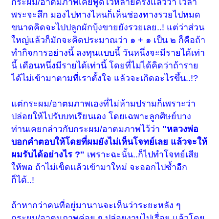
กระผม/อาตมภาพเคยพูดไว้หลายครั้งแล้วว่า เวลา
พระจะสึก มองไปทางไหนก็เห็นช่องทางรวยไปหมด
ขนาดคิดจะไปปลูกผักบุ้งขายยังรวยเลย..! แต่ว่าส่วน
ใหญ่แล้วก็มักจะคิดประมาณว่า ๑ + ๑ เป็น ๒ ก็คือถ้า
ทำกิจการอย่างนี้ ลงทุนแบบนี้ วันหนึ่งจะมีรายได้เท่า
นี้ เดือนหนึ่งมีรายได้เท่านี้ โดยที่ไม่ได้คิดว่าถ้าราย
ได้ไม่เข้ามาตามที่เราตั้งใจ แล้วจะเกิดอะไรขึ้น..!?
แต่กระผม/อาตมภาพเองที่ไม่ห้ามปรามก็เพราะว่า
ปล่อยให้ไปรับบทเรียนเอง โดยเฉพาะลูกศิษย์บาง
ท่านเคยกล่าวกับ
กระผม/อาตมภาพ
ไว้ว่า
"หลวงพ่อ
บอกคำตอบให้โดยที่ผมยังไม่เห็นโจทย์เลย แล้วจะให้
ผมรับได้อย่างไร ?"
เพราะฉะนั้น..ก็ไปทำโจทย์เสีย
ให้พอ ถ้าไม่เข็ดแล้วเข้ามาใหม่ จะออกไปซ้ำอีก
ก็ได้..!
ถ้าหากว่าคนที่อยู่มานานจะเห็นว่าระยะหลัง ๆ
กระผม/อาตมภาพ
ค่อย ๆ ปล่อยงานไปเรื่อย แล้วโดย