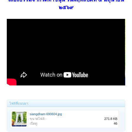
๒๕๖๙
ไฟล์ที่แนบมา:
siangdham 690604.jpg
ขนาดไฟล์:
271.8 KB
เปิดดู:
46