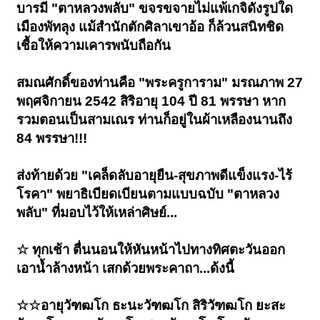
บารมี "ตาหลวงพลับ" ขจรขจายไม่แพ้เกจิดังรูปใด
เมืองพัทลุง แม้สำนักตักศิลาเขาอ้อ ก็ล้วนสนิทชิด
เชื้อให้ความเคารพนับถือกัน
สมณศักดิ์ของท่านคือ "พระครูการาม" มรณภาพ 27
พฤศจิกายน 2542 สิริอายุ 104 ปี 81 พรรษา หาก
รวมตอนเป็นสามเณร ท่านก็อยู่ในผ้าเหลืองนานถึง
84 พรรษา!!!
ส่งท้ายด้วย "เคล็ดลับอายุยืน-สุขภาพดีแข็งแรง-ไร้
โรคา" พยาธิเบียดเบียนตามแบบฉบับ "ตาหลวง
พลับ" ที่มอบไว้ให้เหล่าศิษย์...
☆ ทุกเช้า ตื่นนอนให้หันหน้าไปทางทิศตะวันออก
เอาน้ำล้างหน้า เสกด้วยพระคาถา...ด้งนี้
☆☆อายุวัฑฒโก ธะนะวัฑฒโก สิริวัฑฒโก ยะสะ