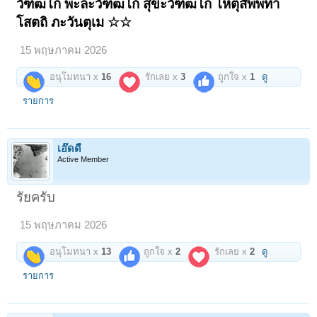
วัฑฒโก พะละวัฑฒโก สุขะวัฑฒโก โหตุสัพพทา
โสตถิ ภะวันตุเม ☆☆
15 พฤษภาคม 2026
อนุโมทนา x
16
รักเลย x
3
ถูกใจ x
1
ดู
รายการ
เอ๊ดดี้
Active Member
รัยครับ
15 พฤษภาคม 2026
อนุโมทนา x
13
ถูกใจ x
2
รักเลย x
2
ดู
รายการ