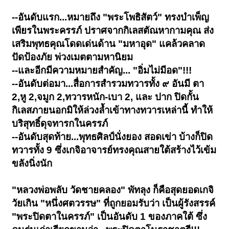
--อันดับแรก...หมายถึง "พระโพธิสัตว์" ทรงบำเพ็ญ
เพียรในพระครรภ์ ปราศจากกิเลสตัณหากามคุณ ส่ง
เสริมพุทธคุณโดดเด่นด้าน "มหาอุด" แคล้วคลาด
ปัดป้องภัย พ่วงเมตตามหานิยม
--และอีกมีความหมายสำคัญ... "อิ่มไม่มีอด"!!!
--อันดับต่อมา...สื่อการสำรวมทวารทั้ง ๙ อันมี ตา
2,หู 2,จมูก 2,ทวารหนัก-เบา 2, และ ปาก ปิดกั้น
กิเลสภายนอกมิให้ล่วงล้ำเข้าทางทวารเหล่านี้ ทำให้
บริสุทธิ์ดุจทารกในครรภ์
--อันดับสุดท้าย...พุทธศิลป์นั่งยอง สอดเข่า บ้างก็ปิด
ทวารทั้ง 9 ซึ่งเกจิอาจารย์ทรงคุณสายใต้สร้างไว้เข้ม
ขลังนิ่งนัก
"หลวงพ่อพลับ วัดชายคลอง" พัทลุง ก็คือสุดยอดเกจิ
วัยเกิน "หนึ่งศตวรรษ" ที่ถูกยอมรับว่า เป็นผู้รังสรรค์
"พระปิดตาในครรภ์" เป็นอันดับ 1 ของภาคใต้ ซึ่ง