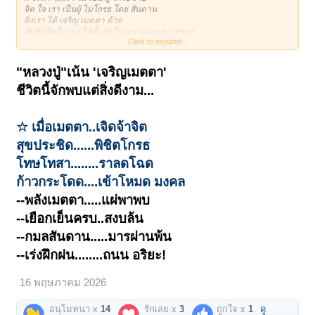
จิต ใจ เรา เป็นผู้ ไม่โกรธ โดย สันดาน
ยิ่งเรา ได้ เจริญ เมตตา ด้วย
สัมทับจิตใจ เรา ให้ตั้งอยู่ ใน ความเมตตา กรุณา
Click to expand...
จิต ใจ เรา ก็จะ เจริญ เป็นสุข สงบ เย็น
ด้วย อำนาจ ของ ความ เมตตา
"หลวงปู่"เน้น 'เจริญเมตตา'
(หลวงปู่โต๊ะ วัดประดู่ฉิมพลี)
ชีวิตนี้จักพบแต่สิ่งดีงาม...
< ย้อนกลับ
1
←
→
4172
4173
4174
4175
4176
4201
☆ เมื่อเมตตา..เจิดจ้าจิต
ถัดไป >
สุขประชิด......พิชิตโกรธ
โทษโทสา........ราลดโฉด
ก้าวกระโดด....เข้าโหมด มงคล
--พลังเมตตา.....แผ่พาพบ
--เยือกเย็นครบ..สงบล้น
--กมลสันดาน.....มารผ่านพ้น
--เร่งฝึกฝน........ถนน อริยะ!
16 พฤษภาคม 2026
อนุโมทนา x
14
รักเลย x
3
ถูกใจ x
1
ดู