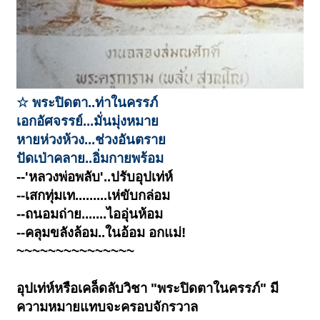
☆ พระปิดตา..ท่าในครรภ์
เอกอัศจรรย์...มั่นมุ่งหมาย
หายห่วงห้วง...ช่วงอันตราย
ปัดเป่าคลาย..อิ่มกายพร้อม
--'หลวงพ่อพลับ'..ปรับอุปเท่ห์
--เสกทุ่มเท.........เห่ขับกล่อม
--ถนอมถ่าย.......ไออุ่นห้อม
--คลุมขลังล้อม..ในอ้อม อกแม่!
~~~~~~~~~~~~~~~
อุปเท่ห์หรือเคล็ดลับวิชา "พระปิดตาในครรภ์" มี
ความหมายแทบจะครอบจักรวาล