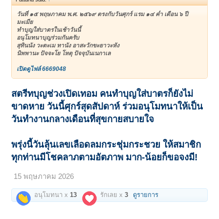
วันที่ ๑๕ พฤษภาคม พ.ศ. ๒๕๖๙ ตรงกับวันศุกร์ แรม ๑๔ ค่ำ เดือน ๖ ปี
มะเมีย
ทำบุญใส่บาตรในเช้าวันนี้
อนุโมทนาบุญร่วมกันครับ
สุทินนัง วะตะเม ทานัง อาสะวักขะยาวะหัง
นิพพานะ ปัจจะโย โหตุ ปัจจุบันเนกาเล
เปิดดูไฟล์ 6669048
สตรีทบุญช่วงเปิดเทอม คนทำบุญใส่บาตรก็ยังไม่
ขาดหาย วันนี้ศุกร์สุดสัปดาห์ ร่วมอนุโมทนาให้เป็น
วันทำงานกลางเดือนที่สุขกายสบายใจ
พรุ่งนี้วันลุ้นเลขเลือดลมกระชุ่มกระชวย ให้สมาชิก
ทุกท่านมีโชคลาภตามอัตภาพ มาก-น้อยก็ขอจงมี!
15 พฤษภาคม 2026
อนุโมทนา x
13
รักเลย x
3
ดูรายการ