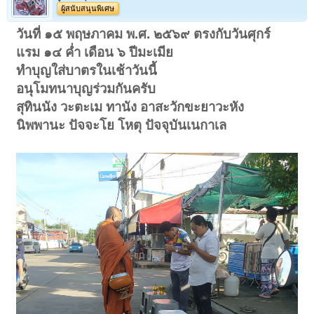
ผู้สนับสนุนพิเศษ
วันที่ ๑๕ พฤษภาคม พ.ศ. ๒๕๖๙ ตรงกับวันศุกร์
แรม ๑๔ ค่ำ เดือน ๖ ปีมะเมีย
ทำบุญใส่บาตรในเช้าวันนี้
อนุโมทนาบุญร่วมกันครับ
สุทินนัง วะตะเม ทานัง อาสะวักขะยาวะหัง
นิพพานะ ปัจจะโย โหตุ ปัจจุบันเนกาเล