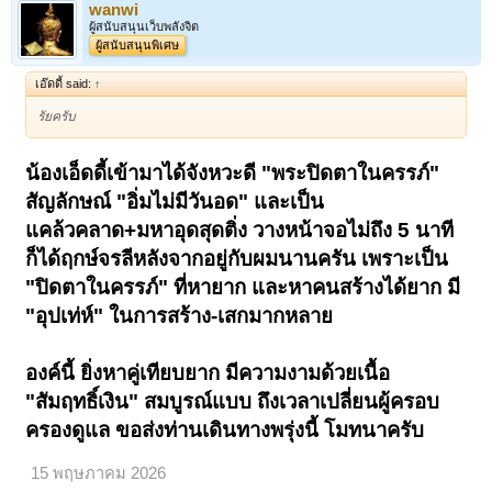
wanwi
ผู้สนับสนุนเว็บพลังจิต
ผู้สนับสนุนพิเศษ
เอ๊ดดี้ said:
↑
รัยครับ
น้องเอ็ดดี้เข้ามาได้จังหวะดี "พระปิดตาในครรภ์"
สัญลักษณ์ "อิ่มไม่มีวันอด" และเป็น
แคล้วคลาด+มหาอุดสุดติ่ง วางหน้าจอไม่ถึง 5 นาที
ก็ได้ฤกษ์จรลีหลังจากอยู่กับผมนานครัน เพราะเป็น
"ปิดตาในครรภ์" ที่หายาก และหาคนสร้างได้ยาก มี
"อุปเท่ห์" ในการสร้าง-เสกมากหลาย
องค์นี้ ยิ่งหาคู่เทียบยาก มีความงามด้วยเนื้อ
"สัมฤทธิ์เงิน" สมบูรณ์แบบ ถึงเวลาเปลี่ยนผู้ครอบ
ครองดูแล ขอส่งท่านเดินทางพรุ่งนี้ โมทนาครับ
15 พฤษภาคม 2026