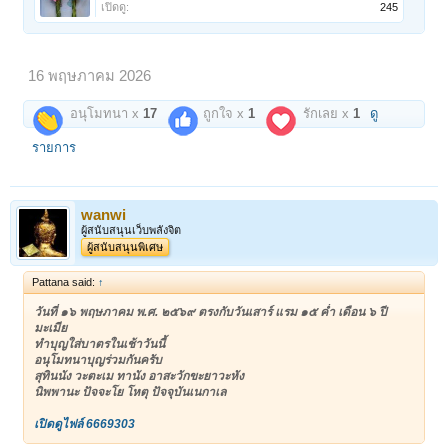
เปิดดู:
245
16 พฤษภาคม 2026
อนุโมทนา x
17
ถูกใจ x
1
รักเลย x
1
ดู
รายการ
wanwi
ผู้สนับสนุนเว็บพลังจิต
ผู้สนับสนุนพิเศษ
Pattana said:
↑
วันที่ ๑๖ พฤษภาคม พ.ศ. ๒๕๖๙ ตรงกับวันเสาร์ แรม ๑๕ ค่ำ เดือน ๖ ปี
มะเมีย
ทำบุญใส่บาตรในเช้าวันนี้
อนุโมทนาบุญร่วมกันครับ
สุทินนัง วะตะเม ทานัง อาสะวักขะยาวะหัง
นิพพานะ ปัจจะโย โหตุ ปัจจุบันเนกาเล
เปิดดูไฟล์ 6669303