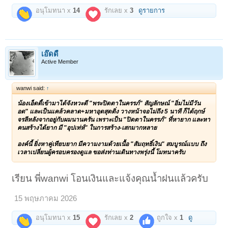
อนุโมทนา x
14
รักเลย x
3
ดูรายการ
เอ๊ดดี้
Active Member
wanwi said:
↑
น้องเอ็ดดี้เข้ามาได้จังหวะดี "พระปิดตาในครรภ์" สัญลักษณ์ "อิ่มไม่มีวัน
อด" และเป็นแคล้วคลาด+มหาอุดสุดติ่ง วางหน้าจอไม่ถึง 5 นาที ก็ได้ฤกษ์
จรลีหลังจากอยู่กับผมนานครัน เพราะเป็น "ปิดตาในครรภ์" ที่หายาก และหา
คนสร้างได้ยาก มี "อุปเท่ห์" ในการสร้าง-เสกมากหลาย
องค์นี้ ยิ่งหาคู่เทียบยาก มีความงามด้วยเนื้อ "สัมฤทธิ์เงิน" สมบูรณ์แบบ ถึง
เวลาเปลี่ยนผู้ครอบครองดูแล ขอส่งท่านเดินทางพรุ่งนี้ โมทนาครับ
เรียน พี่wanwi โอนเงินและแจ้งคุณน้ำฝนแล้วครับ
15 พฤษภาคม 2026
อนุโมทนา x
15
รักเลย x
2
ถูกใจ x
1
ดู