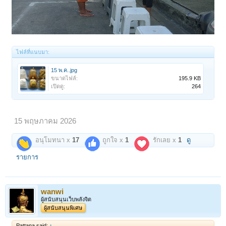
ไฟล์ที่แนบมา:
15 พ.ค..jpg
ขนาดไฟล์:
195.9 KB
เปิดดู:
264
15 พฤษภาคม 2026
อนุโมทนา x
17
ถูกใจ x
1
รักเลย x
1
ดู
รายการ
wanwi
ผู้สนับสนุนเว็บพลังจิต
ผู้สนับสนุนพิเศษ
Pattana said:
↑