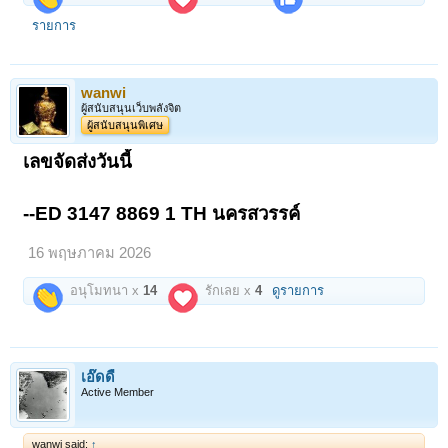
รายการ
wanwi
ผู้สนับสนุนเว็บพลังจิต
ผู้สนับสนุนพิเศษ
เลขจัดส่งวันนี้
--ED 3147 8869 1 TH นครสวรรค์
16 พฤษภาคม 2026
อนุโมทนา x
14
รักเลย x
4
ดูรายการ
เอ๊ดดี้
Active Member
wanwi said:
↑