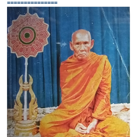
===============