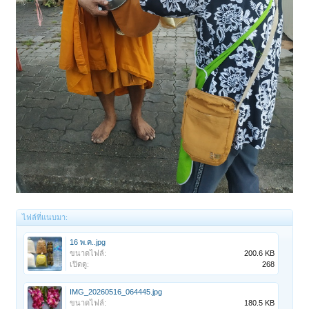
ไฟล์ที่แนบมา:
16 พ.ค..jpg
ขนาดไฟล์:
200.6 KB
เปิดดู:
268
IMG_20260516_064445.jpg
ขนาดไฟล์:
180.5 KB