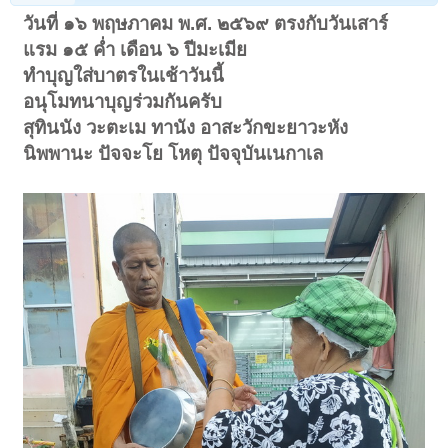
วันที่ ๑๖ พฤษภาคม พ.ศ. ๒๕๖๙ ตรงกับวันเสาร์
แรม ๑๕ ค่ำ เดือน ๖ ปีมะเมีย
ทำบุญใส่บาตรในเช้าวันนี้
อนุโมทนาบุญร่วมกันครับ
สุทินนัง วะตะเม ทานัง อาสะวักขะยาวะหัง
นิพพานะ ปัจจะโย โหตุ ปัจจุบันเนกาเล