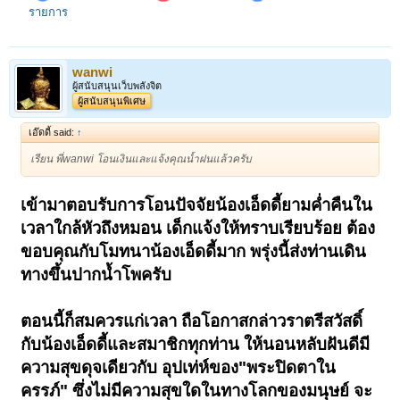
รายการ
wanwi
ผู้สนับสนุนเว็บพลังจิต
ผู้สนับสนุนพิเศษ
เอ๊ดดี้ said:
↑
เรียน พี่wanwi โอนเงินและแจ้งคุณน้ำฝนแล้วครับ
เข้ามาตอบรับการโอนปัจจัยน้องเอ็ดดี้ยามค่ำคืนใน
เวลาใกล้หัวถึงหมอน เด็กแจ้งให้ทราบเรียบร้อย ต้อง
ขอบคุณกับโมทนาน้องเอ็ดดี้มาก พรุ่งนี้ส่ง
ท่านเดิน
ทางขึ้นปากน้ำโพครับ
ตอนนี้ก็สมควรแก่เวลา ถือโอกาสกล่าวราตรีสวัสดิ์
กับน้องเอ็ดดี้และสมาชิกทุกท่าน ให้นอนหลับฝันดีมี
ความสุขดุจเดียวกับ อุปเท่ห์ของ"พระปิดตาใน
ครรภ์" ซึ่งไม่มีความสุขใดในทางโลกของมนุษย์ จะ