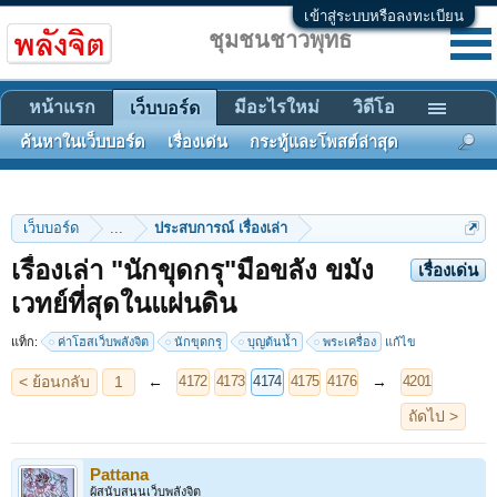
เข้าสู่ระบบหรือลงทะเบียน
ชุมชนชาวพุทธ
หน้าแรก
มีอะไรใหม่
วิดีโอ
เว็บบอร์ด
ค้นหาในเว็บบอร์ด
เรื่องเด่น
กระทู้และโพสต์ล่าสุด
เว็บบอร์ด
...
ประสบการณ์ เรื่องเล่า
เรื่องเล่า "นักขุดกรุ"มือขลัง ขมัง
เรื่องเด่น
< ย้อนกลับ
1
←
→
4172
4173
4174
4175
4176
4201
เวทย์ที่สุดในแผ่นดิน
ถัดไป >
แท็ก:
ค่าโฮสเว็บพลังจิต
นักขุดกรุ
บุญต้นน้ำ
พระเครื่อง
แก้ไข
Pattana
ผู้สนับสนุนเว็บพลังจิต