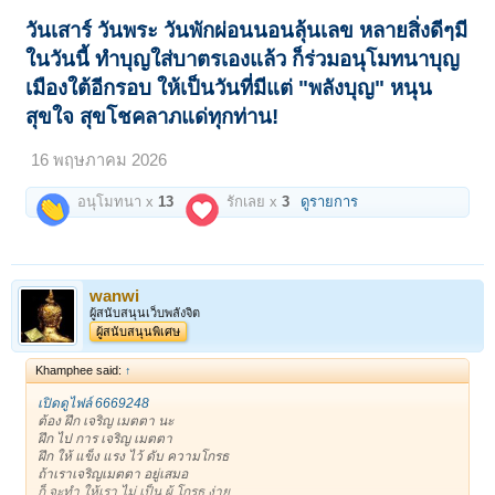
วันเสาร์ วันพระ วันพักผ่อนนอนลุ้นเลข หลายสิ่งดีๆมี
ในวันนี้ ทำบุญใส่บาตรเองแล้ว ก็ร่วมอนุโมทนาบุญ
เมืองใต้อีกรอบ ให้เป็นวันที่มีแต่ "พลังบุญ" หนุน
สุขใจ สุขโชคลาภแด่ทุกท่าน!
16 พฤษภาคม 2026
อนุโมทนา x
13
รักเลย x
3
ดูรายการ
wanwi
ผู้สนับสนุนเว็บพลังจิต
ผู้สนับสนุนพิเศษ
Khamphee said:
↑
เปิดดูไฟล์ 6669248
ต้อง ฝึก เจริญ เมตตา นะ
ฝึก ไป การ เจริญ เมตตา
ฝึก ให้ แข็ง แรง ไว้ ดับ ความโกรธ
ถ้าเราเจริญเมตตา อยู่เสมอ
ก็ จะทำ ให้เรา ไม่ เป็น ผู้ โกรธ ง่าย