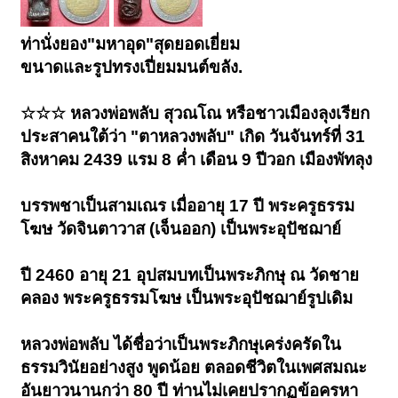
ท่านั่งยอง"มหาอุด"สุดยอดเยี่ยม
ขนาดและรูปทรงเปี่ยมมนต์ขลัง.
☆☆☆ หลวงพ่อพลับ สุวณโณ หรือชาวเมืองลุงเรียก
ประสาคนใต้ว่า "ตาหลวงพลับ" เกิด วันจันทร์ที่ 31
สิงหาคม 2439 แรม 8 ค่ำ เดือน 9 ปีวอก เมืองพัทลุง
บรรพชาเป็นสามเณร เมื่ออายุ 17 ปี พระครูธรรม
โฆษ วัดจินตาวาส (เจ็นออก) เป็นพระอุปัชฌาย์
ปี 2460 อายุ 21 อุปสมบทเป็นพระภิกษุ ณ วัดชาย
คลอง พระครูธรรมโฆษ เป็นพระอุปัชฌาย์รูปเดิม
หลวงพ่อพลับ ได้ชื่อว่าเป็นพระภิกษุเคร่งครัดใน
ธรรมวินัยอย่างสูง พูดน้อย ตลอดชีวิตในเพศสมณะ
อันยาวนานกว่า 80 ปี ท่านไม่เคยปรากฏข้อครหา