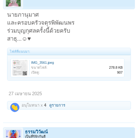
นายภานุมาศ
และครอบครัวจตุรพิพัฒนพร
ร่วมบุญกุศลครั้งนี้ด้วยครับ
สาธุ...☺️♥️
ไฟล์ที่แนบมา:
IMG_3561.jpeg
ขนาดไฟล์:
278.8 KB
เปิดดู:
907
27 เมษายน 2025
อนุโมทนา x
4
ดูรายการ
ธรรมวิวัฒน์
เป็นที่รู้จักกันดี