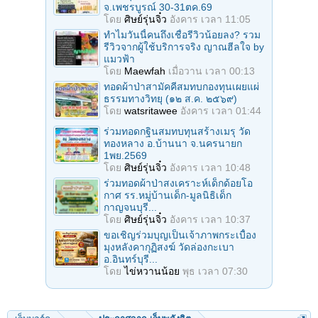
จ.เพชรบูรณ์ 30-31ตค.69
โดย
ศิษย์รุ่นจิ๋ว
อังคาร เวลา 11:05
ทำไมวันนี้คนถึงเชื่อรีวิวน้อยลง? รวม
รีวิวจากผู้ใช้บริการจริง ญาณฮีลใจ by
แมวฟ้า
โดย
Maewfah
เมื่อวาน เวลา 00:13
ทอดผ้าป่าสามัคคีสมทบกองทุนเผยแผ่
ธรรมทางวิทยุ (๑๒ ส.ค. ๒๕๖๙)
โดย
watsritawee
อังคาร เวลา 01:44
ร่วมทอดกฐินสมทบทุนสร้างเมรุ วัด
ทองหลาง อ.บ้านนา จ.นครนายก
1พย.2569
โดย
ศิษย์รุ่นจิ๋ว
อังคาร เวลา 10:48
ร่วมทอดผ้าป่าสงเคราะห์เด็กด้อยโอ
กาศ รร.หมู่บ้านเด็ก-มูลนิธิเด็ก
กาญจนบุรี...
โดย
ศิษย์รุ่นจิ๋ว
อังคาร เวลา 10:37
ขอเชิญร่วมบุญเป็นเจ้าภาพกระเบื้อง
มุงหลังคากุฏิสงฆ์ วัดล่องกะเบา
อ.อินทร์บุรี...
โดย
ไข่หวานน้อย
พุธ เวลา 07:30