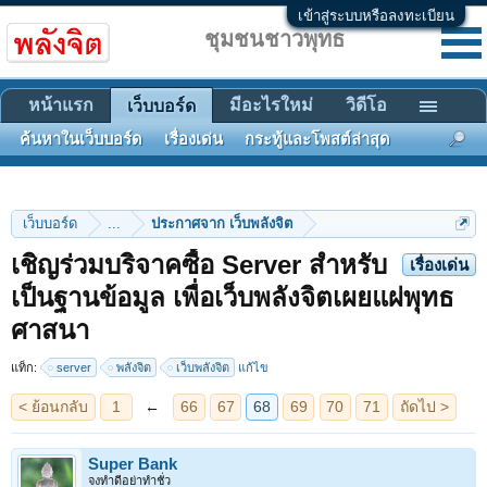
เข้าสู่ระบบหรือลงทะเบียน
ชุมชนชาวพุทธ
หน้าแรก
มีอะไรใหม่
วิดีโอ
เว็บบอร์ด
ค้นหาในเว็บบอร์ด
เรื่องเด่น
กระทู้และโพสต์ล่าสุด
เว็บบอร์ด
...
ประกาศจาก เว็บพลังจิต
เชิญร่วมบริจาคซื้อ Server สำหรับ
เรื่องเด่น
เป็นฐานข้อมูล เพื่อเว็บพลังจิตเผยแผ่พุทธ
< ย้อนกลับ
1
←
66
67
68
69
70
71
ถัดไป >
ศาสนา
แท็ก:
server
พลังจิต
เว็บพลังจิต
แก้ไข
Super Bank
จงทำดีอย่าทำชั่ว