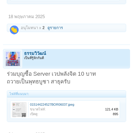
18 พฤษภาคม 2025
อนุโมทนา x
2
ดูรายการ
ธรรมวิวัฒน์
เป็นที่รู้จักกันดี
ร่วมบุญซื้อ Server เวปพลังจิต 10 บาท
ถวายเป็นพุทธบูชา สาธุครับ
ไฟล์ที่แนบมา:
015144224527BOR06037.jpeg
ขนาดไฟล์:
121.4 KB
เปิดดู:
895