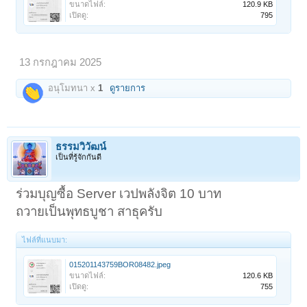
ขนาดไฟล์:
120.9 KB
เปิดดู:
795
13 กรกฎาคม 2025
อนุโมทนา x
1
ดูรายการ
< ย้อนกลับ
1
←
66
67
68
69
70
71
ถัดไป >
ธรรมวิวัฒน์
เป็นที่รู้จักกันดี
ร่วมบุญซื้อ Server เวปพลังจิต 10 บาท
ถวายเป็นพุทธบูชา สาธุครับ
ไฟล์ที่แนบมา:
015201143759BOR08482.jpeg
ขนาดไฟล์:
120.6 KB
เปิดดู:
755