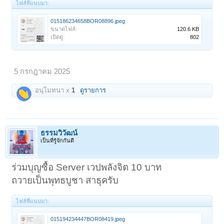
ไฟล์ที่แนบมา:
015186234658BOR08896.jpeg
ขนาดไฟล์:
120.6 KB
เปิดดู:
802
5 กรกฎาคม 2025
อนุโมทนา x
1
ดูรายการ
ธรรมวิวัฒน์
เป็นที่รู้จักกันดี
ร่วมบุญซื้อ Server เวปพลังจิต 10 บาท
ถวายเป็นพุทธบูชา สาธุครับ
ไฟล์ที่แนบมา:
015194234447BOR08419.jpeg