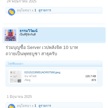
24 พฤษภาคม 2025
อนุโมทนา x
1
ดูรายการ
ธรรมวิวัฒน์
เป็นที่รู้จักกันดี
ร่วมบุญซื้อ Server เวปพลังจิต 10 บาท
ถวายเป็นพุทธบูชา สาธุครับ
ไฟล์ที่แนบมา:
015152195851AOR07568.jpeg
ขนาดไฟล์:
120.7 KB
เปิดดู:
873
1 มิถุนายน 2025
อนุโมทนา x
1
ดูรายการ