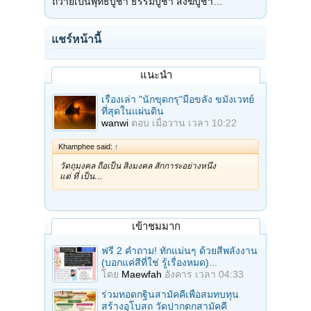
ถวายเป็นพุทธบูชา ธรรมบูชา สังฆบูชา…
แชร์หน้านี้
แนะนำ
เรื่องเล่า "นักขุดกรุ"มือขลัง ขมังเวทย์
ที่สุดในแผ่นดิน
wanwi
ตอบ
เมื่อวาน เวลา 10:22
Khamphee said:
↑
วัตถุมงคล ถือเป็น สิ่งมงคล สักการะอย่างหนึ่ง
แต่ ที่ เป็น…
เข้าชมมาก
ฟรี 2 คำถาม! ทักแม่นๆ ด้วยสีพลังงาน
(บอกแค่สีที่ใช่ รู้เรื่องหมด)...
โดย
Maewfah
อังคาร เวลา 04:33
ร่วมทอดกฐินสามัคคีเพื่อสมทบทุน
สร้างอุโบสถ วัดปากตกสามัคคี