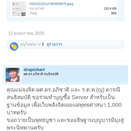
015132232127AOR03575.jpeg
ขนาดไฟล์:
120.4 KB
เปิดดู:
969
12 พฤษภาคม 2025
อนุโมทนา x
2
ดูรายการ
drapichart
ผศ.ดร.อภิชาติ สนธิสมบัติ
คุณแม่จงจิต ผศ.ดร.อภิชาติ และ ร.ต.ท.(ญ) ดารณี
สนธิสมบัติ ขอร่วมทำบุญซื้อ Server สำหรับเป็น
ฐานข้อมูล เพื่อเว็บพลังจิตเผยแผ่พุทธศาสนา 1,000
บาทครับ
ขอถวายเป็นพุทธบูชา และขออธิษฐานบุญบารมีมุ่งสู่
พระนิพพานครับ