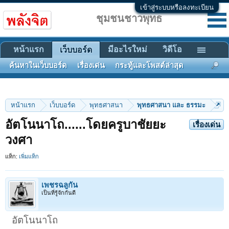
เข้าสู่ระบบหรือลงทะเบียน
ชุมชนชาวพุทธ
หน้าแรก
มีอะไรใหม่
วิดีโอ
เว็บบอร์ด
ค้นหาในเว็บบอร์ด
เรื่องเด่น
กระทู้และโพสต์ล่าสุด
หน้าแรก
เว็บบอร์ด
พุทธศาสนา
พุทธศาสนา และ ธรรมะ
อัตโนนาโถ......โดยครูบาชัยยะ
เรื่องเด่น
วงศา
แท็ก:
เพิ่มแท็ก
เพชรฉลูกัน
เป็นที่รู้จักกันดี
อัตโนนาโถ