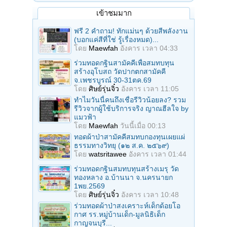
เข้าชมมาก
ฟรี 2 คำถาม! ทักแม่นๆ ด้วยสีพลังงาน
(บอกแค่สีที่ใช่ รู้เรื่องหมด)...
โดย
Maewfah
อังคาร เวลา 04:33
ร่วมทอดกฐินสามัคคีเพื่อสมทบทุน
สร้างอุโบสถ วัดปากตกสามัคคี
จ.เพชรบูรณ์ 30-31ตค.69
โดย
ศิษย์รุ่นจิ๋ว
อังคาร เวลา 11:05
ทำไมวันนี้คนถึงเชื่อรีวิวน้อยลง? รวม
รีวิวจากผู้ใช้บริการจริง ญาณฮีลใจ by
แมวฟ้า
โดย
Maewfah
วันนี้เมื่อ 00:13
ทอดผ้าป่าสามัคคีสมทบกองทุนเผยแผ่
ธรรมทางวิทยุ (๑๒ ส.ค. ๒๕๖๙)
โดย
watsritawee
อังคาร เวลา 01:44
ร่วมทอดกฐินสมทบทุนสร้างเมรุ วัด
ทองหลาง อ.บ้านนา จ.นครนายก
1พย.2569
โดย
ศิษย์รุ่นจิ๋ว
อังคาร เวลา 10:48
ร่วมทอดผ้าป่าสงเคราะห์เด็กด้อยโอ
กาศ รร.หมู่บ้านเด็ก-มูลนิธิเด็ก
กาญจนบุรี...