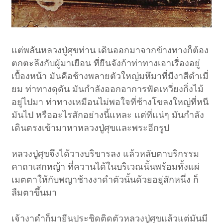
แต่พลันหลวงปู่ศุขท่าน เดินออกมาจากข้างทางก็ต้อง
ตกตะลึงกับผู้มาเยือน ที่ยืนจังก้าท่าทางเอาเรื่องอยู่
เบื้องหน้า มันคือช้างพลายตัวใหญ่มหึมาที่มีงาสีดำเมี่
ยม ท่าทางดุดัน มันกำลังออกอาการฟัดเหวี่ยงกิ่งไม้
อยู่ไปมา ท่าทางเหมือนไม่พอใจที่ช้างโขลงใหญ่ที่หนี
มันไป หรืออะไรสักอย่างนี้แหละ แต่ที่แน่ๆ มันกำลัง
เดินตรงเข้ามาหาหลวงปู่ศุขและพระอีกรูป
หลวงปู่ศุขจึงได้วางบริขารลง แล้วหลับตาบริกรรม
คาถาเสกหญ้า ที่ควานได้ในบริเวณนั้นพร้อมทั้งแผ่
เมตตาให้กับพญาช้างงาดำตัวนั้นด้วยอยู่สักหนึ่ง ก็
ลืมตาขึ้นมา
เจ้างาดำก็มายืนประชิดติดตัวหลวงปู่ศุขแล้วแต่มันมี