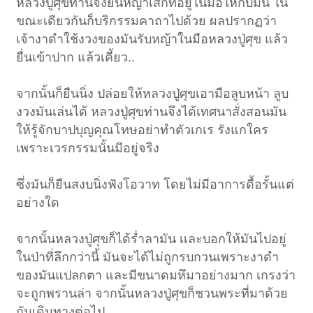
หลวงปู่ศุขท่านจึงยื่นหญ้าเสกที่อยู่ในมือให้กับมัน ใน
ขณะเดียวกันก็บริกรรมคาถาไปด้วย ผลปรากฏว่า
เจ้างาดำใช้งวงของมันรับหญ้าในมือหลวงปู่ศุข แล้ว
ยื่นเข้าปาก แล้วเคี้ยว..
จากนั้นก็ยืนนิ่ง ปล่อยให้หลวงปู่ศุขเอามือลูบหน้า ลูบ
งวงมันเล่นได้ หลวงปู่ศุขท่านจึงได้เทศนาสั่งสอนมัน
ให้รู้จักบาปบุญคุณโทษอย่าทำตัวเกเร รังแกใคร
เพราะเวรกรรมนั้นมีอยู่จริง
ซึ่งมันก็ยืนสงบนิ่งฟังโอวาท โดยไม่มีอาการดื้อรั้นแต่
อย่างใด
จากนั้นหลวงปู่ศุขก็ได้ร่ำลามัน เเละบอกให้มันไปอยู่
ในป่าที่ลึกกว่านี้ มันจะได้ไม่ถูกรบกวนเพราะงาดำ
ของมันแปลกตา และมีขนาดมหึมาอย่างมาก เกรงว่า
จะถูกพรานล่า จากนั้นหลวงปู่ศุขก็ชวนพระที่มาด้วย
กันเดินทางต่อไป