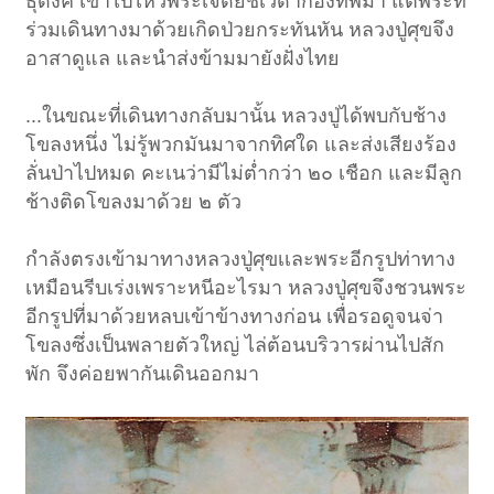
ธุดงค์ เข้าไปไหว้พระเจดีย์ชเวดากองที่พม่า แต่พระที่
ร่วมเดินทางมาด้วยเกิดป่วยกระทันหัน หลวงปู่ศุขจึง
อาสาดูแล และนำส่งข้ามมายังฝั่งไทย
...ในขณะที่เดินทางกลับมานั้น หลวงปู่ได้พบกับช้าง
โขลงหนึ่ง ไม่รู้พวกมันมาจากทิศใด และส่งเสียงร้อง
ลั่นป่าไปหมด คะเนว่ามีไม่ต่ำกว่า ๒๐ เชือก และมีลูก
ช้างติดโขลงมาด้วย ๒ ตัว
กำลังตรงเข้ามาทางหลวงปู่ศุขเเละพระอีกรูปท่าทาง
เหมือนรีบเร่งเพราะหนีอะไรมา หลวงปู่ศุขจึงชวนพระ
อีกรูปที่มาด้วยหลบเข้าข้างทางก่อน เพื่อรอดูจนจ่า
โขลงซึ่งเป็นพลายตัวใหญ่ ไล่ต้อนบริวารผ่านไปสัก
พัก จึงค่อยพากันเดินออกมา