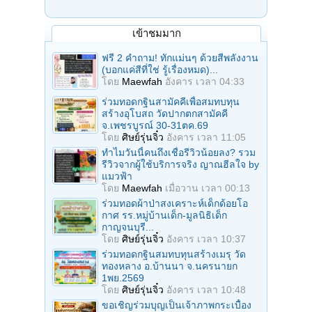
เข้าชมมาก
ฟรี 2 คำถาม! ทักแม่นๆ ด้วยสีพลังงาน
(บอกแค่สีที่ใช่ รู้เรื่องหมด)...
โดย
Maewfah
อังคาร เวลา 04:33
ร่วมทอดกฐินสามัคคีเพื่อสมทบทุน
สร้างอุโบสถ วัดปากตกสามัคคี
จ.เพชรบูรณ์ 30-31ตค.69
โดย
ศิษย์รุ่นจิ๋ว
อังคาร เวลา 11:05
ทำไมวันนี้คนถึงเชื่อรีวิวน้อยลง? รวม
รีวิวจากผู้ใช้บริการจริง ญาณฮีลใจ by
แมวฟ้า
โดย
Maewfah
เมื่อวาน เวลา 00:13
ร่วมทอดผ้าป่าสงเคราะห์เด็กด้อยโอ
กาศ รร.หมู่บ้านเด็ก-มูลนิธิเด็ก
กาญจนบุรี...
โดย
ศิษย์รุ่นจิ๋ว
อังคาร เวลา 10:37
ร่วมทอดกฐินสมทบทุนสร้างเมรุ วัด
ทองหลาง อ.บ้านนา จ.นครนายก
1พย.2569
โดย
ศิษย์รุ่นจิ๋ว
อังคาร เวลา 10:48
ขอเชิญร่วมบุญเป็นเจ้าภาพกระเบื้อง