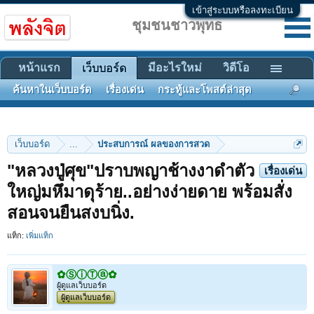
เข้าสู่ระบบหรือลงทะเบียน
ชุมชนชาวพุทธ
หน้าแรก
มีอะไรใหม่
วิดีโอ
เว็บบอร์ด
ค้นหาในเว็บบอร์ด
เรื่องเด่น
กระทู้และโพสต์ล่าสุด
เว็บบอร์ด
...
ประสบการณ์ ผลของการสวด
"หลวงปู่ศุข"ปราบพญาช้างงาดำตัว
เรื่องเด่น
ใหญ่มหึมาดุร้าย..อย่างง่ายดาย พร้อมสั่ง
สอนจนยืนสงบนิ่ง.
แท็ก:
เพิ่มแท็ก
✿ⓈⓘⓉⓐ✿
ผู้ดูแลเว็บบอร์ด
ผู้ดูแลเว็บบอร์ด