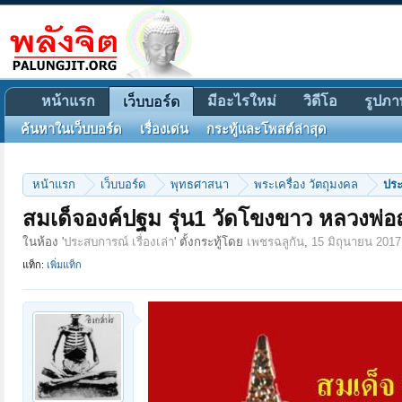
หน้าแรก
มีอะไรใหม่
วิดีโอ
รูปภา
เว็บบอร์ด
ค้นหาในเว็บบอร์ด
เรื่องเด่น
กระทู้และโพสต์ล่าสุด
หน้าแรก
เว็บบอร์ด
พุทธศาสนา
พระเครื่อง วัตถุมงคล
ประ
สมเด็จองค์ปฐม รุ่น1 วัดโขงขาว หลวงพ่อฤ
ในห้อง '
ประสบการณ์ เรื่องเล่า
' ตั้งกระทู้โดย
เพชรฉลูกัน
,
15 มิถุนายน 2017
แท็ก:
เพิ่มแท็ก