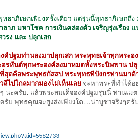
ทธาภิเษกเพียงครั้งเดียว แต่รุ่นนี้พุทธาภิเษกถึง 3
าลาภ มหาโชค การเงินคล่องตัว เจริญรุ่งเรือง แน่
สวรง และ ปลุกเสก
องค์ปฐมท่านลงมาปลุกเสก พระพุทธเจ้าทุกพระอง
ระอรหันต์ทุกพระองค์ลงมาหมดทั้งพระนิพพาน ปล
ี่สุดคือพระพุทธกัสสป พระพุทธทีปังกรท่านมาด้
สีวลีไปไกลมากมองไม่เห็นเลย
จะหาพระที่ทำได้อ
กๆ นะครับ. แล้วพระสมเด็จองค์ปฐมรุ่นนี้ ท่านเม
ครับ พุทธคุณจะสูงส่งเพียงใด....น่าบูชาจริงๆครั
/view.php?aid=5582733