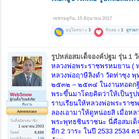
เพชรฉลูกัน
,
15 มิถุนายน 2017
อนุโมทนา x
3
รักเลย x
1
ดูรายก
รูปหล่อสมเด็จองค์ปฐม รุ่น 1 ว
หลวงพ่อพระราชพรหมยาน ( หล
หลวงพ่อฤาษีลิงดำ วัดท่าซุง พุ
๒๕๓๒ – ๒๕๓๔ ในงานทอดกฐินวั
พระขึ้นมาโดยคิดว่าให้เป็นรู
WebSnow
ผู้ก่อตั้งเว็บพลังจิต
ราบเรียนให้หลวงพ่อพระราชพร
ทีมงาน
ลองเอามาให้ดูหน่อยสิ เมื่อหลว
Administrator
พระพุทธชินราชนะ นี่คือสมเด็
วันที่สมัครสมาชิก:
1 เมษายน 2003
อีก 2 วาระ ในปี 2533 2534 คร
โพสต์:
8,686
กระทู้เรื่องเด่น:
129