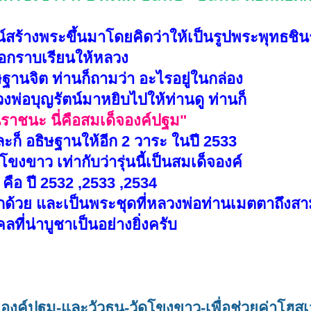
ตน์สร้างพระขึ้นมาโดยคิดว่าให้เป็นรูปพระพุทธชิน
พอกราบเรียนให้หลวง
นจิต ท่านก็ถามว่า อะไรอยู่ในกล่อง
วงพ่อบุญรัตน์มาหยิบไปให้ท่านดู ท่านก็
ินราชนะ นี่คือสมเด็จองค์ปฐม"
ละก็ อธิษฐานให้อีก 2 วาระ ในปี 2533
งขาว เท่ากับว่ารุ่นนี้เป็นสมเด็จองค์
 คือ ปี 2532 ,2533 ,2534
 อีกด้วย และเป็นพระชุดที่หลวงพ่อท่านเมตตาถึงสา
ลที่น่าบูชาเป็นอย่างยิ่งครับ
จองค์ปฐม-และวัวธนู-วัดโขงขาว-เพื่อช่วยค่าโฮสเ