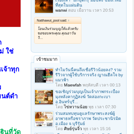
เรื่องเล่า "นักขุดกรุ"มือขลัง ขมังเวทย์
ที่สุดในแผ่นดิน
wanwi
ตอบ
เมื่อวาน เวลา 20:53
Natthawut_pool said:
↑
โอนเงินร่วมบุญให้แล้วครับ
ขอขอบพระคุณ คุณอาวัน
วิ…
ด
่ ใช่
เข้าชมมาก
เจ้าทุก
ทำไมวันนี้คนถึงเชื่อรีวิวน้อยลง? รวม
รีวิวจากผู้ใช้บริการจริง ญาณฮีลใจ by
แมวฟ้า
โดย
Maewfah
พฤหัสบดี เวลา 00:13
พ
ขอเชิญร่วมบุญเป็นเจ้าภาพกระเบื้อง
มนต์ดำ
มุงหลังคากุฏิสงฆ์ วัดล่องกะเบา
อ.อินทร์บุรี...
โดย
ไข่หวานน้อย
พุธ เวลา 07:30
ร่วมสมทบทุนดูแลรักษาพระสงฆ์ผู้
อาพาธหรือชราภาพ วัดประชานิรมิต
อ.เมือง จ.บุรีรัมย์
โดย
ศิษย์รุ่นจิ๋ว
พุธ เวลา 15:16
นที่วัด