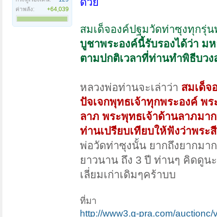
ด้วย
ค่าพลัง:
+64,039
สมเด็จองค์ปฐมวัดท่าซุงทุกรุ่นพุ
บูชาพระองค์นี้รับรองได้ว่า มห
ตามปกติเวลาที่ท่านทำพิธีบวง
หลวงพ่อท่านจะเล่าว่า
สมเด็จ
ปัจเจกพุทธเจ้าทุกพระองค์ พ
ลาภ พระพุทธเจ้าด้านลาภมากท
ท่านเปรียบเทียบให้ฟังว่าพระ
พ่อวัดท่าซุงนั้น ยากถึงยากมา
ยาวนาน ถึง 3 ปี ท่านๆ คิดดูนะ
เลี่ยมเก่าเดิมๆคร้าบบ
ที่มา
http://www3.g-pra.com/auctionc