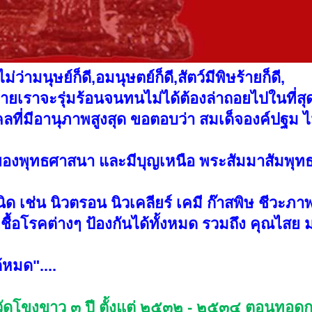
ม่ว่ามนุษย์ก็ดี,อมนุษตย์ก็ดี,สัตว์มีพิษร้ายก็ดี,
ร้ายเราจะรุ่มร้อนจนทนไม่ได้ต้องล่าถอยไปในที่สุ
คลที่มีอานุภาพสูงสุด ขอตอบว่า สมเด็จองค์ปฐม ไม
้นของพุทธศาสนา และมีบุญเหนือ พระสัมมาสัมพุทธ
ิด เช่น นิวตรอน นิวเคลียร์ เคมี ก๊าสพิษ ชีวะภา
้อโรคต่างๆ ป้องกันได้ทั้งหมด รวมถึง คุณไสย 
้หมด"....
วัดโขงขาว ๓ ปี ตั้งแต่ ๒๕๓๒ - ๒๕๓๔ ตอนทอดกฐิ