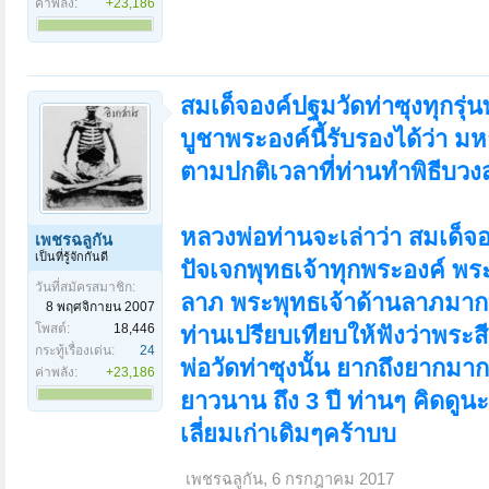
ค่าพลัง:
+23,186
สมเด็จองค์ปฐมวัดท่าซุงทุกรุ่นพุ
บูชาพระองค์นี้รับรองได้ว่า มห
ตามปกติเวลาที่ท่านทำพิธีบวง
หลวงพ่อท่านจะเล่าว่า สมเด็
เพชรฉลูกัน
เป็นที่รู้จักกันดี
ปัจเจกพุทธเจ้าทุกพระองค์ พ
วันที่สมัครสมาชิก:
ลาภ พระพุทธเจ้าด้านลาภมากท
8 พฤศจิกายน 2007
โพสต์:
18,446
ท่านเปรียบเทียบให้ฟังว่าพระ
กระทู้เรื่องเด่น:
24
พ่อวัดท่าซุงนั้น ยากถึงยากมา
ค่าพลัง:
+23,186
ยาวนาน ถึง 3 ปี ท่านๆ คิดดูนะ
เลี่ยมเก่าเดิมๆคร้าบบ
เพชรฉลูกัน
,
6 กรกฎาคม 2017