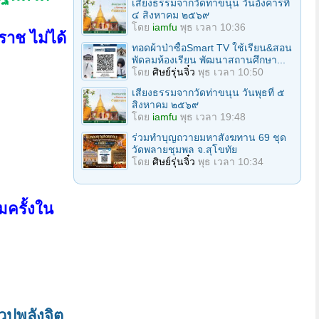
เสียงธรรมจากวัดท่าขนุน วันอังคารที่
๔ สิงหาคม ๒๕๖๙
โดย
iamfu
พุธ เวลา 10:36
ราช ไม่ได้
ทอดผ้าป่าซื้อSmart TV ใช้เรียน&สอน
พัดลมห้องเรียน พัฒนาสถานศึกษา...
โดย
ศิษย์รุ่นจิ๋ว
พุธ เวลา 10:50
เสียงธรรมจากวัดท่าขนุน วันพุธที่ ๕
สิงหาคม ๒๕๖๙
โดย
iamfu
พุธ เวลา 19:48
ร่วมทําบุญถวายมหาสังฆทาน 69 ชุด
วัดพลายชุมพล จ.สุโขทัย
โดย
ศิษย์รุ่นจิ๋ว
พุธ เวลา 10:34
มครั้งใน
วปพลังจิต