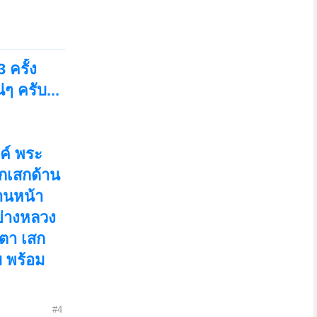
 ครั้ง
ๆ ครับ...
ค์ พระ
ุกเสกด้าน
านหน้า
ย่างหลวง
ตตา เสก
บ พร้อม
#4