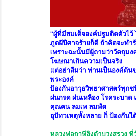
"ผู้ที่มีสมเด็จองค์ปฐมติดตัวไว้ ไ
ภูตผีปีศาจร้ายก็ดี ถ้าคิดจะทำ
เพราะฉะนั้นมีผู้ถามว่าวัตถุมง
โฆษณาเกินความเป็นจริง
แต่อย่าลืมว่า ท่านเป็นองค์ต
พระองค์
ป้องกันอาวุธวิทยาศาสตร์ทุกชน
ฝนกรด ฝนเหลือง โรคระบาด เชื
คุณคน ลมเพ ลมพัด
อุปัทวเหตุทั้งหลาย ก็ ป้องกันได
หลวงพ่อฤาษีลิงดำบวงสรวง ที่