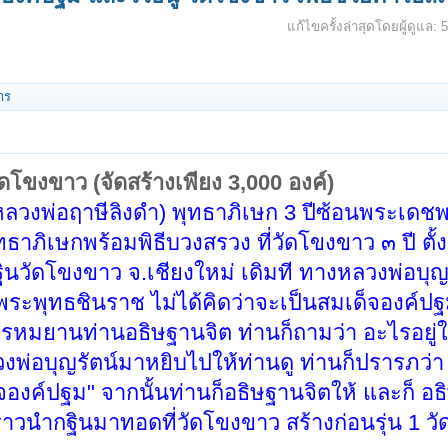
แก้ไขครั้งล่าสุดโดยผู้ดูแล:
าร
ัดโขงขาว (จัดสร้างเพียง 3,000 องค์)
วงพ่อฤาษีลิงดำ) พุทธาภิเษก 3 ปีซ้อนพระเดช
ทธาภิเษกพร้อมพิธีบวงสรวง ที่วัดโขงขาว ๓ ปี ตั้ง
ดโขงขาว จ.เชียงใหม่ เดิมที ทางหลวงพ่อบุญร
ปพระพุทธชินราช ไม่ได้คิดว่าจะเป็นสมเด็จองค์ป
หมยานท่านอธิษฐานจิต ท่านก็ถามว่า อะไรอยู่
งพ่อบุญรัตน์มาหยิบไปให้ท่านดู ท่านก็ปรารภว่า "
จองค์ปฐม" จากนั้นท่านก็อธิษฐานจิตให้ และก็ อธ
าวนำกฐินมาทอดที่วัดโขงขาว สร้างก่อนรุ่น 1 วัด