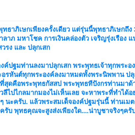
ทธาภิเษกเพียงครั้งเดียว แต่รุ่นนี้พุทธาภิเษกถึง 3
าลาภ มหาโชค การเงินคล่องตัว เจริญรุ่งเรือง แน่
สวรง และ ปลุกเสก
จองค์ปฐมท่านลงมาปลุกเสก พระพุทธเจ้าทุกพระอง
ระอรหันต์ทุกพระองค์ลงมาหมดทั้งพระนิพพาน ปล
ี่สุดคือพระพุทธกัสสป พระพุทธทีปังกรท่านมาด้
สีวลีไปไกลมากมองไม่เห็นเลย จะหาพระที่ทำได้อ
กๆ นะครับ. แล้วพระสมเด็จองค์ปฐมรุ่นนี้ ท่านเม
ครับ พุทธคุณจะสูงส่งเพียงใด....น่าบูชาจริงๆครั