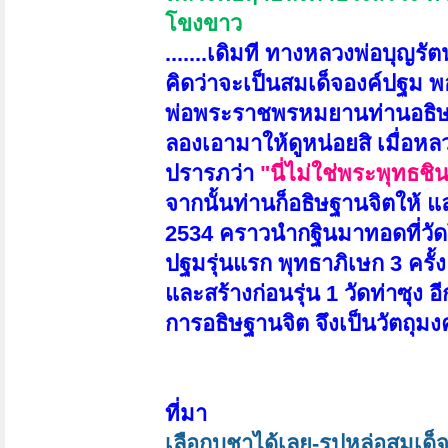
โขงขาว
.......เดิมที ทางหลวงพ่อบุญรั
คิดว่าจะเป็นสมเด็จองค์ปฐม 
พ่อพระราชพรหมยานท่านอธิษฐา
ลองเอามาให้ดูหน่อยสิ เมื่อหล
ปรารภว่า
"นี่ไม่ใช่พระพุทธช
จากนั้นท่านก็อธิษฐานจิตให้ แ
2534 คราวนำกฐินมาทอดที่วัดโข
ปฐมรุ่นแรก พุทธาภิเษก 3 ครั้ง
และสร้างก่อนรุ่น 1 วัดท่าซุง
การอธิษฐานจิต จึงเป็นวัตถุมงค
ที่มา
เลือกบูชาได้เลย-รูปหล่อสมเด็