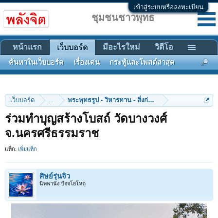
เข้าสู่ระบบหรือลงทะเบียน
ชุมชนชาวพุทธ
หน้าแรก
มีอะไรใหม่
วิดีโอ
เว็บบอร์ด
ค้นหาในเว็บบอร์ด
เรื่องเด่น
กระทู้และโพสต์ล่าสุด
เว็บบอร์ด
...
พระพุทธรูป - วิหารทาน - สิ่งก่อสร้าง
ร่วมทําบุญสร้างโบสถ์ วัดบางวงศ์
จ.นครศรีธรรมราช
แท็ก:
เพิ่มแท็ก
ศิษย์รุ่นจิ๋ว
นิพพานัง ปัจจโยโหตุ