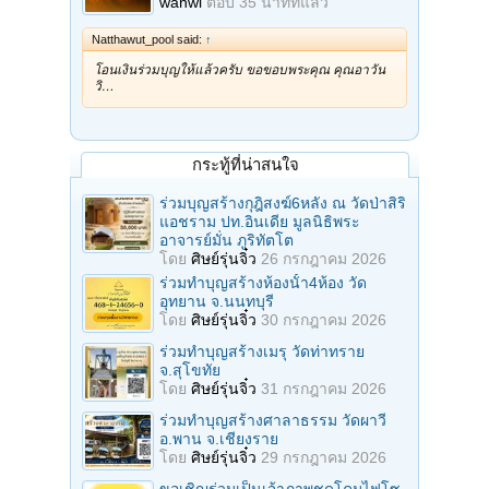
wanwi
ตอบ
35 นาทีที่แล้ว
Natthawut_pool said:
↑
โอนเงินร่วมบุญให้แล้วครับ ขอขอบพระคุณ คุณอาวัน
วิ…
กระทู้ที่น่าสนใจ
ร่วมบุญสร้างกุฎิสงฆ์6หลัง ณ วัดป่าสิริ
แอชราม ปท.อินเดีย มูลนิธิพระ
อาจารย์มั่น ภูริทัตโต
โดย
ศิษย์รุ่นจิ๋ว
26 กรกฎาคม 2026
ร่วมทําบุญสร้างห้องนั้า4ห้อง วัด
อุทยาน จ.นนทบุรี
โดย
ศิษย์รุ่นจิ๋ว
30 กรกฎาคม 2026
ร่วมทําบุญสร้างเมรุ วัดท่าทราย
จ.สุโขทัย
โดย
ศิษย์รุ่นจิ๋ว
31 กรกฎาคม 2026
ร่วมทําบุญสร้างศาลาธรรม วัดผาวี
อ.พาน จ.เชียงราย
โดย
ศิษย์รุ่นจิ๋ว
29 กรกฎาคม 2026
ขอเชิญร่วมเป็นเจ้าภาพชุดโคมไฟโซ