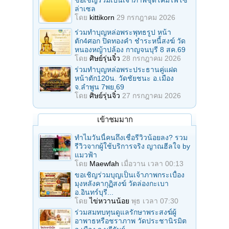
ล่าเซล
โดย
kittikorn
29 กรกฎาคม 2026
ร่วมทําบุญหล่อพระพุทธรูป หน้า
ตัก4ศอก ปิดทองคํา ชําระหนี้สงฆ์ วัด
หนองหญ้าปล้อง กาญจนบุรี 8 สค.69
โดย
ศิษย์รุ่นจิ๋ว
28 กรกฎาคม 2026
ร่วมทําบุญหล่อพระประธานคู่แฝด
หน้าตัก120น. วัดชัยชนะ อ.เมือง
จ.ลำพูน 7พย.69
โดย
ศิษย์รุ่นจิ๋ว
27 กรกฎาคม 2026
เข้าชมมาก
ทำไมวันนี้คนถึงเชื่อรีวิวน้อยลง? รวม
รีวิวจากผู้ใช้บริการจริง ญาณฮีลใจ by
แมวฟ้า
โดย
Maewfah
เมื่อวาน เวลา 00:13
ขอเชิญร่วมบุญเป็นเจ้าภาพกระเบื้อง
มุงหลังคากุฏิสงฆ์ วัดล่องกะเบา
อ.อินทร์บุรี...
โดย
ไข่หวานน้อย
พุธ เวลา 07:30
ร่วมสมทบทุนดูแลรักษาพระสงฆ์ผู้
อาพาธหรือชราภาพ วัดประชานิรมิต