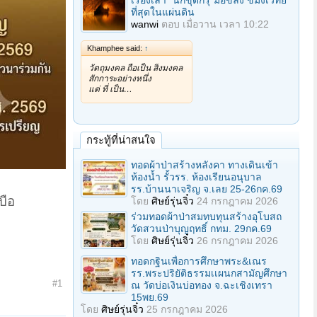
เรื่องเล่า "นักขุดกรุ"มือขลัง ขมังเวทย์
ที่สุดในแผ่นดิน
wanwi
ตอบ
เมื่อวาน เวลา 10:22
Khamphee said:
↑
วัตถุมงคล ถือเป็น สิ่งมงคล
สักการะอย่างหนึ่ง
แต่ ที่ เป็น…
กระทู้ที่น่าสนใจ
ทอดผ้าป่าสร้างหลังคา ทางเดินเข้า
ห้องน้ำ รั้วรร. ห้องเรียนอนุบาล
รร.บ้านนาเจริญ จ.เลย 25-26กค.69
บือ
โดย
ศิษย์รุ่นจิ๋ว
24 กรกฎาคม 2026
ร่วมทอดผ้าป่าสมทบทุนสร้างอุโบสถ
วัดสวนป่าบุญฤทธิ์ กทม. 29กค.69
โดย
ศิษย์รุ่นจิ๋ว
26 กรกฎาคม 2026
ทอดกฐินเพื่อการศึกษาพระ&เณร
รร.พระปริยัติธรรมเเผนกสามัญศึกษา
#1
ณ วัดบ่อเงินบ่อทอง จ.ฉะเชิงเทรา
15พย.69
โดย
ศิษย์รุ่นจิ๋ว
25 กรกฎาคม 2026