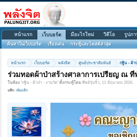
หน้าแรก
มีอะไรใหม่
วิดีโอ
รูปภา
เว็บบอร์ด
ค้นหาในเว็บบอร์ด
เรื่องเด่น
กระทู้และโพสต์ล่าสุด
หน้าแรก
เว็บบอร์ด
พลังจิต
ศูนย์ประชาสัมพันธ์
กฐิน - ผ้า
ร่วมทอดผ้าป่าสร้างศาลาการเปรียญ ณ ท
ในห้อง '
กฐิน - ผ้าป่า - งานวัด
' ตั้งกระทู้โดย
ศิษย์รุ่นจิ๋ว
,
11 มิถุนายน 2026
.
แท็ก:
เพิ่มแท็ก