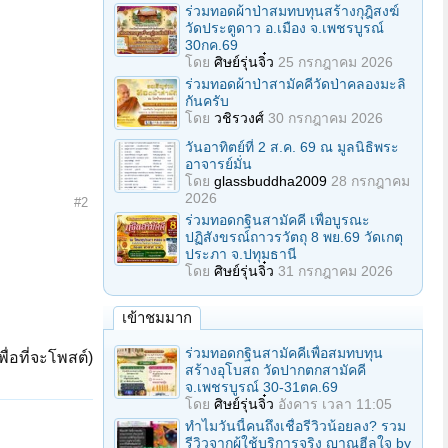
ร่วมทอดผ้าป่าสมทบทุนสร้างกุฎิสงฆ์
วัดประตูดาว อ.เมือง จ.เพชรบูรณ์
30กค.69
โดย
ศิษย์รุ่นจิ๋ว
25 กรกฎาคม 2026
ร่วมทอดผ้าป่าสามัคคีวัดป่าคลองมะลิ
กันครับ
โดย
วชิรวงศ์
30 กรกฎาคม 2026
วันอาทิตย์ที่ 2 ส.ค. 69 ณ มูลนิธิพระ
อาจารย์มั่น
โดย
glassbuddha2009
28 กรกฎาคม
2026
#2
ร่วมทอดกฐินสามัคคี เพื่อบูรณะ
ปฏิสังขรณ์ถาวรวัตถุ 8 พย.69 วัดเกตุ
ประภา จ.ปทุมธานี
โดย
ศิษย์รุ่นจิ๋ว
31 กรกฎาคม 2026
เข้าชมมาก
ร่วมทอดกฐินสามัคคีเพื่อสมทบทุน
ื่อที่จะโพสต์)
สร้างอุโบสถ วัดปากตกสามัคคี
จ.เพชรบูรณ์ 30-31ตค.69
โดย
ศิษย์รุ่นจิ๋ว
อังคาร เวลา 11:05
ทำไมวันนี้คนถึงเชื่อรีวิวน้อยลง? รวม
รีวิวจากผู้ใช้บริการจริง ญาณฮีลใจ by