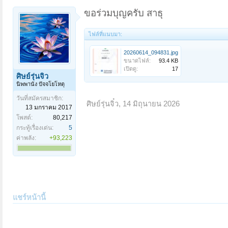
ขอร่วมบุญครับ สาธุ
ไฟล์ที่แนบมา:
20260614_094831.jpg
ขนาดไฟล์:
93.4 KB
เปิดดู:
17
ศิษย์รุ่นจิ๋ว
นิพพานัง ปัจจโยโหตุ
วันที่สมัครสมาชิก:
ศิษย์รุ่นจิ๋ว
,
14 มิถุนายน 2026
13 มกราคม 2017
โพสต์:
80,217
กระทู้เรื่องเด่น:
5
ค่าพลัง:
+93,223
แชร์หน้านี้