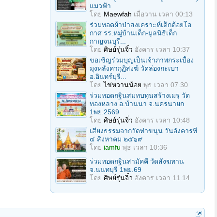
แมวฟ้า
โดย
Maewfah
เมื่อวาน เวลา 00:13
ร่วมทอดผ้าป่าสงเคราะห์เด็กด้อยโอ
กาศ รร.หมู่บ้านเด็ก-มูลนิธิเด็ก
กาญจนบุรี...
โดย
ศิษย์รุ่นจิ๋ว
อังคาร เวลา 10:37
ขอเชิญร่วมบุญเป็นเจ้าภาพกระเบื้อง
มุงหลังคากุฏิสงฆ์ วัดล่องกะเบา
อ.อินทร์บุรี...
โดย
ไข่หวานน้อย
พุธ เวลา 07:30
ร่วมทอดกฐินสมทบทุนสร้างเมรุ วัด
ทองหลาง อ.บ้านนา จ.นครนายก
1พย.2569
โดย
ศิษย์รุ่นจิ๋ว
อังคาร เวลา 10:48
เสียงธรรมจากวัดท่าขนุน วันอังคารที่
๔ สิงหาคม ๒๕๖๙
โดย
iamfu
พุธ เวลา 10:36
ร่วมทอดกฐินสามัคคี วัดสังฆทาน
จ.นนทบุรี 1พย.69
โดย
ศิษย์รุ่นจิ๋ว
อังคาร เวลา 11:14