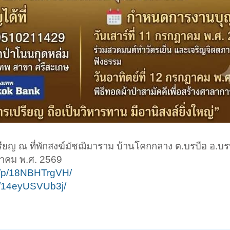
ียญ ณ ที่พักสงฆ์มัชฌิมาราม บ้านโคกกลาง ต.บรบือ อ.บร
ฏาคม พ.ศ. 2569
e/p/18NBHTrgVH/
e/14eyUSVUb3j/