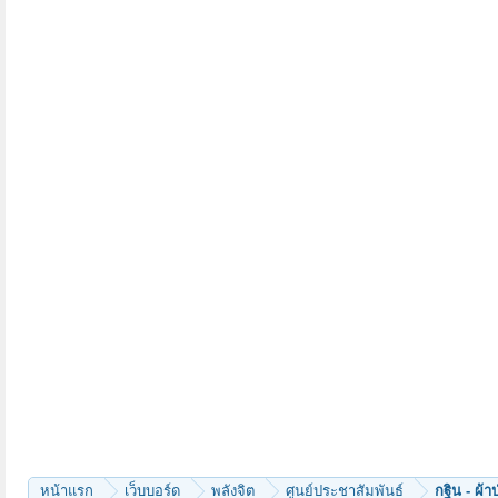
หน้าแรก
เว็บบอร์ด
พลังจิต
ศูนย์ประชาสัมพันธ์
กฐิน - ผ้า