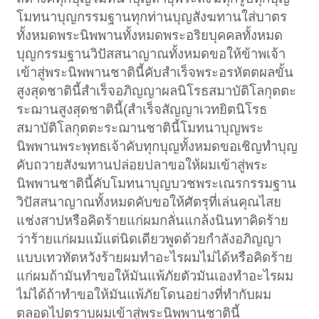
โมทนาบุญกรรมฐานทุกท่านบุญสังฆทานใส่บาตร
ทั้งหมดพระนิพพานทั้งหมดพระอริยบุคคลทั้งหมด
บุญกรรมฐานวิปัสสนาญาณทั้งหมดขอให้ข้าพเจ้า
เข้าสู่พระนิพพานชาตินี้คับสำเร็จพระอรหัตตผลขั้น
สูงสุดชาตินี้สำเร็จอภิญญาผลนิโรธสมาบัติโลกุตตะ
ระฌานสูงสุดชาตินี้(สำเร็จสัญญาเวทยิตนิโรธ
สมาบัติโลกุตตะระฌานชาตินี้โมทนาบุญพระ
นิพพานพระพุทธเจ้าคับทุกบุญทั้งหมดขอเชิญทำบุญ
คับถวายสังฆทานปล่อยปลาขอให้ผมเข้าสู่พระ
นิพพานชาตินี้คับโมทนาบุญบวชพระเณรกรรมฐาน
วิปัสสนาญาณทั้งหมดคับขอให้ศัตรุที่เล่นคุณไสย
แช่งสาปหรือคิดร้ายแก่ผมกลั่นแกล้งนินทาคิดร้าย
ว่าร้ายแก่ผมแม้แต่นิดเดียวพูดด้วยกำลังอภิญญา
แบบเทวทัตหวังร้ายผมทำอะไรผมไม่ได้หรือคิดร้าย
แก่ผมถ้ามันทำขอให้มันแพ้ภัยตัวมันเองทำอะไรผม
ไม่ได้ถ้าทำขอให้มันแพ้ภัยโดนอย่างที่ทำกับผม
ตลอดไปตราบผมเข้าสู่พระนิพพานชาตินี้