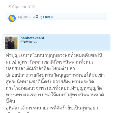
15 มิถุนายน 2026
อนุโมทนา x
2
ดูรายการ
nanbatakeshi
เป็นที่รู้จักกันดี
ทำบุญ10บาทโมทนาบุญหลวงพ่อทั้งหมดคับขอให้
ผมเข้าสู่พระนิพพานชาตินี้พระนิพพานทั้งหมด
ปล่อยปลาเต็มกำลังที่จะโดนฆ่าปลา
ปล่อยปลาถวายสังฆทานวัดบุญยฯกทมขอให้ผมเข้า
สู่พระนิพพานชาตินี้ครับถวายสังฆทานพระวัด
กระโจมทองบวชพระเณรทั้งหมด.ทำบุญทุกบุญวัด
ท่าซุงพระเณรทุกรุปขอให้ผมเข้าสู่พระนิพพานชาติ
นี้คับ
อุทิศแก่เจ้ากรรมนายเวรที่คิดร้าย้ฃเป็นสุขๆอย่า