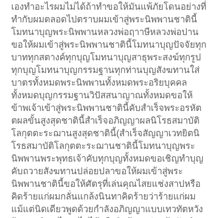
เองทำอะไรผมไม่ได้ถ้าทำขอให้มันแพ้ภัยโดนอย่างที่
ทำกับผมตลอดไปตราบผมเข้าสู่พระนิพพานชาตินี้
โมทนาบุญพระนิพพานหลวงพ่อฤาาษีหลวงพ่อปาน
ขอให้ผมเข้าสู่พระนิพพานชาตินี้โมทนาบุญปัจจัยทุก
บาททุกสตางค์ทุกบุญโมทนาบุญสาธุพระสงฆ์ทุกรูป
ทุกบุญโมทนาบุญกรรมฐานทุกท่านบุญสังฆทานใส่
บาตรทั้งหมดพระนิพพานทั้งหมดพระอริยบุคคล
ทั้งหมดบุญกรรมฐานวิปัสสนาญาณทั้งหมดขอให้
ข้าพเจ้าเข้าสู่พระนิพพานชาตินี้คับสำเร็จพระอรหัต
ตผลขั้นสูงสุดชาตินี้สำเร็จอภิญญาผลนิโรธสมาบัติ
โลกุตตะระฌานสูงสุดชาตินี้(สำเร็จสัญญาเวทยิตนิ
โรธสมาบัติโลกุตตะระฌานชาตินี้โมทนาบุญพระ
นิพพานพระพุทธเจ้าคับทุกบุญทั้งหมดขอเชิญทำบุญ
คับถวายสังฆทานปล่อยปลาขอให้ผมเข้าสู่พระ
นิพพานชาตินี้ขอให้ศัตรุที่เล่นคุณไสยแช่งสาปหรือ
คิดร้ายแก่ผมกลั่นแกล้งนินทาคิดร้ายว่าร้ายแก่ผม
แม้แต่นิดเดียวพูดด้วยกำลังอภิญญาแบบเทวทัตหวัง