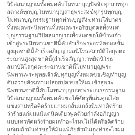
วิปัสสนาญาณทั้งหมดคับโมทนาบุญปัจจัยทุกบาททุก
สตางค์ทุกบุญโมทนาบุญสาธุพระสงฆ์ทุกรูปทุกบุญ
โมทนาบุญกรรมฐานทุกท่านบุญสังฆทานใส่บาตร
ทั้งหมดพระนิพพานทั้งหมดพระอริยบุคคลทั้งหมด
บุญกรรมฐานวิปัสสนาญาณทั้งหมดขอให้ข้าพเจ้า
เข้าสู่พระนิพพานชาตินี้คับสำเร็จพระอรหัตตผลขั้น
สูงสุดชาตินี้สำเร็จอภิญญาผลนิโรธสมาบัติโลกุตตะ
ระฌานสูงสุดชาตินี้(สำเร็จสัญญาเวทยิตนิโรธ
สมาบัติโลกุตตะระฌานชาตินี้โมทนาบุญพระ
นิพพานพระพุทธเจ้าคับทุกบุญทั้งหมดขอเชิญทำบุญ
คับถวายสังฆทานปล่อยปลาขอให้ผมเข้าสู่พระ
นิพพานชาตินี้คับโมทนาบุญบวชพระเณรกรรมฐาน
วิปัสสนาญาณทั้งหมดคับขอให้ศัตรุที่เล่นคุณไสย
แช่งสาปหรือคิดร้ายแก่ผมกลั่นแกล้งนินทาคิดร้าย
ว่าร้ายแก่ผมแม้แต่นิดเดียวพูดด้วยกำลังอภิญญา
แบบเทวทัตหวังร้ายผมทำอะไรผมไม่ได้หรือคิดร้าย
แก่ผมถ้ามันทำขอให้มันแพ้ภัยตัวมันเองทำอะไรผม