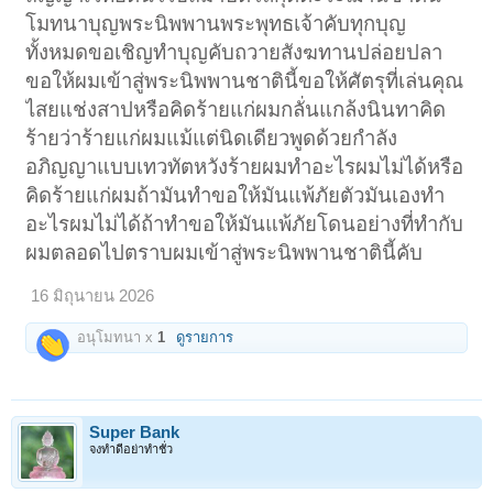
โมทนาบุญพระนิพพานพระพุทธเจ้าคับทุกบุญ
ทั้งหมดขอเชิญทำบุญคับถวายสังฆทานปล่อยปลา
ขอให้ผมเข้าสู่พระนิพพานชาตินี้ขอให้ศัตรุที่เล่นคุณ
ไสยแช่งสาปหรือคิดร้ายแก่ผมกลั่นแกล้งนินทาคิด
ร้ายว่าร้ายแก่ผมแม้แต่นิดเดียวพูดด้วยกำลัง
อภิญญาแบบเทวทัตหวังร้ายผมทำอะไรผมไม่ได้หรือ
คิดร้ายแก่ผมถ้ามันทำขอให้มันแพ้ภัยตัวมันเองทำ
อะไรผมไม่ได้ถ้าทำขอให้มันแพ้ภัยโดนอย่างที่ทำกับ
ผมตลอดไปตราบผมเข้าสู่พระนิพพานชาตินี้คับ
16 มิถุนายน 2026
อนุโมทนา x
1
ดูรายการ
Super Bank
จงทำดีอย่าทำชั่ว