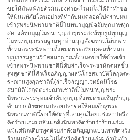
ร้ายผมทำอะไรผมไม่ได้หรือคิดร้ายแก่ผมถ้ามันทำ
ขอให้มันแพ้ภัยตัวมันเองทำอะไรผมไม่ได้ถ้าทำขอ
ให้มันแพ้ภัยโดนอย่างที่ทำกับผมตลอดไปตราบผม
เข้าสู่พระนิพพานชาตินี้โมทนาบุญปัจจัยทุกบาททุก
สตางค์ทุกบุญโมทนาบุญสาธุพระสงฆ์ทุกรูปทุกบุญ
โมทนาบุญกรรมฐานทุกท่านบุญสังฆทานใส่บาตร
ทั้งหมดพระนิพพานทั้งหมดพระอริยบุคคลทั้งหมด
บุญกรรมฐานวิปัสสนาญาณทั้งหมดขอให้ข้าพเจ้า
เข้าสู่พระนิพพานชาตินี้คับสำเร็จพระอรหัตตผลขั้น
สูงสุดชาตินี้สำเร็จอภิญญาผลนิโรธสมาบัติโลกุตตะ
ระฌานสูงสุดชาตินี้(สำเร็จสัญญาเวทยิตนิโรธ
สมาบัติโลกุตตะระฌานชาตินี้โมทนาบุญพระ
นิพพานพระพุทธเจ้าคับทุกบุญทั้งหมดขอเชิญทำบุญ
คับถวายสังฆทานปล่อยปลาขอให้ผมเข้าสู่พระ
นิพพานชาตินี้ขอให้ศัตรุที่เล่นคุณไสยแช่งสาปหรือ
คิดร้ายแก่ผมกลั่นแกล้งนินทาคิดร้ายว่าร้ายแก่ผม
แม้แต่นิดเดียวพูดด้วยกำลังอภิญญาแบบเทวทัตหวัง
ร้ายผมทำอะไรผมไม่ได้หรือคิดร้ายแก่ผมถ้ามันทำ