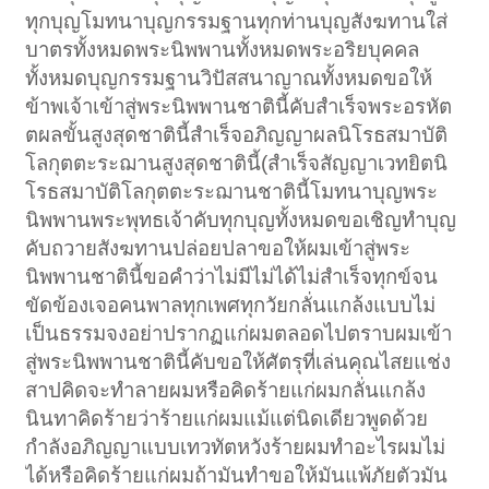
ทุกบุญโมทนาบุญกรรมฐานทุกท่านบุญสังฆทานใส่
บาตรทั้งหมดพระนิพพานทั้งหมดพระอริยบุคคล
ทั้งหมดบุญกรรมฐานวิปัสสนาญาณทั้งหมดขอให้
ข้าพเจ้าเข้าสู่พระนิพพานชาตินี้คับสำเร็จพระอรหัต
ตผลขั้นสูงสุดชาตินี้สำเร็จอภิญญาผลนิโรธสมาบัติ
โลกุตตะระฌานสูงสุดชาตินี้(สำเร็จสัญญาเวทยิตนิ
โรธสมาบัติโลกุตตะระฌานชาตินี้โมทนาบุญพระ
นิพพานพระพุทธเจ้าคับทุกบุญทั้งหมดขอเชิญทำบุญ
คับถวายสังฆทานปล่อยปลาขอให้ผมเข้าสู่พระ
นิพพานชาตินี้ขอคำว่าไม่มีไม่ได้ไม่สำเร็จทุกข์จน
ขัดข้องเจอคนพาลทุกเพศทุกวัยกลั่นแกล้งแบบไม่
เป็นธรรมจงอย่าปรากฏแก่ผมตลอดไปตราบผมเข้า
สู่พระนิพพานชาตินี้คับขอให้ศัตรุที่เล่นคุณไสยแช่ง
สาปคิดจะทำลายผมหรือคิดร้ายแก่ผมกลั่นแกล้ง
นินทาคิดร้ายว่าร้ายแก่ผมแม้แต่นิดเดียวพูดด้วย
กำลังอภิญญาแบบเทวทัตหวังร้ายผมทำอะไรผมไม่
ได้หรือคิดร้ายแก่ผมถ้ามันทำขอให้มันแพ้ภัยตัวมัน