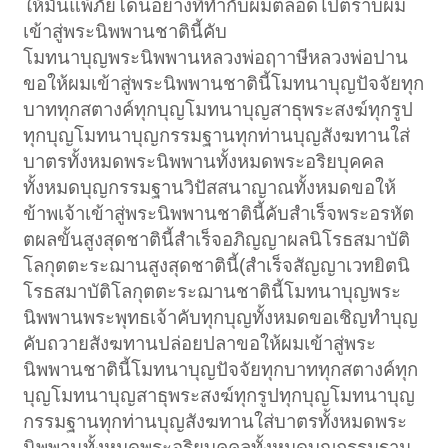
ให้มันแพ้ภัยโดนอย่างที่ทำกับผมตลอดไปตราบผม
เข้าสู่พระนิพพานชาตินี้คับ
โมทนาบุญพระนิพพานหลวงพ่อฤาาษีหลวงพ่อปาน
ขอให้ผมเข้าสู่พระนิพพานชาตินี้โมทนาบุญปัจจัยทุก
บาททุกสตางค์ทุกบุญโมทนาบุญสาธุพระสงฆ์ทุกรูป
ทุกบุญโมทนาบุญกรรมฐานทุกท่านบุญสังฆทานใส่
บาตรทั้งหมดพระนิพพานทั้งหมดพระอริยบุคคล
ทั้งหมดบุญกรรมฐานวิปัสสนาญาณทั้งหมดขอให้
ข้าพเจ้าเข้าสู่พระนิพพานชาตินี้คับสำเร็จพระอรหัต
ตผลขั้นสูงสุดชาตินี้สำเร็จอภิญญาผลนิโรธสมาบัติ
โลกุตตะระฌานสูงสุดชาตินี้(สำเร็จสัญญาเวทยิตนิ
โรธสมาบัติโลกุตตะระฌานชาตินี้โมทนาบุญพระ
นิพพานพระพุทธเจ้าคับทุกบุญทั้งหมดขอเชิญทำบุญ
คับถวายสังฆทานปล่อยปลาขอให้ผมเข้าสู่พระ
นิพพานชาตินี้โมทนาบุญปัจจัยทุกบาททุกสตางค์ทุก
บุญโมทนาบุญสาธุพระสงฆ์ทุกรูปทุกบุญโมทนาบุญ
กรรมฐานทุกท่านบุญสังฆทานใส่บาตรทั้งหมดพระ
นิพพานทั้งหมดพระอริยบุคคลทั้งหมดบุญกรรมฐาน