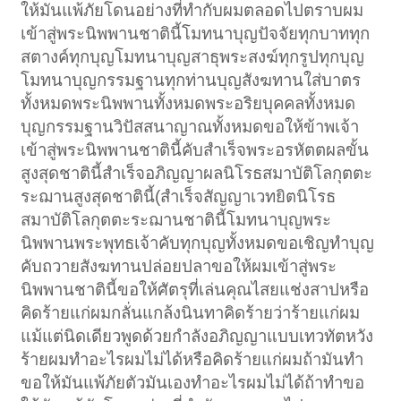
ให้มันแพ้ภัยโดนอย่างที่ทำกับผมตลอดไปตราบผม
เข้าสู่พระนิพพานชาตินี้โมทนาบุญปัจจัยทุกบาททุก
สตางค์ทุกบุญโมทนาบุญสาธุพระสงฆ์ทุกรูปทุกบุญ
โมทนาบุญกรรมฐานทุกท่านบุญสังฆทานใส่บาตร
ทั้งหมดพระนิพพานทั้งหมดพระอริยบุคคลทั้งหมด
บุญกรรมฐานวิปัสสนาญาณทั้งหมดขอให้ข้าพเจ้า
เข้าสู่พระนิพพานชาตินี้คับสำเร็จพระอรหัตตผลขั้น
สูงสุดชาตินี้สำเร็จอภิญญาผลนิโรธสมาบัติโลกุตตะ
ระฌานสูงสุดชาตินี้(สำเร็จสัญญาเวทยิตนิโรธ
สมาบัติโลกุตตะระฌานชาตินี้โมทนาบุญพระ
นิพพานพระพุทธเจ้าคับทุกบุญทั้งหมดขอเชิญทำบุญ
คับถวายสังฆทานปล่อยปลาขอให้ผมเข้าสู่พระ
นิพพานชาตินี้ขอให้ศัตรุที่เล่นคุณไสยแช่งสาปหรือ
คิดร้ายแก่ผมกลั่นแกล้งนินทาคิดร้ายว่าร้ายแก่ผม
แม้แต่นิดเดียวพูดด้วยกำลังอภิญญาแบบเทวทัตหวัง
ร้ายผมทำอะไรผมไม่ได้หรือคิดร้ายแก่ผมถ้ามันทำ
ขอให้มันแพ้ภัยตัวมันเองทำอะไรผมไม่ได้ถ้าทำขอ