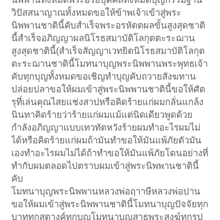
วิปัสสนาญาณทั้งหมดขอให้ข้าพเจ้าเข้าสู่พระ
นิพพานชาตินี้คับสำเร็จพระอรหัตตผลขั้นสูงสุดชาติ
นี้สำเร็จอภิญญาผลนิโรธสมาบัติโลกุตตะระฌาน
สูงสุดชาตินี้(สำเร็จสัญญาเวทยิตนิโรธสมาบัติโลกุต
ตะระฌานชาตินี้โมทนาบุญพระนิพพานพระพุทธเจ้า
คับทุกบุญทั้งหมดขอเชิญทำบุญคับถวายสังฆทาน
ปล่อยปลาขอให้ผมเข้าสู่พระนิพพานชาตินี้ขอให้ศัต
รุที่เล่นคุณไสยแช่งสาปหรือคิดร้ายแก่ผมกลั่นแกล้ง
นินทาคิดร้ายว่าร้ายแก่ผมแม้แต่นิดเดียวพูดด้วย
กำลังอภิญญาแบบเทวทัตหวังร้ายผมทำอะไรผมไม่
ได้หรือคิดร้ายแก่ผมถ้ามันทำขอให้มันแพ้ภัยตัวมัน
เองทำอะไรผมไม่ได้ถ้าทำขอให้มันแพ้ภัยโดนอย่างที่
ทำกับผมตลอดไปตราบผมเข้าสู่พระนิพพานชาตินี้
คับ
โมทนาบุญพระนิพพานหลวงพ่อฤาาษีหลวงพ่อปาน
ขอให้ผมเข้าสู่พระนิพพานชาตินี้โมทนาบุญปัจจัยทุก
บาททุกสตางค์ทุกบุญโมทนาบุญสาธุพระสงฆ์ทุกรูป