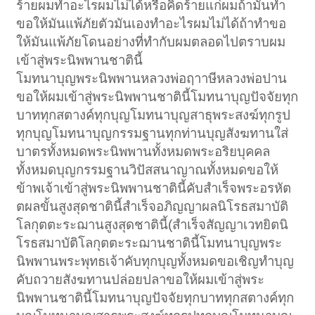
ร้ายผมทำอะไรผมไม่ได้หรือคิดร้ายแก่ผมถ้ามันทำ
ขอให้มันแพ้ภัยตัวมันเองทำอะไรผมไม่ได้ถ้าทำขอ
ให้มันแพ้ภัยโดนอย่างที่ทำกับผมตลอดไปตราบผม
เข้าสู่พระนิพพานชาตินี้
โมทนาบุญพระนิพพานหลวงพ่อฤาาษีหลวงพ่อปาน
ขอให้ผมเข้าสู่พระนิพพานชาตินี้โมทนาบุญปัจจัยทุก
บาททุกสตางค์ทุกบุญโมทนาบุญสาธุพระสงฆ์ทุกรูป
ทุกบุญโมทนาบุญกรรมฐานทุกท่านบุญสังฆทานใส่
บาตรทั้งหมดพระนิพพานทั้งหมดพระอริยบุคคล
ทั้งหมดบุญกรรมฐานวิปัสสนาญาณทั้งหมดขอให้
ข้าพเจ้าเข้าสู่พระนิพพานชาตินี้คับสำเร็จพระอรหัต
ตผลขั้นสูงสุดชาตินี้สำเร็จอภิญญาผลนิโรธสมาบัติ
โลกุตตะระฌานสูงสุดชาตินี้(สำเร็จสัญญาเวทยิตนิ
โรธสมาบัติโลกุตตะระฌานชาตินี้โมทนาบุญพระ
นิพพานพระพุทธเจ้าคับทุกบุญทั้งหมดขอเชิญทำบุญ
คับถวายสังฆทานปล่อยปลาขอให้ผมเข้าสู่พระ
นิพพานชาตินี้โมทนาบุญปัจจัยทุกบาททุกสตางค์ทุก