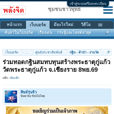
เข้าสู่ระบบหรือลงทะเบียน
ชุมชนชาวพุทธ
หน้าแรก
มีอะไรใหม่
วิดีโอ
เว็บบอร์ด
ค้นหาในเว็บบอร์ด
เรื่องเด่น
กระทู้และโพสต์ล่าสุด
เว็บบอร์ด
...
ศูนย์ประชาสัมพันธ์
กฐิน - ผ้าป่า - งานวัด
ร่วมทอดกฐินสมทบทุนสร้างพระธาตุกู่แก้ว
วัดพระธาตุกู่แก้ว จ.เชียงราย 8พย.69
แท็ก:
เพิ่มแท็ก
ศิษย์รุ่นจิ๋ว
นิพพานัง ปัจจโยโหตุ