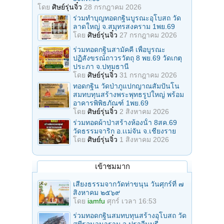
โดย
ศิษย์รุ่นจิ๋ว
28 กรกฎาคม 2026
ร่วมทําบุญทอดกฐินบูรณะอุโบสถ วัด
ลาดใหญ่ จ.สมุทรสงคราม 1พย.69
โดย
ศิษย์รุ่นจิ๋ว
27 กรกฎาคม 2026
ร่วมทอดกฐินสามัคคี เพื่อบูรณะ
ปฏิสังขรณ์ถาวรวัตถุ 8 พย.69 วัดเกตุ
ประภา จ.ปทุมธานี
โดย
ศิษย์รุ่นจิ๋ว
31 กรกฎาคม 2026
ทอดกฐิน วัดป่าภูแปกญาณสัมปันโน
สมทบทุนสร้างพระพุทธรูปใหญ่ พร้อม
อาคารพิพิธภัณฑ์ 1พย.69
โดย
ศิษย์รุ่นจิ๋ว
2 สิงหาคม 2026
ร่วมทอดผ้าป่าสร้างห้องนั้า 8สค.69
วัดธรรมจาริก อ.เเม่จัน จ.เชียงราย
โดย
ศิษย์รุ่นจิ๋ว
1 สิงหาคม 2026
เข้าชมมาก
เสียงธรรมจากวัดท่าขนุน วันศุกร์ที่ ๗
สิงหาคม ๒๕๖๙
โดย
iamfu
ศุกร์ เวลา 16:53
ร่วมทอดกฐินสมทบทุนสร้างอุโบสถ วัด