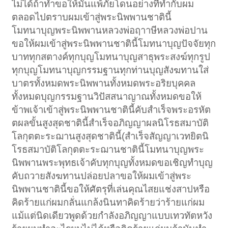
ไม่ได้ถ้าทำขอให้มันแพ้ภัยโดนอย่างที่ทำกับผม
ตลอดไปตราบผมเข้าสู่พระนิพพานชาตินี้
โมทนาบุญพระนิพพานหลวงพ่อฤาาษีหลวงพ่อปาน
ขอให้ผมเข้าสู่พระนิพพานชาตินี้โมทนาบุญปัจจัยทุก
บาททุกสตางค์ทุกบุญโมทนาบุญสาธุพระสงฆ์ทุกรูป
ทุกบุญโมทนาบุญกรรมฐานทุกท่านบุญสังฆทานใส่
บาตรทั้งหมดพระนิพพานทั้งหมดพระอริยบุคคล
ทั้งหมดบุญกรรมฐานวิปัสสนาญาณทั้งหมดขอให้
ข้าพเจ้าเข้าสู่พระนิพพานชาตินี้คับสำเร็จพระอรหัต
ตผลขั้นสูงสุดชาตินี้สำเร็จอภิญญาผลนิโรธสมาบัติ
โลกุตตะระฌานสูงสุดชาตินี้(สำเร็จสัญญาเวทยิตนิ
โรธสมาบัติโลกุตตะระฌานชาตินี้โมทนาบุญพระ
นิพพานพระพุทธเจ้าคับทุกบุญทั้งหมดขอเชิญทำบุญ
คับถวายสังฆทานปล่อยปลาขอให้ผมเข้าสู่พระ
นิพพานชาตินี้ขอให้ศัตรุที่เล่นคุณไสยแช่งสาปหรือ
คิดร้ายแก่ผมกลั่นแกล้งนินทาคิดร้ายว่าร้ายแก่ผม
แม้แต่นิดเดียวพูดด้วยกำลังอภิญญาแบบเทวทัตหวัง