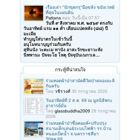
เรื่องเล่า "นักขุดกรุ"มือขลัง ขมังเวทย์
ที่สุดในแผ่นดิน
Pattana
ตอบ
วันนี้เมื่อ 07:57
วันที่ ๙ สิงหาคม พ.ศ. ๒๕๖๙ ตรงกับ
วันอาทิตย์ แรม ๑๑ ค่ำ เดือนแปดหลัง (๘๘) ปี
มะเมีย
ทำบุญใส่บาตรในเช้าวันนี้
อนุโมทนาบุญร่วมกันครับ
สุทินนัง วะตะเม ทานัง อาสะวักขะยาวะหัง
นิพพานะ ปัจจะโย โหตุ ปัจจุบันเนกาเล…
กระทู้ที่น่าสนใจ
ร่วมทอดผ้าป่าสามัคคีวัดป่าคลองมะลิ
กันครับ
โดย
วชิรวงศ์
30 กรกฎาคม 2026
วันอาทิตย์ที่ 2 ส.ค. 69 ณ มูลนิธิพระ
อาจารย์มั่น
โดย
glassbuddha2009
28 กรกฎาคม
2026
ร่วมทอดผ้าป่าซื้อคอมพ์+ปรับปรุง
สนามเด็กเล่น&ระบบไฟฟ้า รร.บ้าน
หนองเป็ดน้ำ จ.นครราชสีมา
30สค.69