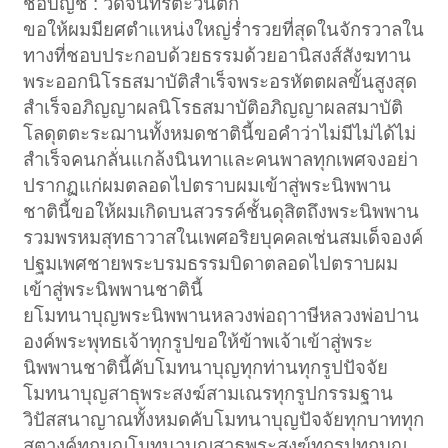
ชื่อบัญชี : วัดจันทร์ตะวันตก
ขอให้ผมมียศตำแหน่งใหญ่ร่ำรวยที่สุดในจักรวาลใน
ทางที่ชอบประกอบด้วยธรรมด้วยอานิสงส์สังฆทาน
พระออกนิโรธสมาบัติสำเร็จพระอรหัตตผลขั้นสูงสุด
สำเร็จอภิญญาผลนิโรธสมาบัติอภิญญาผลสมาบัติ
โลดุตตะระฌานทั้งหมดชาตินี้ขอคำว่าไม่มีไม่ได้ไม่
สำเร็จคนกลั่นแกล้งนินทาและคนพาลทุกเพศจงอย่า
ปรากฏแก่ผมตลอดไปตราบผมเข้าสู่พระนิพพาน
ชาตินี้ขอให้ผมเกิดบนสวรรค์ชั้นดุสิตถึงพระนิพพาน
รวมพรหมสุทธาวาสในเพศอริยบุคคลเช่นสมเด็จองค์
ปฐมเพศชายพระบรมธรรมบิดาตลอดไปตราบผม
เข้าสู่พระนิพพานชาตินี้
ยโมทนาบุญพระนิพพานหลวงพ่อฤาาษีหลวงพ่อปาน
องค์พระพุทธเจ้าทุกรูปขอให้ข้าพเจ้าเข้าสู่พระ
นิพพานชาตินี้คับโมทนาบุญทุกท่านทุกรูปปัจจัย
โมทนาบุญสาธุพระสงฆ์สามเณรทุกรูปกรรมฐาน
วิปัสสนาญาณทั้งหมดคับโมทนาบุญปัจจัยทุกบาททุก
สตางค์ทุกบุญโมทนาบุญสาธุพระสงฆ์ทุกรูปทุกบุญ