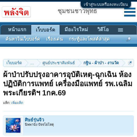
เข้าสู่ระบบหรือลงทะเบียน
ชุมชนชาวพุทธ
หน้าแรก
มีอะไรใหม่
วิดีโอ
เว็บบอร์ด
ค้นหาในเว็บบอร์ด
เรื่องเด่น
กระทู้และโพสต์ล่าสุด
เว็บบอร์ด
...
ศูนย์ประชาสัมพันธ์
กฐิน - ผ้าป่า - งานวัด
ผ้าป่าปรับปรุงอาคารอุบัติเหตุ-ฉุกเฉิน ห้อง
ปฏิบัติการแพทย์ เครื่องมือแพทย์ รพ.เฉลิม
พระเกียรติฯ 1กค.69
แท็ก:
เพิ่มแท็ก
ศิษย์รุ่นจิ๋ว
นิพพานัง ปัจจโยโหตุ