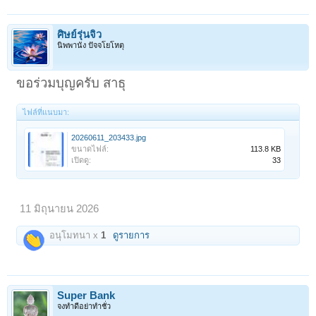
ศิษย์รุ่นจิ๋ว
นิพพานัง ปัจจโยโหตุ
ขอร่วมบุญครับ สาธุ
ไฟล์ที่แนบมา:
20260611_203433.jpg
ขนาดไฟล์:
113.8 KB
เปิดดู:
33
11 มิถุนายน 2026
อนุโมทนา x
1
ดูรายการ
Super Bank
จงทำดีอย่าทำชั่ว