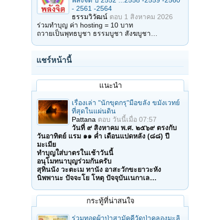
พลังจิต ปี 2552 ...2558 -2559 -2560
- 2561 -2564
ธรรมวิวัฒน์
ตอบ
1 สิงหาคม 2026
ร่วมทำบุญ ค่า hosting = 10 บาท
ถวายเป็นพุทธบูชา ธรรมบูชา สังฆบูชา…
แชร์หน้านี้
แนะนำ
เรื่องเล่า "นักขุดกรุ"มือขลัง ขมังเวทย์
ที่สุดในแผ่นดิน
Pattana
ตอบ
วันนี้เมื่อ 07:57
วันที่ ๙ สิงหาคม พ.ศ. ๒๕๖๙ ตรงกับ
วันอาทิตย์ แรม ๑๑ ค่ำ เดือนแปดหลัง (๘๘) ปี
มะเมีย
ทำบุญใส่บาตรในเช้าวันนี้
อนุโมทนาบุญร่วมกันครับ
สุทินนัง วะตะเม ทานัง อาสะวักขะยาวะหัง
นิพพานะ ปัจจะโย โหตุ ปัจจุบันเนกาเล…
กระทู้ที่น่าสนใจ
ร่วมทอดผ้าป่าสามัคคีวัดป่าคลองมะลิ