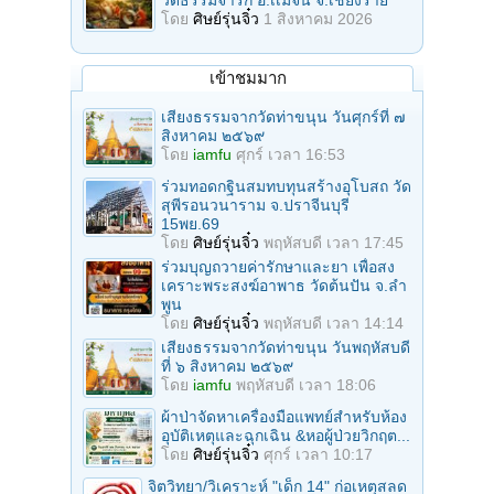
วัดธรรมจาริก อ.เเม่จัน จ.เชียงราย
โดย
ศิษย์รุ่นจิ๋ว
1 สิงหาคม 2026
เข้าชมมาก
เสียงธรรมจากวัดท่าขนุน วันศุกร์ที่ ๗
สิงหาคม ๒๕๖๙
โดย
iamfu
ศุกร์ เวลา 16:53
ร่วมทอดกฐินสมทบทุนสร้างอุโบสถ วัด
สุพีรอนวนาราม จ.ปราจีนบุรี
15พย.69
โดย
ศิษย์รุ่นจิ๋ว
พฤหัสบดี เวลา 17:45
ร่วมบุญถวายค่ารักษาและยา เพื่อสง
เคราะพระสงฆ์อาพาธ วัดต้นปัน จ.ลํา
พูน
โดย
ศิษย์รุ่นจิ๋ว
พฤหัสบดี เวลา 14:14
เสียงธรรมจากวัดท่าขนุน วันพฤหัสบดี
ที่ ๖ สิงหาคม ๒๕๖๙
โดย
iamfu
พฤหัสบดี เวลา 18:06
ผ้าป่าจัดหาเครื่องมือแพทย์สำหรับห้อง
อุบัติเหตุและฉุกเฉิน &หอผู้ป่วยวิกฤต...
โดย
ศิษย์รุ่นจิ๋ว
ศุกร์ เวลา 10:17
จิตวิทยา/วิเคราะห์ "เด็ก 14" ก่อเหตุสลด