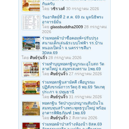
กันครับ
โดย
วชิรวงศ์
30 กรกฎาคม 2026
วันอาทิตย์ที่ 2 ส.ค. 69 ณ มูลนิธิพระ
อาจารย์มั่น
โดย
glassbuddha2009
28 กรกฎาคม
2026
ร่วมทอดผ้าป่าซื้อคอมพ์+ปรับปรุง
สนามเด็กเล่น&ระบบไฟฟ้า รร.บ้าน
หนองเป็ดน้ำ จ.นครราชสีมา
30สค.69
โดย
ศิษย์รุ่นจิ๋ว
28 กรกฎาคม 2026
ร่วมทําบุญทอดกฐินบูรณะอุโบสถ วัด
ลาดใหญ่ จ.สมุทรสงคราม 1พย.69
โดย
ศิษย์รุ่นจิ๋ว
27 กรกฎาคม 2026
ร่วมทอดกฐินสามัคคี เพื่อบูรณะ
ปฏิสังขรณ์ถาวรวัตถุ 8 พย.69 วัดเกตุ
ประภา จ.ปทุมธานี
โดย
ศิษย์รุ่นจิ๋ว
31 กรกฎาคม 2026
ทอดกฐิน วัดป่าภูแปกญาณสัมปันโน
สมทบทุนสร้างพระพุทธรูปใหญ่ พร้อม
อาคารพิพิธภัณฑ์ 1พย.69
โดย
ศิษย์รุ่นจิ๋ว
2 สิงหาคม 2026
ร่วมทอดผ้าป่าสร้างห้องนั้า 8สค.69