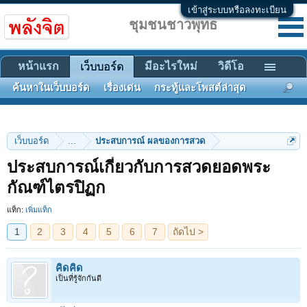
เข้าสู่ระบบหรือลงทะเบียน
ชุมชนชาวพุทธ
หน้าแรก
มีอะไรใหม่
วิดีโอ
เว็บบอร์ด
ค้นหาในเว็บบอร์ด
เรื่องเด่น
กระทู้และโพสต์ล่าสุด
เว็บบอร์ด
...
ประสบการณ์ ผลของการสวด
ประสบการณ์เกี่ยวกับการสวดยอดพระ
1
2
3
4
5
6
7
ถัดไป >
กัณฑ์ไตรปิฏก
แท็ก:
เพิ่มแท็ก
คิดคิด
เป็นที่รู้จักกันดี