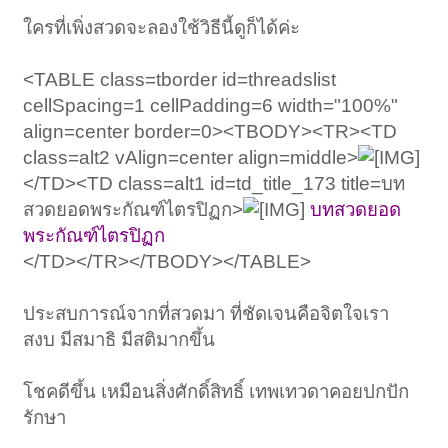
ใครที่เพิ่งสวดจะลองใช้วิธีนี้ดูก็ได้ค่ะ
<TABLE class=tborder id=threadslist
cellSpacing=1 cellPadding=6 width="100%"
align=center border=0><TBODY><TR><TD
class=alt2 vAlign=center align=middle>
</TD><TD class=alt1 id=td_title_173 title=บท
สวดยอดพระกัณฑ์ไตรปิฏก>
บทสวดยอด
พระกัณฑ์ไตรปิฏก
</TD></TR></TBODY></TABLE>
ประสบการณ์จากที่สวดมา ที่ชัดเจนคือจิตใจเรา
สงบ มีสมาธิ มีสติมากขึ้น
โชคดีขึ้น เหมือนสิ่งศักดิ์สิทธิ์ เทพเทวดาคอยปกปัก
รักษา