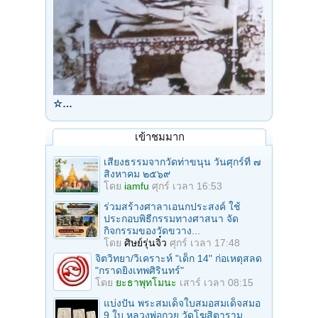
☆…
เข้าชมมาก
เสียงธรรมจากวัดท่าขนุน วันศุกร์ที่ ๗
สิงหาคม ๒๕๖๙
โดย
iamfu
ศุกร์ เวลา 16:53
ร่วมสร้างศาลาเอนกประสงค์ ใช้
ประกอบพิธีกรรมทางศาสนา จัด
กิจกรรมของวัดขวาง...
โดย
ศิษย์รุ่นจิ๋ว
ศุกร์ เวลา 17:48
จิตวิทยา/วิเคราะห์ "เด็ก 14" ก่อเหตุสลด
"กราดยิงเทพศิรินทร์"
โดย
ยะธาพุทโมนะ
เสาร์ เวลา 08:15
แบ่งปัน พระสมเด็จใบสมอสมเด็จสมอ
9 ใบ หลวงพ่อกวย วัดโฆสิตาราม