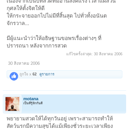
เนื่องจากเป็นบทสวดที่มีอานิสงค์แรง เวลาแผ่ส่วน
กุศลให้ตั้งจิตให้ดี
ให้กระจายออกไปไม่มีที่สิ้นสุด ไปทั่วทั้งอนันต
จักรวาล...
มีผู้แนะนำว่าให้อธิษฐานขอพรเรื่องต่างๆ ที่
ปรารถนา หลังจากการสวด
แก้ไขครั้งล่าสุด:
30 สิงหาคม 2006
30 สิงหาคม 2006
ถูกใจ x
62
ดูรายการ
motana
เป็นที่รู้จักกันดี
พยายามสวดให้ได้ทุกวันอยู่ เพราะสามารถทำให้
สัตว์นรกมีความสุขได้แม้เพียงชั่วระยะเวลาเพียง
1
2
3
4
5
6
7
ถัดไป >