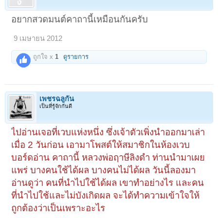
อยากสวดมนต์คาถานี้เหมือนกันครับ
9 เมษายน 2012
ถูกใจ x
1
ดูรายการ
เพชรฉลูกัน
เป็นที่รู้จักกันดี
ไปอ่านเจอที่เวบแห่งหนึ่ง ซึ่งเจ้าตัวเพิ่งนำออกมาเล่า
เมื่อ 2 วันก่อน เอามาโพสต์ให้สมาชิกในห้องเวบ
บอร์ดอ่าน คาถานี้ หลวงพ่อฤาษีลิงดำ ท่านนำมาเผย
แพร่ บางคนใช้ได้ผล บางคนไม่ได้ผล วันนี้ลองมา
อ่านดูว่า คนที่นำไปใช้ได้ผล เขาทำอย่างไร และคน
ที่นำไปใช้และไม่บังเกิดผล จะได้ทำความเข้าใจให้
ถูกต้องว่าเป็นเพราะอะไร