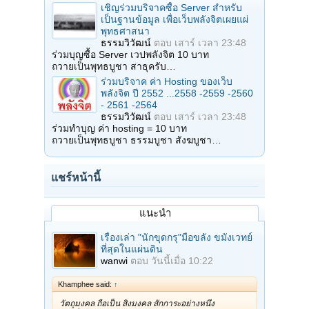
เชิญร่วมบริจาคซื้อ Server สำหรับ
เป็นฐานข้อมูล เพื่อเว็บพลังจิตเผยแผ่
พุทธศาสนา
ธรรมวิวัฒน์
ตอบ
เสาร์ เวลา 23:48
ร่วมบุญซื้อ Server เวปพลังจิต 10 บาท
ถวายเป็นพุทธบูชา สาธุครับ…
ร่วมบริจาค ค่า Hosting ของเว็บ
พลังจิต ปี 2552 ...2558 -2559 -2560
- 2561 -2564
ธรรมวิวัฒน์
ตอบ
เสาร์ เวลา 23:48
ร่วมทำบุญ ค่า hosting = 10 บาท
ถวายเป็นพุทธบูชา ธรรมบูชา สังฆบูชา…
แชร์หน้านี้
แนะนำ
เรื่องเล่า "นักขุดกรุ"มือขลัง ขมังเวทย์
ที่สุดในแผ่นดิน
wanwi
ตอบ
วันนี้เมื่อ 10:22
Khamphee said:
↑
วัตถุมงคล ถือเป็น สิ่งมงคล สักการะอย่างหนึ่ง