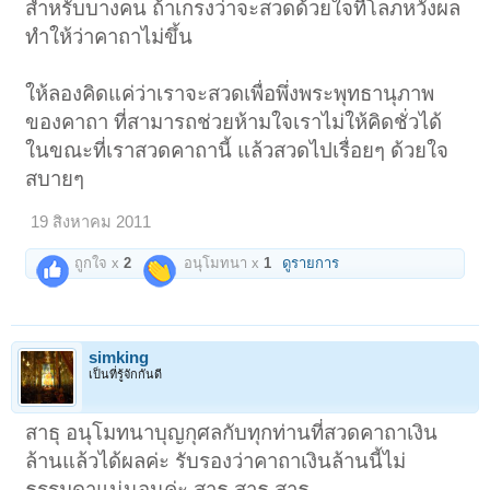
สำหรับบางคน ถ้าเกรงว่าจะสวดด้วยใจที่โลภหวังผล
ทำให้ว่าคาถาไม่ขึ้น
ให้ลองคิดแค่ว่าเราจะสวดเพื่อพึ่งพระพุทธานุภาพ
ของคาถา ที่สามารถช่วยห้ามใจเราไม่ให้คิดชั่วได้
ในขณะที่เราสวดคาถานี้ แล้วสวดไปเรื่อยๆ ด้วยใจ
สบายๆ
19 สิงหาคม 2011
ถูกใจ x
2
อนุโมทนา x
1
ดูรายการ
simking
เป็นที่รู้จักกันดี
สาธุ อนุโมทนาบุญกุศลกับทุกท่านที่สวดคาถาเงิน
ล้านแล้วได้ผลค่ะ รับรองว่าคาถาเงินล้านนี้ไม่
ธรรมดาแน่นอนค่ะ สาธุ สาธุ สาธุ