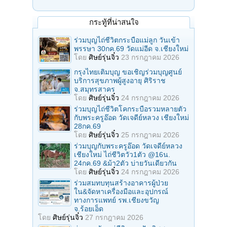
กระทู้ที่น่าสนใจ
ร่วมบุญไถ่ชีวิตกระบือแม่ลูก วันเข้า
พรรษา 30กค.69 วัดแม่อีด จ.เชียงใหม่
โดย
ศิษย์รุ่นจิ๋ว
23 กรกฎาคม 2026
กรุงไทยเติมบุญ ขอเชิญร่วมบุญศูนย์
บริการสุขภาพผู้สูงอายุ ศิริราช
จ.สมุทรสาคร
โดย
ศิษย์รุ่นจิ๋ว
24 กรกฎาคม 2026
ร่วมบุญไถ่ชีวิตโคกระบือรวมหลายตัว
กับพระครูอ๊อด วัดเจดีย์หลวง เชียงใหม่
28กค.69
โดย
ศิษย์รุ่นจิ๋ว
25 กรกฎาคม 2026
ร่วมบุญกับพระครูอ๊อด วัดเจดีย์หลวง
เชียงใหม่ ไถ่ชีวิตวัว1ตัว @16น.
24กค.69 &ม้า2ตัว บ่ายวันเดียวกัน
โดย
ศิษย์รุ่นจิ๋ว
24 กรกฎาคม 2026
ร่วมสมทบทุนสร้างอาคารผู้ป่วย
ใน&จัดหาเครื่องมือและอุปกรณ์
ทางการแพทย์ รพ.เชียงขวัญ
จ.ร้อยเอ็ด
โดย
ศิษย์รุ่นจิ๋ว
27 กรกฎาคม 2026