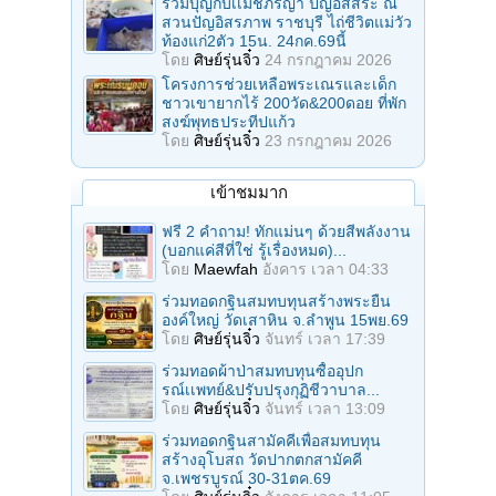
ร่วมบุญกับเเม่ชีภิรญา ปัญอิสสระ ณ
สวนปัญอิสรภาพ ราชบุรี ไถ่ชีวิตแม่วัว
ท้องแก่2ตัว 15น. 24กค.69นี้
โดย
ศิษย์รุ่นจิ๋ว
24 กรกฎาคม 2026
โครงการช่วยเหลือพระเณรและเด็ก
ชาวเขายากไร้ 200วัด&200ดอย ที่พัก
สงฆ์พุทธประทีปแก้ว
โดย
ศิษย์รุ่นจิ๋ว
23 กรกฎาคม 2026
เข้าชมมาก
ฟรี 2 คำถาม! ทักแม่นๆ ด้วยสีพลังงาน
(บอกแค่สีที่ใช่ รู้เรื่องหมด)...
โดย
Maewfah
อังคาร เวลา 04:33
ร่วมทอดกฐินสมทบทุนสร้างพระยืน
องค์ใหญ่ วัดเสาหิน จ.ลําพูน 15พย.69
โดย
ศิษย์รุ่นจิ๋ว
จันทร์ เวลา 17:39
ร่วมทอดผ้าป่าสมทบทุนซื้ออุปก
รณ์เเพทย์&ปรับปรุงกุฏิชีวาบาล...
โดย
ศิษย์รุ่นจิ๋ว
จันทร์ เวลา 13:09
ร่วมทอดกฐินสามัคคีเพื่อสมทบทุน
สร้างอุโบสถ วัดปากตกสามัคคี
จ.เพชรบูรณ์ 30-31ตค.69