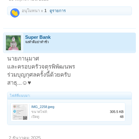
อนุโมทนา x
1
ดูรายการ
Super Bank
จงทำดีอย่าทำชั่ว
นายภานุมาศ
และครอบครัวจตุรพิพัฒนพร
ร่วมบุญกุศลครั้งนี้ด้วยครับ
สาธุ...☺️♥️
ไฟล์ที่แนบมา:
IMG_2258.jpeg
ขนาดไฟล์:
305.5 KB
เปิดดู:
48
2 ธันวาคม 2025