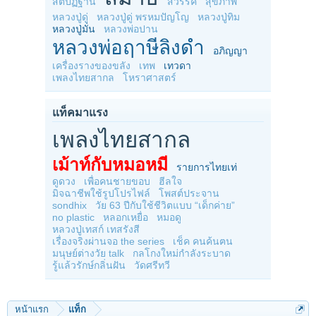
สติปัฏฐาน
สวรรค์
สุขภาพ
หลวงปู่ดู่
หลวงปู่ดู่ พรหมปัญโญ
หลวงปู่ทิม
หลวงปู่มั่น
หลวงพ่อปาน
หลวงพ่อฤาษีลิงดำ
อภิญญา
เครื่องรางของขลัง
เทพ
เทวดา
เพลงไทยสากล
โหราศาสตร์
แท็คมาแรง
เพลงไทยสากล
เม้าท์กับหมอหมี
รายการไทยเท่
ดูดวง
เพื่อคนชายขอบ
ฮีลใจ
มิจฉาชีพใช้รูปโปรไฟล์
โพสต์ประจาน
sondhix
วัย 63 ปีกับใช้ชีวิตแบบ “เด็กค่าย”
no plastic
หลอกเหยื่อ
หมอดู
หลวงปู่เทสก์ เทสรังสี
เรื่องจริงผ่านจอ the series
เช็ค คนค้นฅน
มนุษย์ต่างวัย talk
กลโกงใหม่กำลังระบาด
รู้แล้วรักษ์กลิ่นฝัน
วัดศรีทวี
หน้าแรก
แท็ก