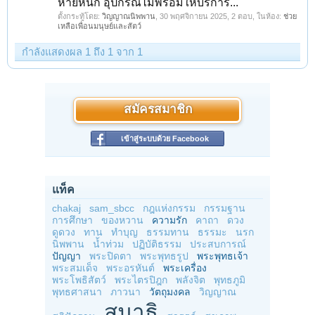
หายหนัก อุปกรณ์ไม่พร้อมให้บริการ...
ตั้งกระทู้โดย:
วิญญาณนิพพาน
,
30 พฤศจิกายน 2025
, 2 ตอบ, ในห้อง:
ช่วย
เหลือเพื่อนมนุษย์และสัตว์
กำลังแสดงผล 1 ถึง 1 จาก 1
สมัครสมาชิก
เข้าสู่ระบบด้วย Facebook
แท็ค
chakaj
sam_sbcc
กฎแห่งกรรม
กรรมฐาน
การศึกษา
ของหวาน
ความรัก
คาถา
ดวง
ดูดวง
ทาน
ทำบุญ
ธรรมทาน
ธรรมะ
นรก
นิพพาน
น้ำท่วม
ปฏิบัติธรรม
ประสบการณ์
ปัญญา
พระปิดตา
พระพุทธรูป
พระพุทธเจ้า
พระสมเด็จ
พระอรหันต์
พระเครื่อง
พระโพธิสัตว์
พระไตรปิฎก
พลังจิต
พุทธภูมิ
พุทธศาสนา
ภาวนา
วัตถุมงคล
วิญญาณ
สมาธิ