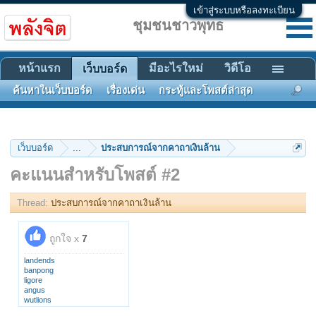
เข้าสู่ระบบหรือลงทะเบียน
ชุมชนชาวพุทธ
หน้าแรก
มีอะไรใหม่
วิดีโอ
เว็บบอร์ด
ค้นหาในเว็บบอร์ด
เรื่องเด่น
กระทู้และโพสต์ล่าสุด
เว็บบอร์ด
...
ประสบการณ์จากคาถาเงินล้าน
คะแนนสำหรับโพสต์ #2
Thread:
ประสบการณ์จากคาถาเงินล้าน
ถูกใจ x
7
landends
banpong
ligore
angus
wutlions
มังกรผยอง