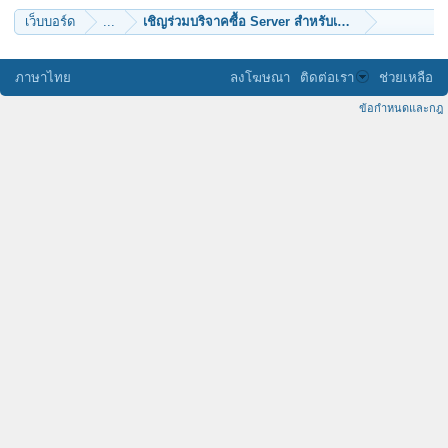
เว็บบอร์ด
...
เชิญร่วมบริจาค
ภาษาไทย
ลงโฆษณา
ติดต่อเรา
ช่วยเหลือ
ข้อกำหนดและกฎ