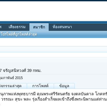
พ
เสียงธรรม
ห้องสนทนา
สมาชิก
โปรไฟล์ที่ถูกโพสต์ล่าสุด
7 จรัญสนิทวงศ์ 39 กทม.
กุมภาพันธ์ 2015
กิจกรรมล่าสุด
การโพสต์
ข้อมูล
นุภาพแห่งพุทธบารมี คุณพระศรีรัตนตรัย จงดลบันดาล โภคทรัพย์
ุ วรรณะ สุขะ พละ รุ่งเรืองสำเร็จผลเข้าถึงซึ่งพระนิพานแด่ท่า
8