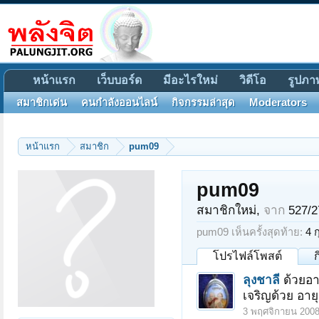
หน้าแรก
เว็บบอร์ด
มีอะไรใหม่
วิดีโอ
รูปภา
สมาชิกเด่น
คนกำลังออนไลน์
กิจกรรมล่าสุด
Moderators
หน้าแรก
สมาชิก
pum09
pum09
สมาชิกใหม่
,
จาก
527/2
pum09 เห็นครั้งสุดท้าย:
4 
โปรไฟล์โพสต์
ลุงชาลี
ด้วยอา
เจริญด้วย อาย
3 พฤศจิกายน 200