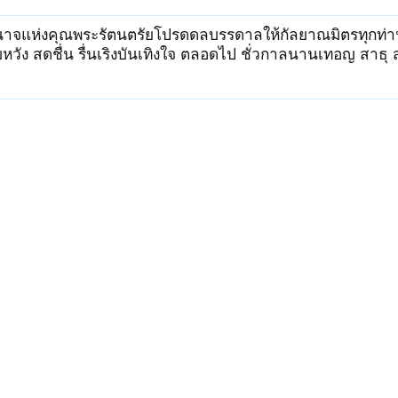
าจแห่งคุณพระรัตนตรัยโปรดดลบรรดาลให้กัลยาณมิตรทุกท่าน
วัง สดชื่น รื่นเริงบันเทิงใจ ตลอดไป ชั่วกาลนานเทอญ สาธุ ส