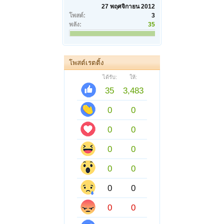
27 พฤศจิกายน 2012
โพสต์:
3
พลัง:
35
โพสต์เรตติ้ง
ได้รับ:
ให้:
35
3,483
0
0
0
0
0
0
0
0
0
0
0
0