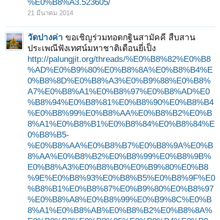
%E0%B8%A3.523605/
21 มีนาคม 2014
วัดปางค่า
ขอเชิญร่วมทอดกฐินสามัคคี สืบสาน
ประเพณีฟังเทศน์มหาชาติเดือนยี่เป็ง
http://palungjit.org/threads/%E0%B8%82%E0%B8
%AD%E0%B9%80%E0%B8%8A%E0%B8%B4%E
0%B8%8D%E0%B8%A3%E0%B9%88%E0%B8%
A7%E0%B8%A1%E0%B8%97%E0%B8%AD%E0
%B8%94%E0%B8%81%E0%B8%90%E0%B8%B4
%E0%B8%99%E0%B8%AA%E0%B8%B2%E0%B
8%A1%E0%B8%B1%E0%B8%84%E0%B8%84%E
0%B8%B5-
%E0%B8%AA%E0%B8%B7%E0%B8%9A%E0%B
8%AA%E0%B8%B2%E0%B8%99%E0%B8%9B%
E0%B8%A3%E0%B8%B0%E0%B9%80%E0%B8
%9E%E0%B8%93%E0%B8%B5%E0%B8%9F%E0
%B8%B1%E0%B8%87%E0%B9%80%E0%B8%97
%E0%B8%A8%E0%B8%99%E0%B9%8C%E0%B
8%A1%E0%B8%AB%E0%B8%B2%E0%B8%8A%