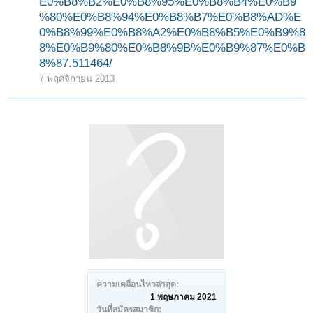
E0%B8%B2%E0%B8%95%E0%B8%B4%E0%B9
%80%E0%B8%94%E0%B8%B7%E0%B8%AD%E
0%B8%99%E0%B8%A2%E0%B8%B5%E0%B9%8
8%E0%B9%80%E0%B8%9B%E0%B9%87%E0%B
8%87.511464/
7 พฤศจิกายน 2013
ความเคลื่อนไหวล่าสุด:
1 พฤษภาคม 2021
วันที่สมัครสมาชิก: