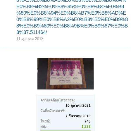
8%A1%E0%B8%AB%E0%B8%B2%E0%B8%8A%
E0%B8%B2%E0%B8%95%E0%B8%B4%E0%B9
%80%E0%B8%94%E0%B8%B7%E0%B8%AD%E
0%B8%99%E0%B8%A2%E0%B8%B5%E0%B9%8
8%E0%B9%80%E0%B8%9B%E0%B9%87%E0%B
8%87.511464/
11 ตุลาคม 2013
ความเคลื่อนไหวล่าสุด:
10 ตุลาคม 2021
วันที่สมัครสมาชิก:
7 ธันวาคม 2010
โพสต์:
743
พลัง:
1,233