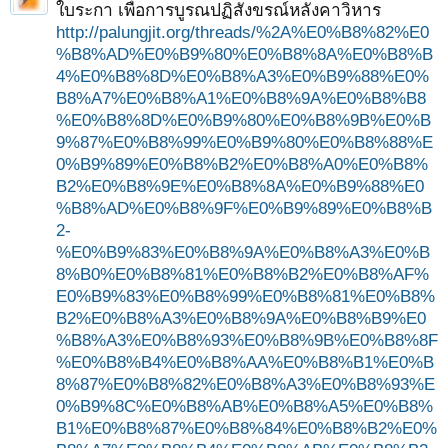
ใบระกา เพื่อการบูรณปฏิสังขรณ์หลังคาวิหาร
http://palungjit.org/threads/%2A%E0%B8%82%E0
%B8%AD%E0%B9%80%E0%B8%8A%E0%B8%B
4%E0%B8%8D%E0%B8%A3%E0%B9%88%E0%
B8%A7%E0%B8%A1%E0%B8%9A%E0%B8%B8
%E0%B8%8D%E0%B9%80%E0%B8%9B%E0%B
9%87%E0%B8%99%E0%B9%80%E0%B8%88%E
0%B9%89%E0%B8%B2%E0%B8%A0%E0%B8%
B2%E0%B8%9E%E0%B8%8A%E0%B9%88%E0
%B8%AD%E0%B8%9F%E0%B9%89%E0%B8%B
2-
%E0%B9%83%E0%B8%9A%E0%B8%A3%E0%B
8%B0%E0%B8%81%E0%B8%B2%E0%B8%AF%
E0%B9%83%E0%B8%99%E0%B8%81%E0%B8%
B2%E0%B8%A3%E0%B8%9A%E0%B8%B9%E0
%B8%A3%E0%B8%93%E0%B8%9B%E0%B8%8F
%E0%B8%B4%E0%B8%AA%E0%B8%B1%E0%B
8%87%E0%B8%82%E0%B8%A3%E0%B8%93%E
0%B9%8C%E0%B8%AB%E0%B8%A5%E0%B8%
B1%E0%B8%87%E0%B8%84%E0%B8%B2%E0%