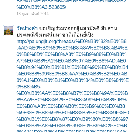
B8%A7%E0%B8%B4%E0%B8%AB%E0%B8%B2
%E0%B8%A3.523605/
18 กุมภาพันธ์ 2014
วัดปางค่า
ขอเชิญร่วมทอดกฐินสามัคคี สืบสาน
ประเพณีฟังเทศน์มหาชาติเดือนยี่เป็ง
http://palungjit.org/threads/%E0%B8%82%E0%B8
%AD%E0%B9%80%E0%B8%8A%E0%B8%B4%E
0%B8%8D%E0%B8%A3%E0%B9%88%E0%B8%
A7%E0%B8%A1%E0%B8%97%E0%B8%AD%E0
%B8%94%E0%B8%81%E0%B8%90%E0%B8%B4
%E0%B8%99%E0%B8%AA%E0%B8%B2%E0%B
8%A1%E0%B8%B1%E0%B8%84%E0%B8%84%E
0%B8%B5-
%E0%B8%AA%E0%B8%B7%E0%B8%9A%E0%B
8%AA%E0%B8%B2%E0%B8%99%E0%B8%9B%
E0%B8%A3%E0%B8%B0%E0%B9%80%E0%B8
%9E%E0%B8%93%E0%B8%B5%E0%B8%9F%E0
%B8%B1%E0%B8%87%E0%B9%80%E0%B8%97
%E0%B8%A8%E0%B8%99%E0%B9%8C%E0%B