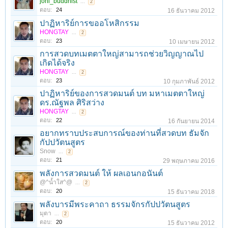
joni_buddhist
...
2
ตอบ:
24
16 ธันวาคม 2012
ปาฏิหาริย์การขออโหสิกรรม
HONGTAY
...
2
ตอบ:
23
10 เมษายน 2012
การสวดบทเมตตาใหญ่สามารถช่วยวิญญาณไป
เกิดได้จริง
HONGTAY
...
2
ตอบ:
23
10 กุมภาพันธ์ 2012
ปาฏิหาริย์ของการสวดมนต์ บท มหาเมตตาใหญ่
ดร.ณัฐพล ศิริสว่าง
HONGTAY
...
2
ตอบ:
22
16 กันยายน 2014
อยากทราบประสบการณ์ของท่านที่สวดบท ธัมจัก
กัปปวัตนสูตร
Snow
...
2
ตอบ:
21
29 พฤษภาคม 2016
1
2
3
4
5
6
ถัดไป >
พลังการสวดมนต์ ให้ ผลเอนกอนันต์
@^น้ำใส^@
...
2
ตอบ:
20
15 ธันวาคม 2018
พลังบารมีพระคาถา ธรรมจักรกัปปวัตนสูตร
มุตา
...
2
ตอบ:
20
15 ธันวาคม 2012