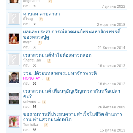
aegmanmu
...
2
ตอบ:
39
7 ตุลาคม 2022
คาบลม คาบคาถา
ตี๋ใหญ่
...
2
ตอบ:
38
2 พฤษภาคม 2018
ผลและประสบการณ์สวดมนต์พระมหาจักรพรรดิ์
ของหลวงปู่ดู ่
m@c
...
2
ตอบ:
36
21 ธันวาคม 2014
เวลาสวดมนต์ทำไมต้องหาวตลอด
นักธรรมเอก
...
2
ตอบ:
36
18 มกราคม 2013
รวย...!ด้วยบทสวดพระมหาจักรพรรดิ
HONGTAY
...
2
ตอบ:
36
18 กันยายน 2012
เวลาสวดมนต์ เพื่อนๆอัญเชิญเทวดากันหรือเปล่า
คะ?
onlyone
...
2
ตอบ:
36
26 สิงหาคม 2009
ขอถามท่านที่ประสบความสำเร็จในชีวิต ด้านการ
งาน ท่านสวดมนต์บทใด
Tumtuika
...
2
ตอบ:
35
15 ตุลาคม 2013