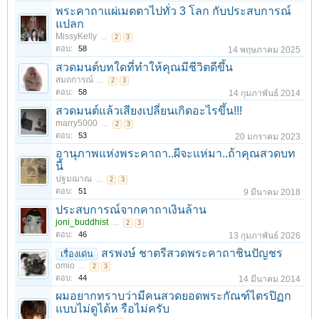
พระคาถาแผ่เมตตาไปทั่ว 3 โลก กับประสบการณ์
แปลก
MissyKelly
...
2
3
ตอบ:
58
14 พฤษภาคม 2025
สวดมนต์บทใดที่ทำให้คุณมีชีวิตดีขึ้น
สมถการณ์
...
2
3
ตอบ:
58
14 กุมภาพันธ์ 2014
สวดมนต์แล้วเสียงเปลี่ยนเกิดอะไรขึ้น!!!
marry5000
...
2
3
ตอบ:
53
20 มกราคม 2023
อานุภาพแห่งพระคาถา..ผีจะแห่มา..ถ้าคุณสวดบท
นี้
ปฐมฌาณ
...
2
3
ตอบ:
51
9 มีนาคม 2018
ประสบการณ์จากคาถาเงินล้าน
joni_buddhist
...
2
3
ตอบ:
46
13 กุมภาพันธ์ 2026
สรพงษ์ ชาตรีสวดพระคาถาชินปัญชร
เรื่องเด่น
omio
...
2
3
ตอบ:
44
14 มีนาคม 2014
ผมอยากทราบว่ามีคนสวดยอดพระกัณฑ์ไตรปิฏก
แบบไม่ดูได้ห รือไม่ครับ