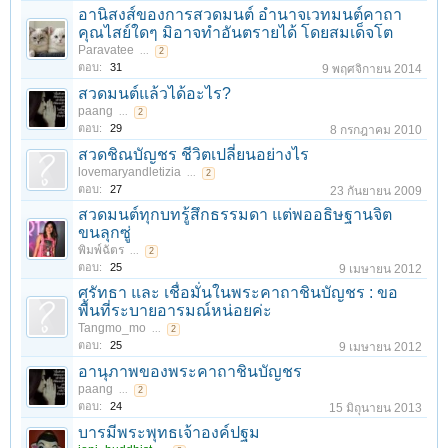
อานิสงส์ของการสวดมนต์ อำนาจเวทมนต์คาถา
คุณไสย์ใดๆ มิอาจทำอันตรายได้ โดยสมเด็จโต
Paravatee
...
2
ตอบ:
31
9 พฤศจิกายน 2014
สวดมนต์แล้วได้อะไร?
paang
...
2
ตอบ:
29
8 กรกฎาคม 2010
สวดชิณบัญชร ชีวิตเปลี่ยนอย่างไร
lovemaryandletizia
...
2
ตอบ:
27
23 กันยายน 2009
สวดมนต์ทุกบทรู้สึกธรรมดา แต่พออธิษฐานจิต
ขนลุกซู่
พิมพ์ฉัตร
...
2
ตอบ:
25
9 เมษายน 2012
ศรัทธา และ เชื่อมั่นในพระคาถาชินบัญชร : ขอ
พื้นที่ระบายอารมณ์หน่อยค่ะ
Tangmo_mo
...
2
ตอบ:
25
9 เมษายน 2012
อานุภาพของพระคาถาชินบัญชร
paang
...
2
ตอบ:
24
15 มิถุนายน 2013
บารมีพระพุทธเจ้าองค์ปฐม