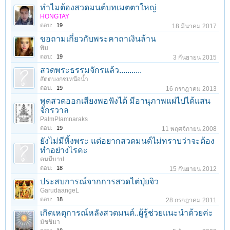
ทำไมต้องสวดมนต์บทเมตตาใหญ่
HONGTAY
ตอบ:
19
18 มีนาคม 2017
ขอถามเกี่ยวกับพระคาถาเงินล้าน
พิม
ตอบ:
19
3 กันยายน 2015
สวดพระธรรมจักรแล้ว...........
สัตตบงกชเหนือน้ำ
ตอบ:
19
16 กรกฎาคม 2013
พูดสวดออกเสียงพอฟังได้ มีอานุภาพแผ่ไปได้แสน
จักรวาล
PalmPlamnaraks
ตอบ:
19
11 พฤศจิกายน 2008
ยังไม่มีหิ้งพระ แต่อยากสวดมนต์ไม่ทราบว่าจะต้อง
ทำอย่างไรคะ
คนมีบาป
ตอบ:
18
15 กันยายน 2012
ประสบการณ์จากการสวดไต่ปุ่ยจิว
GarudaangeL
ตอบ:
18
28 กรกฎาคม 2011
เกิดเหตุการณ์หลังสวดมนต์..ผู้รู้ช่วยแนะนำด้วยค่ะ
มัชชิมา