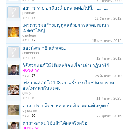
ตอบ:
18
5 ธันวาคม 2009
อยากทราบ อานิสงส์ บทสวดต่อไปนี้...............
pisan48
ตอบ:
17
12 ธันวาคม 2012
เทวดาร่วมสร้างบุญกุศลด้วยการสวดบทมหา
เมตตาใหญ่
osaiteaw
ตอบ:
17
15 พฤษภาคม 2012
ลองนั่งสมาธิ แล้วเจอ....
coffeefhon
ตอบ:
17
12 มีนาคม 2012
วิธีสวดมนต์ให้ได้ผลพร้อมเรื่องเล่าปาฏิหาริย์
HONGTAY
ตอบ:
17
25 สิงหาคม 2010
เพิ่งสวดอิติปิโส 108 จบ ครั้งเเรกในชีวิต มาร่วม
อนุโมทนากันนะคะ
gluay
ตอบ:
16
11 มีนาคม 2023
คาถาปราบผีของหลวงพ่อเงิน..ตอนเดินธุดงค์
ปฐมฌาณ
ตอบ:
16
27 ตุลาคม 2016
คาถา-อาคมใช้แล้วได้ผลจริงหรือ
HONGTAY