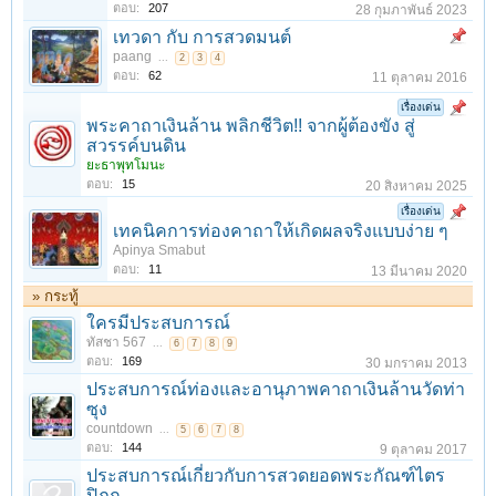
ตอบ:
207
28 กุมภาพันธ์ 2023
เทวดา กับ การสวดมนต์
paang
...
2
3
4
ตอบ:
62
11 ตุลาคม 2016
เรื่องเด่น
พระคาถาเงินล้าน พลิกชีวิต!! จากผู้ต้องขัง สู่
สวรรค์บนดิน
ยะธาพุทโมนะ
ตอบ:
15
20 สิงหาคม 2025
เรื่องเด่น
เทคนิคการท่องคาถาให้เกิดผลจริงแบบง่าย ๆ
Apinya Smabut
ตอบ:
11
13 มีนาคม 2020
» กระทู้
ใครมีประสบการณ์
ทัสชา 567
...
6
7
8
9
ตอบ:
169
30 มกราคม 2013
ประสบการณ์ท่องและอานุภาพคาถาเงินล้านวัดท่า
ซุง
countdown
...
5
6
7
8
ตอบ:
144
9 ตุลาคม 2017
ประสบการณ์เกี่ยวกับการสวดยอดพระกัณฑ์ไตร
ปิฏก