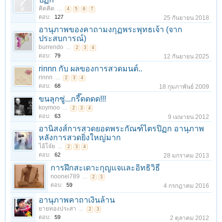
คิดคิด
...
4
5
6
7
ตอบ:
127
25 กันยายน 2018
อานุภาพของคาถามงกุฏพระพุทธเจ้า (จาก
ประสบการณ์)
burrendo
...
2
3
4
ตอบ:
79
12 กันยายน 2025
rinnn กับ ผลของการสวดมนต์..
rinnn
...
2
3
4
ตอบ:
68
18 กุมภาพันธ์ 2009
ขนลุกซู่...กรี๊ดดดด!!!
koymoo
...
2
3
4
ตอบ:
63
9 เมษายน 2012
อานิสงส์การสวดยอดพระกัณฑ์ไตรปิฏก อานุภาพ
หลังการสวดยิ่งใหญ่มาก
ไอ้โจ๋ย
...
2
3
4
ตอบ:
62
28 มกราคม 2013
การฝึกสะเดาะกุญเเจเเละอิทธิวิธี
noonei789
...
2
3
ตอบ:
59
4 กรกฎาคม 2016
อานุภาพคาถาเงินล้าน
ยายทองประสา
...
2
3
ตอบ:
59
2 ตุลาคม 2012