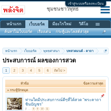
เข้าสู่ระบบหรือลงทะเบียน
ชุมชนชาวพุทธ
หน้าแรก
มีอะไรใหม่
วิดีโอ
เว็บบอร์ด
ค้นหาในเว็บบอร์ด
เรื่องเด่น
กระทู้และโพสต์ล่าสุด
1
2
3
4
5
6
ถัดไป >
หน้าแรก
เว็บบอร์ด
พุทธศาสนา
บทสวดมนต์ - คาถา
ประสบการณ์ ผลของการสวด
หัวข้อ
ข้อความล่าสุด
» กระทู้ปักหมุด
ท่านใดมีประสบการณ์ดีๆที่ได้สวด "พระคาถา
ชินบัญชร"
ji
...
8
9
10
11